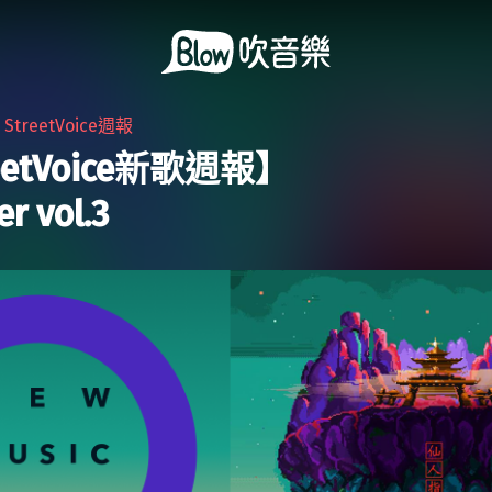
・
StreetVoice週報
eetVoice新歌週報】
r vol.3