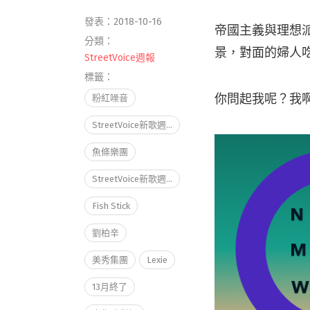
發表：2018-10-16
帝國主義與理想
分類：
景，對面的婦人
StreetVoice週報
標籤：
你問起我呢？我
粉紅噪音
StreetVoice新歌週報
魚條樂團
StreetVoice新歌週報October vol.3
Fish Stick
劉柏辛
美秀集團
Lexie
13月終了