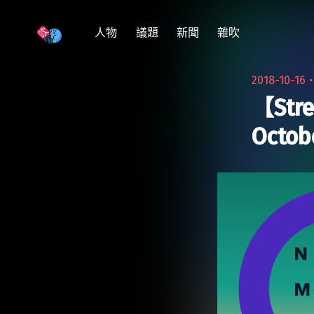
跳
至
人物
議題
新聞
雜吹
主
要
2018-10-16
內
【Str
容
Octobe