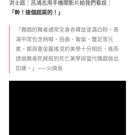
洪士庭：呂鴻志用手機開影片給我們看說：
「幹！這個超屌的！」
「舞踏的舞者通常全身赤裸並塗滿白粉，表
演中常包含吶喊、扭曲、匍匐、蟹足等元
素，都與重金屬搖滾的美學十分相近，進而
透過舞者死屍般的死亡美學與當代偶戲做出
扣連。」——火燒島