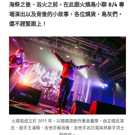
海祭之後、浴火之前，在此跟火燒島小聊 8/4 專
場演出以及背後的小故事，各位燒貨、島灰們，
還不趕緊跟上！
火燒島成立於 2011 年，以閩南語創作重金屬樂，由主唱呂鴻
志、鼓手王浦樺、吉他手蘇信維、吉他手呂玠寬與貝斯手洪士
庭組成。