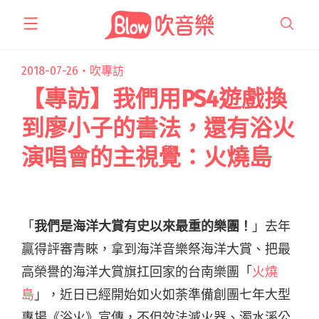
跳
至
主
要
2018-07-26・
吹專訪
內
【專訪】我們用PS4遊戲換
容
到廖小子的書法，還有浴火
演唱會的主視覺：火燒島
「
我們是海洋大賞有史以來最重的樂團！
」去年
贏得評審青睞，拿到海洋音樂祭海洋大賞、把最
高榮譽的海洋大賞旗扛回家的台南樂團「
火燒
島
」，近日已經開始如火如荼準備創團七年大型
專場《浴火》宣傳，不但效法滅火器、濁水溪公