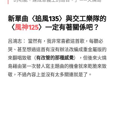
的功能，達成意義上的結合。」——火燒島
新單曲〈追風135〉與交工樂隊的
〈
風神125
〉一定有著關係吧？
呂鴻志： 當然有，我非常喜歡這首歌，每聽必
哭、甚至想過這首有沒有辦法改編成重金屬版的
來翻唱致敬（
有改管的那種感覺
），但後來火燒
島藉由第一次替人寫主題曲的機會就來乾脆來致
敬，不過內容上並沒有太多關連就是了。