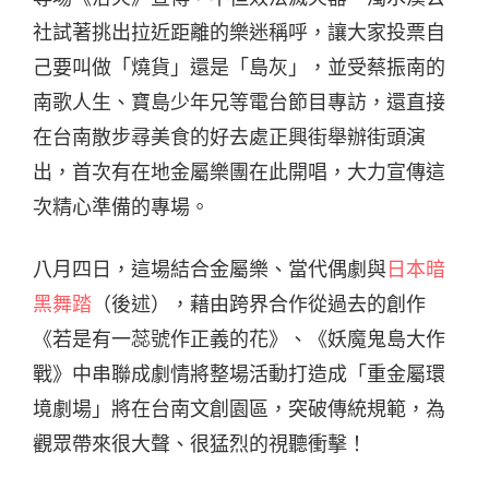
社試著挑出拉近距離的樂迷稱呼，讓大家投票自
己要叫做「燒貨」還是「島灰」，並受蔡振南的
南歌人生、寶島少年兄等電台節目專訪，還直接
在台南散步尋美食的好去處正興街舉辦街頭演
出，首次有在地金屬樂團在此開唱，大力宣傳這
次精心準備的專場。
八月四日，這場結合金屬樂、當代偶劇與
日本暗
黑舞踏
（後述），藉由跨界合作從過去的創作
《若是有一蕊號作正義的花》、《妖魔鬼島大作
戰》中串聯成劇情將整場活動打造成「重金屬環
境劇場」將在台南文創園區，突破傳統規範，為
觀眾帶來很大聲、很猛烈的視聽衝擊！