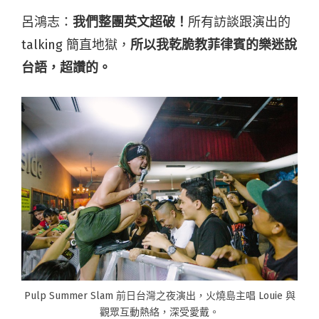
呂鴻志：
我們整團英文超破！
所有訪談跟演出的
talking 簡直地獄，
所以我乾脆教菲律賓的樂迷說
台語，超讚的。
Pulp Summer Slam 前日台灣之夜演出，火燒島主唱 Louie 與
觀眾互動熱絡，深受愛戴。