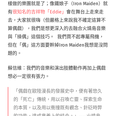
樣做的樂團就是了；像鐵娘子（Iron Maiden）就
有
很知名的吉祥物「Eddie」
會在舞台上走來走
去，大家就很嗨（但嚴格上來說我不確定這算不
算偶戲），我們是想更深入的去融合火燒島音樂
與「操偶」這個技巧。 我們買不起專屬飛機，
但在「偶」這方面要幹掉Iron Maiden我想是沒問
題的。
蘇信維：我們的音樂和演出肢體動作再加上偶戲
想必一定很有張力。
「偶戲在歐陸漫長的發展史中，便有著悠久
的「死亡」傳統，用以召喚亡靈、探索生命
的本質，以及用以衝撞既有觀念、針砭時弊