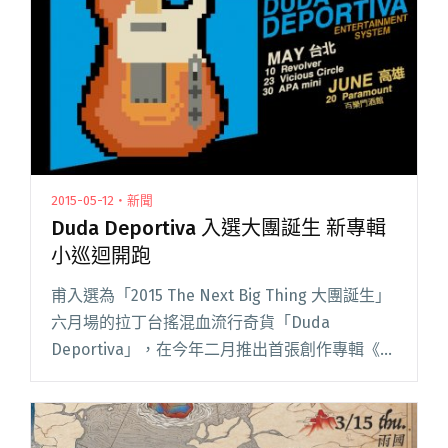
們閱讀全文 "【2018大團誕生】之【年度十大宣
誓場】開始售票！"
2015-05-12・新聞
Duda Deportiva 入選大團誕生 新專輯
小巡迴開跑
甫入選為「2015 The Next Big Thing 大團誕生」
六月場的拉丁台搖混血流行奇貨「Duda
Deportiva」，在今年二月推出首張創作專輯《Tú
y yo contra el barrio》後，終於要展開發片小巡
迴，他們將閱讀全文 "Duda Deportiva 入選大團
誕生 新專輯小巡迴開跑"