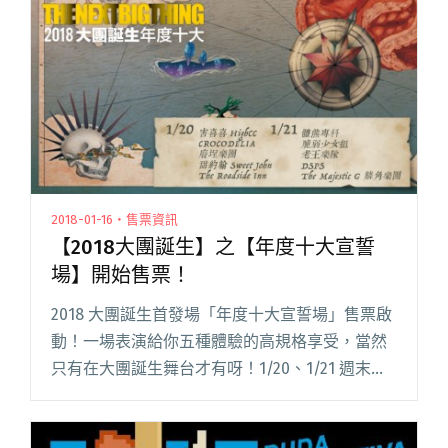
2018-01-16・售票資訊
【2018大團誕生】之【年度十大宣誓
場】開始售票！
2018 大團誕生首發場「年度十大宣誓場」售票啟
動！一場表演給你五種體驗的高規格享受，當然
只有在大團誕生舞台才有呀！1/20、1/21 週末兩
日是看團日，以下先來預習華麗的出演樂團名
單。（按演出順序排列） 害喜喜HighCC 2016 我