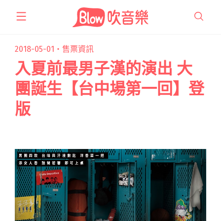
跳
至
主
要
2018-05-01・
售票資訊
內
入夏前最男子漢的演出 大
容
團誕生【台中場第一回】登
版