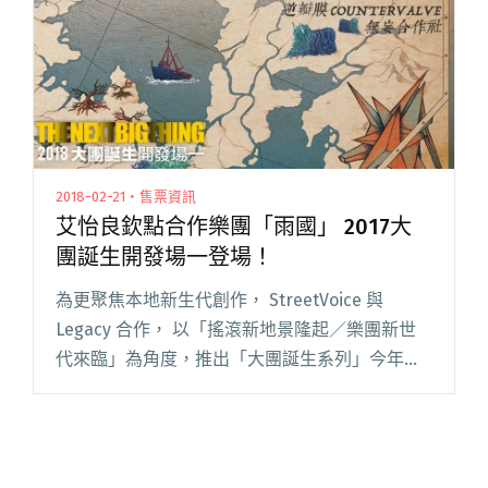
2018-02-21・售票資訊
艾怡良欽點合作樂團「雨國」 2017大
團誕生開發場一登場！
為更聚焦本地新生代創作， StreetVoice 與
Legacy 合作， 以「搖滾新地景隆起／樂團新世
代來臨」為角度，推出「大團誕生系列」今年邁
入第九屆！「2018 The Next Big Thing 大團誕
生」繼續舉辦每月一場、共九場閱讀全文 "艾怡
良欽點合作樂團「雨國」 2017大團誕生開發場一
登場！"