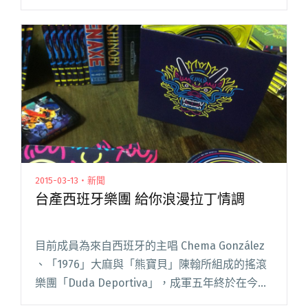
的真是時候啊！明天（5/30）晚上，Duda
Deportiva、浮舟和佛香甜三團將聚集在小地方展
演空間，跟大家一閱讀全文 "夏天第一堂體育課
與浮舟 佛香甜 Duda Deportiva 一起流汗吶喊"
2015-03-13・新聞
台產西班牙樂團 給你浪漫拉丁情調
目前成員為來自西班牙的主唱 Chema González
、「1976」大麻與「熊寶貝」陳翰所組成的搖滾
樂團「Duda Deportiva」，成軍五年終於在今年
二月正式發行首張專輯《 Tú y yo contra el