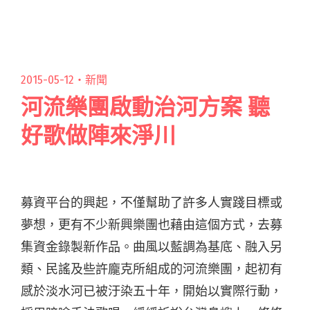
數組六、七閱讀全文 "日本樂團近期來台演出大
彙整！塞爆你的行事曆（掏空你的錢包）"
2015-05-12・
新聞
河流樂團啟動治河方案 聽
好歌做陣來淨川
募資平台的興起，不僅幫助了許多人實踐目標或
夢想，更有不少新興樂團也藉由這個方式，去募
集資金錄製新作品。曲風以藍調為基底、融入另
類、民謠及些許龐克所組成的河流樂團，起初有
感於淡水河已被汙染五十年，開始以實際行動，