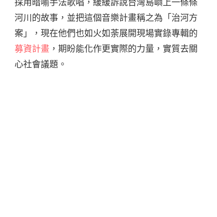
採用暗喻手法歌唱，緩緩訴說台灣島嶼上一條條
河川的故事，並把這個音樂計畫稱之為「治河方
案」，現在他們也如火如荼展開現場實錄專輯的
募資計畫
，期盼能化作更實際的力量，實質去關
心社會議題。