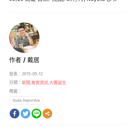
作者 /
戴居
發表：2015-05-12
分類：
新聞
,
售票資訊
,
大團誕生
標籤：
Duda Deportiva