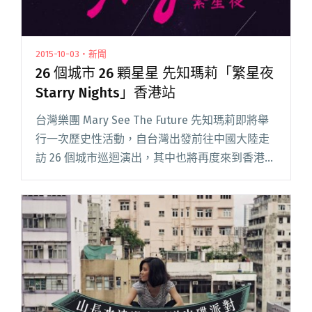
2015-10-03・新聞
26 個城市 26 顆星星 先知瑪莉「繁星夜
Starry Nights」香港站
台灣樂團 Mary See The Future 先知瑪莉即將舉
行一次歷史性活動，自台灣出發前往中國大陸走
訪 26 個城市巡迴演出，其中也將再度來到香港。
近年積極到海外演出的先知瑪莉，對香港可說是
情有獨鍾，已經多次來港舉行專場演出，累積了
不閱讀全文 "26 個城市 26 顆星星 先知瑪莉「繁
星夜 Starry Nights」香港站"