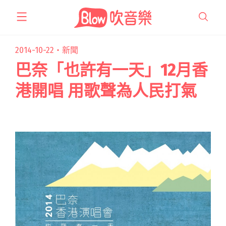
跳
至
主
要
2014-10-22・
新聞
內
巴奈「也許有一天」12月香
容
港開唱 用歌聲為人民打氣