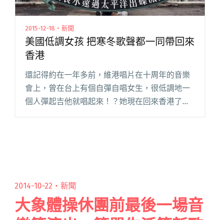
2015-12-18・新聞
美國低調女孩 把寒冬歌聲都一同帶回來
香港
還記得約在一年多前，維港唱片在十周年的音樂
會上，曾在台上有個自彈自唱女生，很低調地一
個人彈起吉他就唱起來！？她現在回來香港了，
她就是 Reonda，一位在美國長居的香港女生。
兩年走過，新唱片也宣佈在 2016 年 1 月中發行，
就在新唱片推閱讀全文 "美國低調女孩 把寒冬歌
聲都一同帶回來香港"
2014-10-22・
新聞
大象體操休團前最後一場音