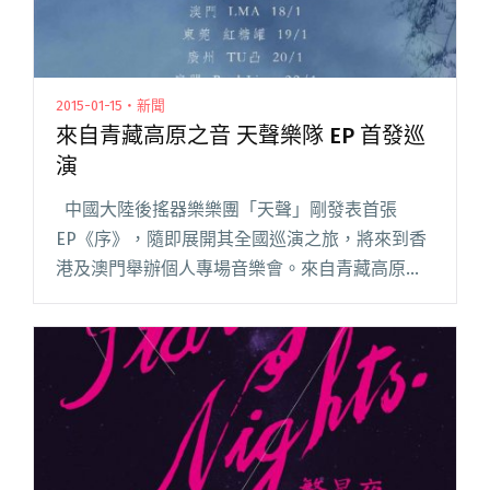
2015-01-15・新聞
來自青藏高原之音 天聲樂隊 EP 首發巡
演
中國大陸後搖器樂樂團「天聲」剛發表首張
EP《序》，隨即展開其全國巡演之旅，將來到香
港及澳門舉辦個人專場音樂會。來自青藏高原的
天聲，成立於2012年，樂團名字取自詩人李白
《古風，五十九首之七》一句「去影忽不見，回
風送天聲」。樂閱讀全文 "來自青藏高原之音 天
聲樂隊 EP 首發巡演"