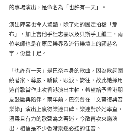
的專場演出，是命名為「也許有一天」。
演出陣容也令人驚豔，除了她的固定拍檔「那
布」，加上吉他手杜志豪以及貝斯手王繼三，兩
位老師也是在原民樂界及流行樂壇上的顯赫名
字，份量十足。
「也許有一天」是巴奈本身的歌曲，因為歌詞圍
繞著家、尊嚴、驕傲、眼淚、嚮往，故此她採用
這首歌當作此次香港演出主軸，希望給予香港朋
友鼓勵與陪伴。兩年前，巴奈曾在「文藝復興音
樂節」演出上嬴得樂迷口碑，樂迷對於她率直，
溫柔且有力的歌聲為之著迷，今敞再次來臨演
出，相信是不少香港樂迷必聽的佳音。