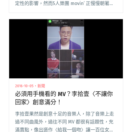
定性的影響，然而5人樂團 movin’ 正慢慢朝著這
個路線進發。組成於2012年的 movin’，組成之初
活躍於街頭演出 (Busk閱讀全文 "由街頭走到大舞
台 香港大團誕生第一季入選單位介紹－movin’"
2016-10-05・新聞
必須用手機看的 MV？李拾壹〈不讓你
回家〉創意滿分！
李拾壹果然是創意十足的音樂人，除了音樂上走
過不同曲風外，過往不同 MV 都很有話題性，充
滿賣點，像出道作〈給我一個吻〉讓一百位女性