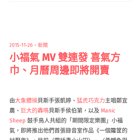
港的樂迷朋友們。有鑑於之前香港站專場閱讀全
文 "My Little Airport 萬暗中光華射聖誕派對"
2015-11-26・
新聞
小福氣 MV 雙連發 喜氣方
巾、月曆周邊即將開賣
由
大象體操
貝斯手張凱婷、
猛虎巧克力
主唱鄭宜
農、
巨大的轟鳴
貝斯手侯伯第，以及
Manic
Sheep
鼓手鳥人共組的「期間限定樂團」小福
氣，即將推出他們首張錄音室作品《一個籮筐的