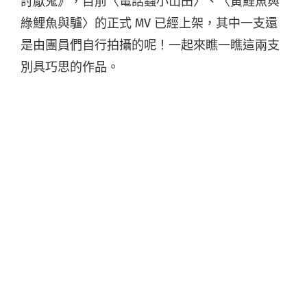
討厭鬼》，目前〈電話蟲小山田〉、〈黃鯉魚與
綠鯉魚與驢〉的正式 MV 已經上架，其中一支還
是由團員們自行拍攝的呢！一起來瞧一瞧這兩支
別具巧思的作品。