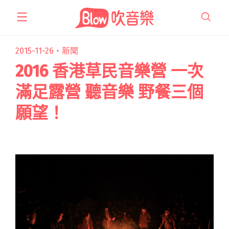
跳
至
主
要
2015-11-26・
新聞
內
2016 香港草民音樂營 一次
容
滿足露營 聽音樂 野餐三個
願望！