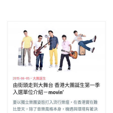
2015-06-05・大團誕生
由街頭走到大舞台 香港大團誕生第一季
入選單位介紹－movin’
要以獨立樂團姿態打入流行樂壇，在香港實在難
比登天，除了音樂風格本身，機遇與環境有著決