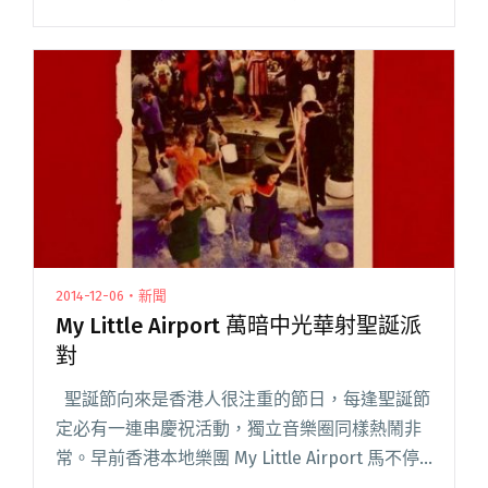
來給拾壹一百個吻。 新 MV〈不讓你回家〉更是
創意十足，集多項紀錄於大成。首先，此曲是他
首度和女創作人 Yuk閱讀全文 "必須用手機看的
MV？李拾壹〈不讓你回家〉創意滿分！"
2014-12-06・新聞
My Little Airport 萬暗中光華射聖誕派
對
聖誕節向來是香港人很注重的節日，每逢聖誕節
定必有一連串慶祝活動，獨立音樂圈同樣熱鬧非
常。早前香港本地樂團 My Little Airport 馬不停
蹄到中國及台灣等地巡演，當然他們沒有忘記香