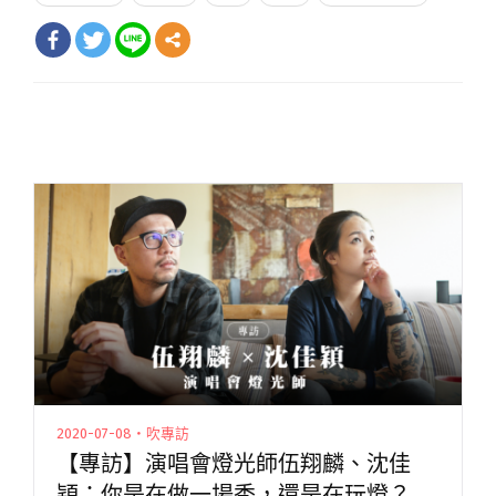
2020-07-08・吹專訪
【專訪】演唱會燈光師伍翔麟、沈佳
穎：你是在做一場秀，還是在玩燈？