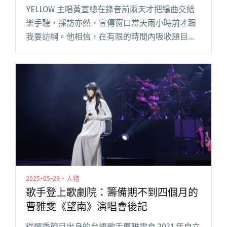
樂嗎？
YELLOW 主唱黃宣總在錄音前兩天才把編曲交給
樂手聽，採訪亦然，宣傳窗口當天兩小時前才跟
我要訪綱。他相信，在有限的時間內吸收題目，
保持一定程度的陌生，才能在現場迸發出奇的答
案。 老實講，我不知道他到底有沒有讀訪綱，但
在坐定錄音前，他似乎已閱讀全文 "【吹專訪】
與懷疑共存，YELLOW黃宣：我外表看起來怎樣就
要做類似的音樂嗎？"
2025-05-29・人物
歌手登上歌劇院：籌備期不到四個月的
曹雅雯《望南》演唱會後記
從選秀節目出身的台語歌手曹雅雯自 2021 年自立