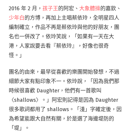
2016 年 2 月，
孩子王
的阿宏、
大象體操
的嘉欽、
少年白
的方博，再加上主唱蔡依玲，全明星四人
編制確立，作品不再是蔡依玲與他的好朋友，團
名也一併改了。依玲笑說，「如果有一天在大
港，人家說要去看『蔡依玲』，好像也很奇
怪。」
團名的由來，最早從喜歡的樂團開始發想，不過
細節大家有點印象不一。依玲說，「因為我們那
時候很喜歡 Daughter，他們有一首歌叫
〈shallows〉。」阿宏則記得是因為 Daughter
很多歌詞都用了 shallows。「淺」字確定後，因
為希望能跟大自然有關，於是選了海邊堤防的
「堤」。