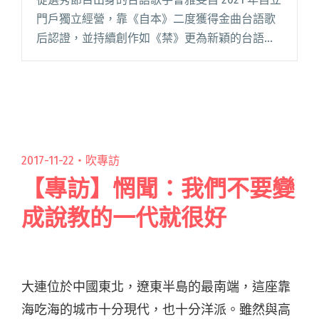
門戶獨立經營，靠《自本》二度獲得金曲台語歌
后認證，並持續創作如《禁》更為新穎的台語奇
花異草，近年觸角也更為奔放，不但與張三李
四、蘇打綠家凱和拍謝少年等樂團合作，與高雄
市國樂團合作演出、為電影閱讀全文 "歌手登上
歌劇院：籌備期不到四個月的曹雅雯《望南》演
唱會後記"
2017-11-22・
吹專訪
【專訪】惘聞：我們不要變
成說教的一代就很好
大連位於中國東北，遼東半島的最南端，這座靠
海吃海的城市十分現代，也十分洋派。雖然與高