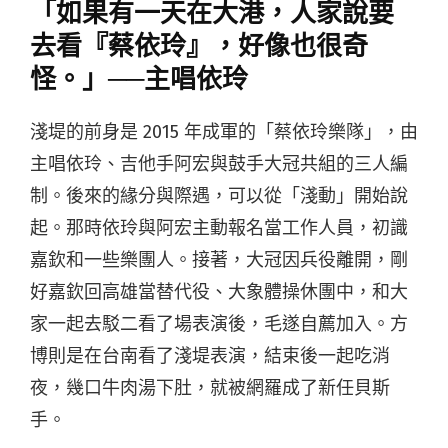
「如果有一天在大港，人家說要
去看『蔡依玲』，好像也很奇
怪。」──主唱依玲
淺堤的前身是 2015 年成軍的「蔡依玲樂隊」，由
主唱依玲、吉他手阿宏與鼓手大冠共組的三人編
制。後來的緣分與際遇，可以從「淺動」開始說
起。那時依玲與阿宏主動報名當工作人員，初識
嘉欽和一些樂團人。接著，大冠因兵役離開，剛
好嘉欽回高雄當替代役、大象體操休團中，和大
家一起去駁二看了場表演後，毛遂自薦加入。方
博則是在台南看了淺堤表演，結束後一起吃消
夜，幾口牛肉湯下肚，就被網羅成了新任貝斯
手。