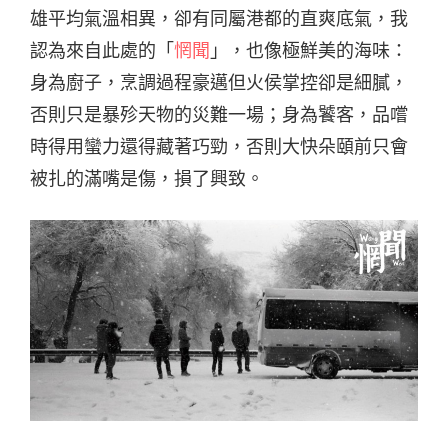
雄平均氣溫相異，卻有同屬港都的直爽底氣，我
認為來自此處的「
惘聞
」，也像極鮮美的海味：
身為廚子，烹調過程豪邁但火侯掌控卻是細膩，
否則只是暴殄天物的災難一場；身為饕客，品嚐
時得用蠻力還得藏著巧勁，否則大快朵頤前只會
被扎的滿嘴是傷，損了興致。