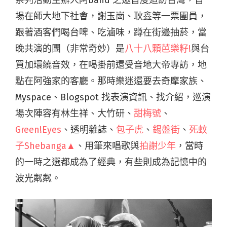
系列活動主辦人阿band 之邀首度造訪台灣，首
場在師大地下社會，謝玉崗、耿鑫等一票團員，
跟著酒客們喝台啤、吃滷味，蹲在街邊抽菸，當
晚共演的團（非常奇妙）是
八十八顆芭樂籽!
與台
買加環繞音效，在喝掛前還受音地大帝專訪，地
點在阿強家的客廳。那時樂迷還要去奇摩家族、
Myspace、Blogspot 找表演資訊、找介紹，巡演
場次陣容有林生祥、大竹研、
甜梅號
、
Green!Eyes
、透明雜誌、
包子虎
、
錫盤街
、
死蚊
子Shebanga▲
、用筆來唱歌與
拍謝少年
，當時
的一時之選都成為了經典，有些則成為記憶中的
波光粼粼。