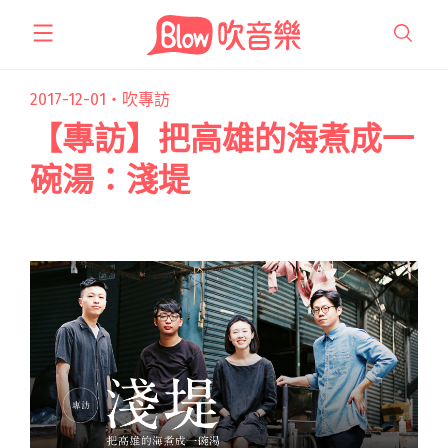
跳
至
主
要
2017-12-01・
吹專訪
內
【專訪】把高雄的海煮成一
容
碗湯：淺堤