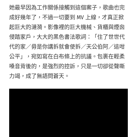
她最早因為工作關係接觸到這個案子，歌曲也完
成好幾年了，不過一切要到 MV 上線，才真正掀
起巨大的漣漪。影像裡的巨大機械、貨櫃與煙囪
侵踏家戶，大大的黑色書法歌詞：「住了世世代
代的家／毋是你講拆就會使拆／天公伯阿／這咁
公平」，宛如寫在白布條上的抗議。包裹在輕柔
嗓音背後的，是強烈的控訴，只是一切卻從聲嘶
力竭，成了無語問蒼天。