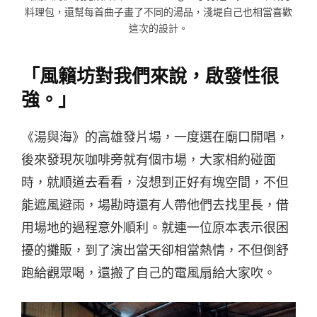
料理包，還幫每首曲子畫了不同的湯品，淺堤自己也相當喜歡
這次的設計。
「風籟坊對我們來說，啟發性很
強。」
《湯與海》的高雄發片場，一度選在廟口開唱，
後來發現灰咖啡旁就有個市場，大家相約碰面
時，就順道去看看，沒想到正好有塊空間，不但
能遮風避雨，場勘時還有人帶他們去找里長，借
用場地的過程意外順利。就連一位原本表示很困
擾的攤販，到了演出當天卻相當熱情，不但倒舒
跑給觀眾喝，還搬了自己的電風扇給大家吹。