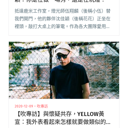
抵達鹿米工作室，燈光師伍翔麟（後稱小伍）替
我們開門，他的夥伴沈佳穎（後稱花花）正坐在
裡頭，敲打大桌上的筆電。作為各大團隊愛用的
燈光師，若不是 COVID-19 來攪局，現在他們應
該頻繁進出機場，飛往各地的巡迴。 燈光師的生
活像一條用力拉緊的閱讀全文 "【專訪】演唱會
燈光師伍翔麟、沈佳穎：你是在做一場秀，還是
在玩燈？"
2020-12-09・吹專訪
【吹專訪】與懷疑共存，YELLOW黃
宣：我外表看起來怎樣就要做類似的音