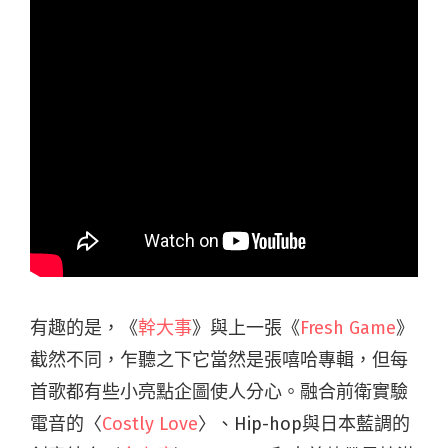
有趣的是，《
幹大事
》與上一張《
Fresh Game
》
截然不同，乍聽之下它當然是張嘻哈專輯，但每
首歌都有些小亮點企圖使人分心。融合前衛實驗
電音的〈
Costly Love
〉、Hip-hop與日本藍調的