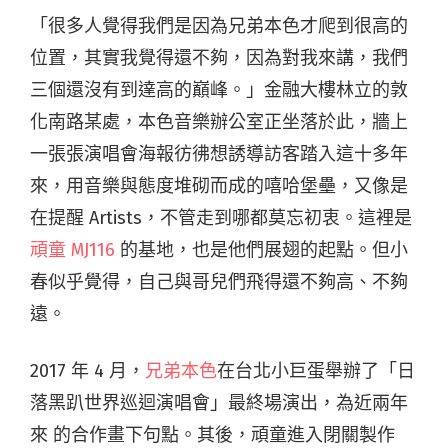
「很多人覺得我們是因為兄弟本色才爬到很高的
位置，其實我覺得還不夠，因為對我來講，我們
三個還沒有到達高的巔峰。」金融大樓林立的敦
化南路某處，本色音樂辦公室正坐落於此，牆上
一張張演唱會海報彷彿想誘導訪客踏入這十多年
來，用音樂與態度堆砌而成的嘻哈堡壘，又像是
在提醒 Artists，不管走到哪都莫忘初衷。這裡是
頑童 MJ116
的基地，也是他們展翅的起點。但小
春似乎覺得，自己與哥兒們飛得還不夠高、不夠
遠。
2017 年 4 月，
兄弟本色
在台北小巨蛋舉辦了「日
落黑趴世界巡迴演唱會」最終場演出，為近兩年
來 的合作畫下句點。其後，頑童進入閉關製作