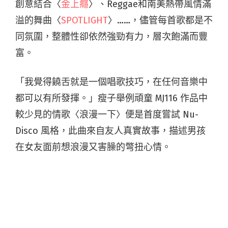
創意結合〈
金上癮
〉、Reggae和南美熱帶風情滿
溢的舞曲〈
SPOTLIGHT
〉……，儘管每首歌都是不
同氛圍，整體性卻依然強勁有力，層次飽滿而豐
富。
「我覺得饒舌就是一個唱歌技巧，在任何音樂中
都可以有所發揮。」瘦子舉例頑童 MJ116 作品中
較少見的情歌〈浪漫一下〉便是首度嘗試 Nu-
Disco 風格，此曲來自友人真實故事，描述男孩
在女友面前想浪漫又害臊的彆扭心情。