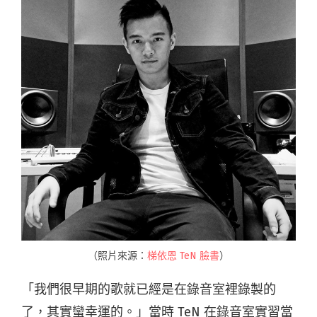
（照片來源：
梯依恩 TeN 臉書
）
「我們很早期的歌就已經是在錄音室裡錄製的
了，其實蠻幸運的。」當時 TeN 在錄音室實習當