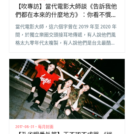
【吹專訪】當代電影大師談《告訴我他
們都在本來的什麼地方》：你看不慣的
事，最後會反映在自己身上
當代電影大師，這六個字曾在 2019 年至 2020 年
間，於獨立樂圈交頭接耳地傳遞，有人說他們風
格太九零年代太複製，有人說他們是台北最酷的
樂團之一，旋律暢快、現場震撼，光聽那首長達
八分鐘的〈那些事情是真的有意思嗎〉就被圈
粉。主唱阿懋在那首閱讀全文 "【吹專訪】當代
電影大師談《告訴我他們都在本來的什麼地
方》：你看不慣的事，最後會反映在自己身上"
2017-08-31・每月封面