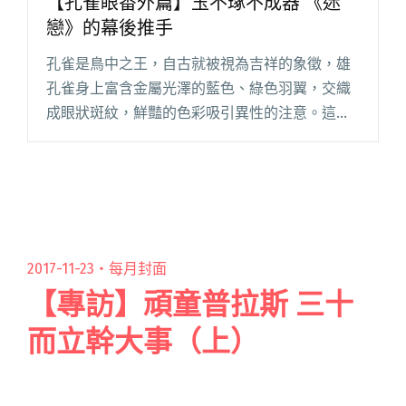
【孔雀眼番外篇】玉不琢不成器 《迷
戀》的幕後推手
孔雀是鳥中之王，自古就被視為吉祥的象徵，雄
孔雀身上富含金屬光澤的藍色、綠色羽翼，交織
成眼狀斑紋，鮮豔的色彩吸引異性的注意。這些
密集的大眼更是牠們用以懾服敵人的迷幻武器。
如同孔雀羽毛上宛如瞪視外界的深邃之眼，孔雀
眼的音樂風格時髦、俐落、簡單閱讀全文 "【孔
雀眼番外篇】玉不琢不成器 《迷戀》的幕後推
手"
2017-11-23・
每月封面
【專訪】頑童普拉斯 三十
而立幹大事（上）