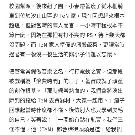
校園幫派。後來組了團，小春帶著瘦子從木柵騎
車到位於汐止山區的 TeN 家，現在回想起來根本
超遠，但對當時的兩人而言，一小時車程根本不
算什麼，因為在那裡有打不完的 PS，待上幾天都
沒問題，而 TeN 家人準備的溫馨飯菜，更讓當時
過著有一餐沒一餐生活的窮小子們難以忘懷。
儘管常常假做音樂之名、行打電動之實，但那段
被戲稱為「浪費時間」的日子，著實成就了頑童
的創作根基。「那時候蠻熱血的，我們會將演出
賺到的錢給 TeN 去買器材，大家一起用。」瘦子
回想起當時什麼都不懂、模仿別人也只學到皮毛
的自己，笑著說：「一開始有點在亂買，我們三
個不懂，他（TeN）都會講得頭頭是道，給我們