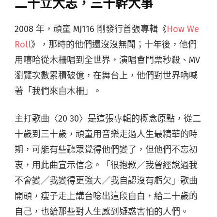
二十立大志，三十幹大事
2008 年，頑童 MJ116 剛發行首張專輯《
How We
Roll
》，那時的他們還沒沒無聞；十年後，他們
用嘻哈從木柵唱到全世界，演唱會門票秒殺、MV
瀏覽次數累積破億，在舞台上，他們對世界吶喊
著「我們來自木柵」。
主打歌曲〈20 30〉是這張專輯的概念原點，從二
十歲到三十歲，頑童用音樂走過人生最精華的時
期，可能有些聽眾覺得他們變了，但他們不忘初
衷，用此曲宣示信念。「很抱歉／我曾經說過我
不會變／我變得更強大／我自認沒有虧欠」歌曲
開頭，瘦子走上講台唸出這段自白，給二十歲的
自己，也給那些對人生感到疑惑害怕的人們。