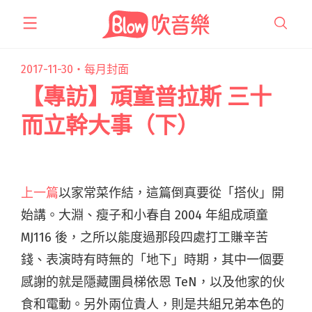
跳
至
主
要
2017-11-30・
每月封面
內
【專訪】頑童普拉斯 三十
容
而立幹大事（下）
上一篇
以家常菜作結，這篇倒真要從「搭伙」開
始講。大淵、瘦子和小春自 2004 年組成頑童
MJ116 後，之所以能度過那段四處打工賺辛苦
錢、表演時有時無的「地下」時期，其中一個要
感謝的就是隱藏團員梯依恩 TeN，以及他家的伙
食和電動。另外兩位貴人，則是共組兄弟本色的