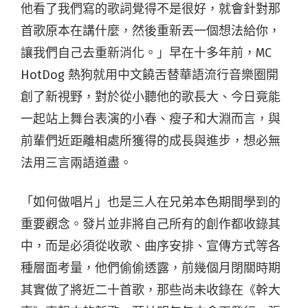
他看了我們寫的歌詞覺得不是很好，就會針對那
首歌原本在講什麼，然後重新丟一個想法給你，
讓我們自己去重新消化。」早在十多年前，MC
HotDog 熱狗就用中文饒舌替華語流行音樂圈開
創了新視野，對於從小聽他的歌長大、今日竟能
一起站上舞台表演的小春、瘦子和大淵而言，與
前輩們近距離相處所獲得的成長與進步，想必無
法用三言兩語道盡。
「如何做唱片」也是三人在兄弟本色期間學到的
重要觀念。發片並非將自己所有的創作都收錄其
中，而是必須從收歌、曲序安排、宣傳方式等各
種層面考量，他們偷偷透露，前幾個月閉關時期
其實做了將近二十首歌，那些尚未收錄在《幹大