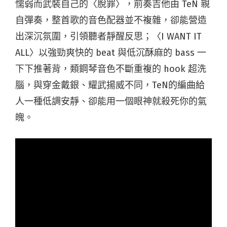
懦弱而武裝自己的〈脫罪〉，前奏吉他由 TeN 親
自彈奏，整首歌的音色配器並不複雜，卻能營造
出深沉氛圍，引領聽者靜醒反思；〈I WANT IT
ALL〉以強勁爽快的 beat 與低沉酥麻的 bass 一
下下推著背，類鋼琴音色不斷重複的 hook 超洗
腦，與穿金戴銀、耀武揚威不同，TeN的編曲給
人一種低調安靜、卻能用一個眼神就殺死你的氣
魄。