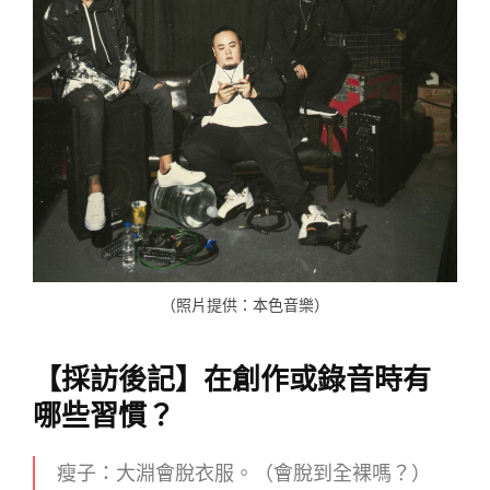
（照片提供：本色音樂）
【採訪後記】在創作或錄音時有
哪些習慣？
瘦子：大淵會脫衣服。（會脫到全裸嗎？）