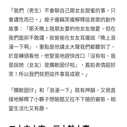
「我們（男生）不會聊自己跟女友甜蜜的事，只
會講性而已。」瘦子邊竊笑邊解釋這首歌的創作
故事：「那天晚上我朋友要約他女友做愛，但在
我們面前不敢講，就偷偷在女友耳邊說『晚上浪
漫一下啊』，重點是他講太大聲我們都聽到了，
於是轉頭看他，他緊張地趕快改口『沒有啦、我
是說她（女友）是爛軟囡仔啦』，尷尬表情超好
笑！所以我們就把這件事寫成歌。」
「爛軟囡仔」和「浪漫一下」既有押韻，又很直
接地解釋了小夥子想裝酷又拉不下臉的窘態，相
當生活化又有趣。