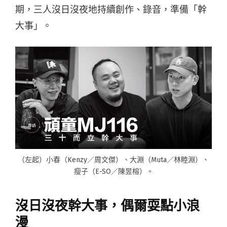
期，三人沒日沒夜地持續創作、錄音，準備「幹
大事」。
（左起）小春（Kenzy／周文傑）、大淵（Muta／林睦淵）、
瘦子（E-SO／陳昱榕）。
沒日沒夜幹大事，偶爾耍點小浪
漫