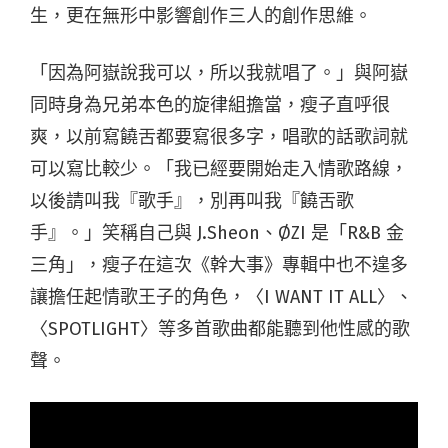
生，更在無形中影響創作三人的創作思維。
「因為阿嶽說我可以，所以我就唱了。」與阿嶽
同時身為兄弟本色的旋律組擔當，瘦子直呼很
爽，以前寫饒舌都要寫很多字，唱歌的話歌詞就
可以寫比較少。「我已經要開始走入情歌路線，
以後請叫我『歌手』，別再叫我『饒舌歌
手』。」笑稱自己與 J.Sheon、ØZI 是「R&B 金
三角」，瘦子在這次《幹大事》專輯中也不遑多
讓擔任起情歌王子的角色，〈I WANT IT ALL〉、
〈SPOTLIGHT〉等多首歌曲都能聽到他性感的歌
聲。