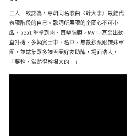
三人一致認為，專輯同名歌曲〈幹大事〉最能代
表現階段的自己。歌詞所展現的企圖心不可小
覷，beat 拳拳到肉、直擊腦膜，MV 中甚至出動
直升機、多輛賓士車、名車、無數鈔票跟辣妹軍
團，並邀集眾多饒舌圈好友助陣，場面浩大，
「要幹，當然得幹場大的！」