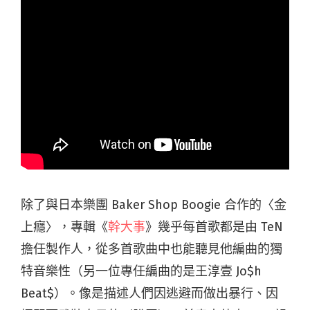
除了與日本樂團 Baker Shop Boogie 合作的〈金
上癮〉，專輯《
幹大事
》幾乎每首歌都是由 TeN
擔任製作人，從多首歌曲中也能聽見他編曲的獨
特音樂性（另一位專任編曲的是王淳壹 Jo$h
Beat$）。像是描述人們因逃避而做出暴行、因