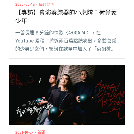
2020-05-18・每月封面
【專訪】會演奏樂器的小虎隊：荷爾蒙
少年
一首長達 8 分鐘的情歌〈4:00A.M.〉，在
YouTube 累積了將近兩百萬點聽次數，多愁善感
的少男少女們，紛紛在歌單中加入了「荷爾蒙少
年」這個名字；演出定番壓軸曲〈傾雨〉，更不
知道淋濕了多少憂傷的靈魂。也許是因為主唱詠
安的外型並不算閱讀全文 "【專訪】會演奏樂器
的小虎隊：荷爾蒙少年"
2021-10-27・新聞