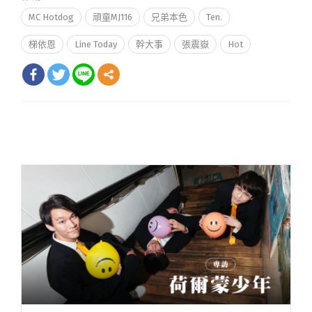
MC Hotdog
頑童MJ116
兄弟本色
Ten.
梯依恩
Line Today
幹大事
張震嶽
Hot