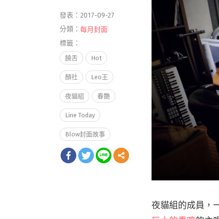
發表：2017-09-27
分類：
每月封面
標籤：
饒舌
Hot
顏社
Leo王
夜貓組
春艷
Line Today
Blow封面故事
夜貓組的成員，