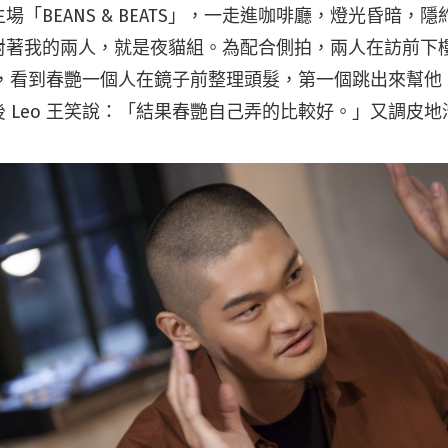
場「BEANS & BEATS」，一走進咖啡廳，燈光昏暗，
對著我的兩人，就是夜貓組。為配合側拍，兩人在訪前下
 王，看到春艷一個人在鏡子前整理頭髮，第一個跳出來幫
 Leo 王笑說：「結果春艷自己弄的比較好。」又調皮地