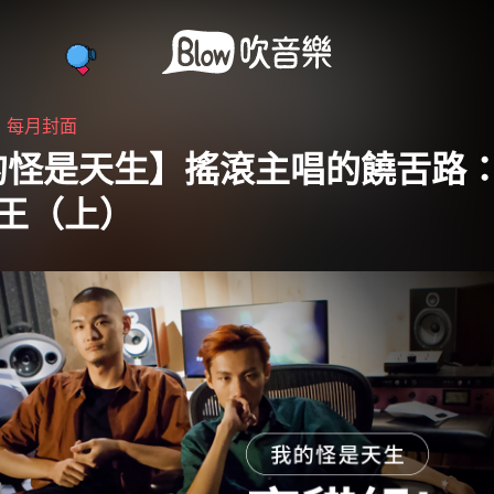
・
每月封面
的怪是天生】搖滾主唱的饒舌路
o王（上）