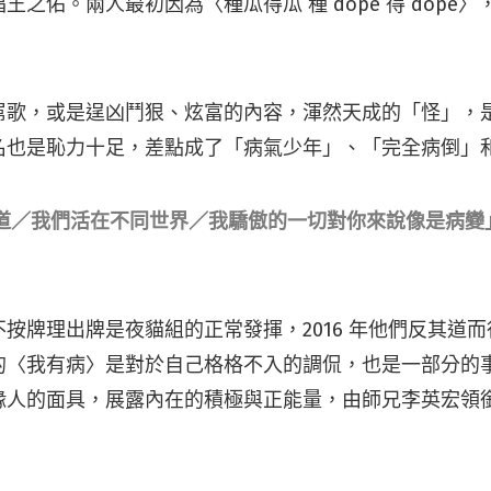
王之佑。兩人最初因為〈種瓜得瓜 種 dope 得 dope
屌歌，或是逞凶鬥狠、炫富的內容，渾然天成的「怪」，
名也是恥力十足，差點成了「病氣少年」、「完全病倒」
道／我們活在不同世界／我驕傲的一切對你來說像是病變
按牌理出牌是夜貓組的正常發揮，2016 年他們反其道
的〈我有病〉是對於自己格格不入的調侃，也是一部分的
緣人的面具，展露內在的積極與正能量，由師兄李英宏領