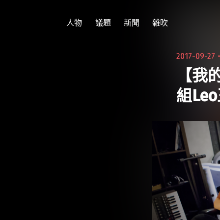
跳
至
人物
議題
新聞
雜吹
主
要
2017-09-27
內
【我
容
組Le