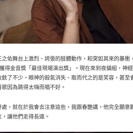
王之佑舞台上激烈、誇張的肢體動作，和突如其來的暴衝
5 年獲得金音獎「最佳現場演出獎」。現在來到夜貓組，神
收斂了不少，眼神的殺氣消失、取而代之的是笑容，甚至
首歌因為跳得太嗨而唱不好。
好處，就在於我會去注意這些，我跟春艷講，他完全願意
性，讓他們走得長遠。