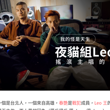
一個是台北人，一個來自高雄，
春艷
是
戰犯
成員，
Leo 王