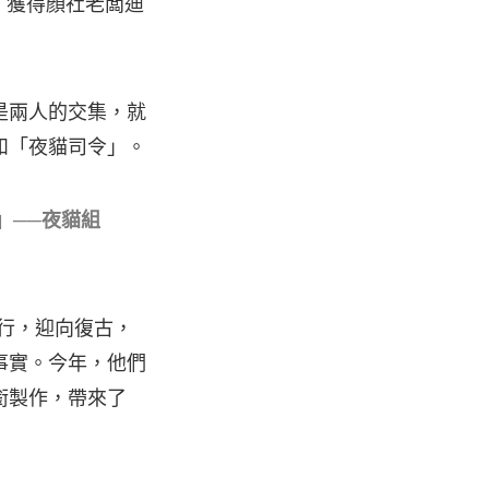
〉，獲得顏社老闆迪
是兩人的交集，就
和「夜貓司令」。
」──夜貓組
而行，迎向復古，
事實。今年，他們
銜製作，帶來了