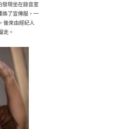
隱約發現坐在錄音室
樓換了宣傳服，一
他，後來由經紀人
溜走。