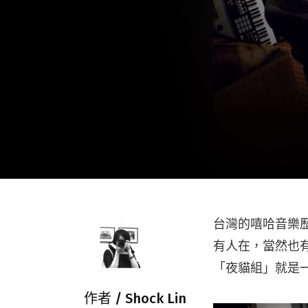
台灣的嘻哈音樂歷
有人在，當然也
「夜貓組」就是
作者 /
Shock Lin