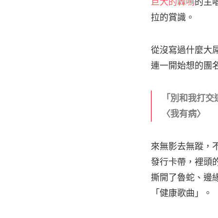
巨大的轟鳴
的主唱
拉的賞識。
從沒寫過什麼大
連一開始想的團
「別和我打交
〈我有病〉
來無影去無蹤，不
發行卡帶，裡頭
撕開了魯蛇、邊
「健康歌曲」。