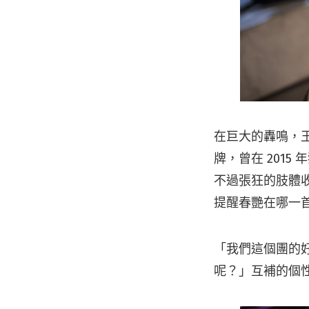
在巨大的轟鳴，
牌，曾在 201
不過張狂的肢體
提醒春艷在哪一
「我們這個團的
呢？」互補的個