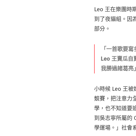
Leo 王在樂團
到了夜貓組。因
部分。
「一首歌要寫多
Leo 王賣
我勝過諸葛亮」
小時候 Leo 
競賽，把注意力
學，也不知道要
到吳志寧所屬的 
學運場。」社會