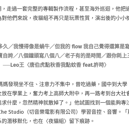
時期，走過一套完整的專輯製作流程，甚至海外巡迴，他把
為對他們來說，夜貓組不再只是玩票性質，演出後的小小
久／我慢得像是蝸牛／但我的 flow 我自己覺得還算是
瓜自賣自誇／八個鐘頭寫八個八／老子有的是時間／跟你耗上
──Leo王〈唐伯虎點秋香我點蚊香 feat.許時〉
王被媽媽發現坐不住、注意力不集中，曾吃過藥，國中到大
全放在學業上，奮力考上高師大附中，再一路考到台大社
追求什麼，忽然精神就散掉了。」他試圖找到一個能夠專
Che Studio（切音樂電影有限公司）學習音控、音響。
系的潛移默化，也在〈夜貓組〉留下痕跡。