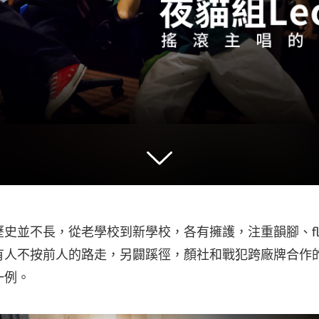
史並不長，從老學校到新學校，各有擁護，注重韻腳、fl
有人不按前人的路走，另闢蹊徑，顏社和戰犯跨廠牌合作
一例。