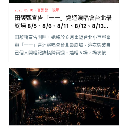
2023-05-18・音樂節｜現場
田馥甄宣告「一一」巡迴演唱會台北最
終場 8/5、8/6、8/11、8/12、8/13連
五天開唱
田馥甄宣告開唱，她將於 8 月重返台北小巨蛋舉
辦「一一」巡迴演唱會台北最終場。這次突破自
己個人開唱紀錄橫跨兩週、連唱 5 場，場次依序
是 8 月 5 日、6 日、11 日、12 日、13 日，預計吸
引超過 5.5 萬名樂迷朝聖。 這五場演唱閱讀全文
"田馥甄宣告「一一」巡迴演唱會台北最終場
8/5、8/6、8/11、8/12、8/13連五天開唱"