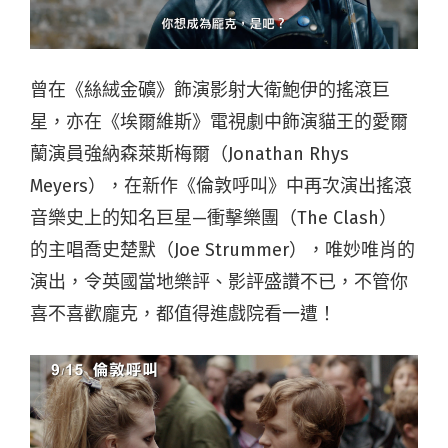
曾在《絲絨金礦》飾演影射大衛鮑伊的搖滾巨
星，亦在《埃爾維斯》電視劇中飾演貓王的愛爾
蘭演員強納森萊斯梅爾（Jonathan Rhys
Meyers），在新作《倫敦呼叫》中再次演出搖滾
音樂史上的知名巨星—衝擊樂團（The Clash）
的主唱喬史楚默（Joe Strummer），唯妙唯肖的
演出，令英國當地樂評、影評盛讚不已，不管你
喜不喜歡龐克，都值得進戲院看一遭！