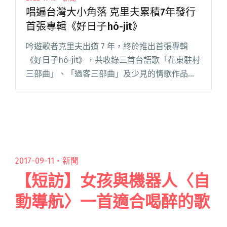
唱遍台灣大小角落 克里夫累積7年發行
首張專輯《好日子hó-jit》
吟遊歌者克里夫出道 7 年，終於推出首張專輯
《好日子hó-ji̍t》，共收錄三首台語歌「花東駐村
三部曲」、「過客三部曲」及少見的情歌作品，
甚至為父親寫歌、找來母親獻聲。這張專輯蘊含
其多年的創作能量，對克里夫來說意義非凡。 嘗
試不申請補助的克閱讀全文 "唱遍台灣大小角落
克里夫累積7年發行首張專輯《好日子hó-jit》"
2017-09-11・
新聞
【短訪】女孩與機器人〈自
動導航〉一首適合喝醉的歌