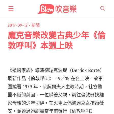
跳
至
主
要
2017-09-12・
新聞
內
龐克音樂改變古典少年《倫
容
敦呼叫》本週上映
《搶錢家族》導演德瑞克波堤（Derrick Borte）
最新作品《倫敦呼叫》，9／15 在台上映。故事
圍繞著 1979 年，柴契爾夫人主政時期，社會動
盪不斷的英國。一位瞞著父親，前往倫敦尋找離
家母親的少年切伊，在火車上偶遇龐克女孩薇薇
安，並透過她認識當年甫發行《倫敦呼叫》