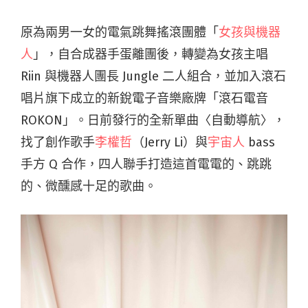
原為兩男一女的電氣跳舞搖滾團體「
女孩與機器
人
」，自合成器手蛋離團後，轉變為女孩主唱
Riin 與機器人團長 Jungle 二人組合，並加入滾石
唱片旗下成立的新銳電子音樂廠牌「滾石電音
ROKON」。日前發行的全新單曲〈自動導航〉，
找了創作歌手
李權哲
（Jerry Li）與
宇宙人
bass
手方 Q 合作，四人聯手打造這首電電的、跳跳
的、微醺感十足的歌曲。