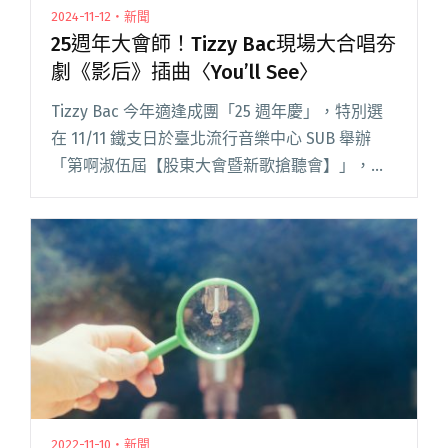
2024-11-12・新聞
25週年大會師！Tizzy Bac現場大合唱夯
劇《影后》插曲〈You’ll See〉
Tizzy Bac 今年適逢成團「25 週年慶」，特別選
在 11/11 鐵支日於臺北流行音樂中心 SUB 舉辦
「第啊淑伍屆【股東大會暨新歌搶聽會】」，近
千歌迷擠爆北流全新 live house 場地。 Tizzy Bac
在演唱會上不僅首度閱讀全文 "25週年大會師！
Tizzy Bac現場大合唱夯劇《影后》插曲〈You’ll
See〉"
2022-11-10・新聞