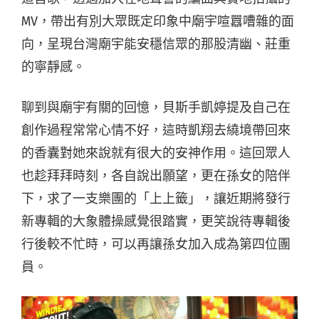
MV，帶出有別大眾既定印象中廟宇喧囂嘈雜的面
向，呈現台灣廟宇能安穩信眾的那股清幽、莊重
的寧靜感。
聊到與廟宇有關的回憶，貝斯手凱婷提及自己在
創作過程常常心情不好，這時凱翔去繞境帶回來
的香囊對她來說就有很大的安神作用。這回眾人
也趁拜拜時刻，各自說出願望，更在孫女的陪伴
下，求了一支樂團的「上上籤」，讓近期將發行
新專輯的大象體操感覺很踏實，更笑說待專輯後
行後較不忙時，可以再讓孫女加入成為第四位團
員。