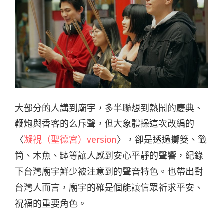
大部分的人講到廟宇，多半聯想到熱鬧的慶典、
鞭炮與香客的么斥聲，但大象體操這次改編的
〈
凝視（聖德宮）version
〉，卻是透過擲筊、籤
筒、木魚、缽等讓人感到安心平靜的聲響，紀錄
下台灣廟宇鮮少被注意到的聲音特色。也帶出對
台灣人而言，廟宇的確是個能讓信眾祈求平安、
祝福的重要角色。