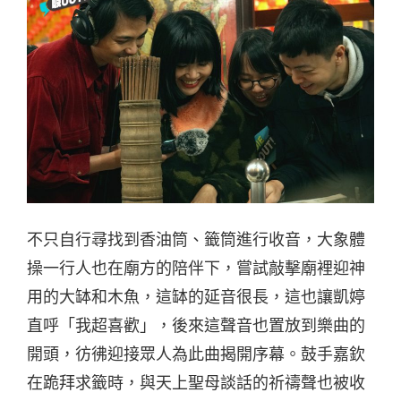
不只自行尋找到香油筒、籤筒進行收音，大象體
操一行人也在廟方的陪伴下，嘗試敲擊廟裡迎神
用的大缽和木魚，這缽的延音很長，這也讓凱婷
直呼「我超喜歡」，後來這聲音也置放到樂曲的
開頭，彷彿迎接眾人為此曲揭開序幕。鼓手嘉欽
在跪拜求籤時，與天上聖母談話的祈禱聲也被收