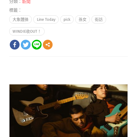
分類：
新聞
標籤：
大象體操
Line Today
pick
孫女
街訪
WINDIE收OUT！