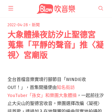
跳
至
主
要
2022-04-28・
新聞
內
大象體操夜訪汐止聖德宮
容
蒐集「平靜的聲音」推〈凝
視〉宮廟版
全台首檔音樂實境行腳節目「WINDIE收
OUT！」，首集開播便由
知名街訪
YouTuber「孫女」和樂團大象體操
，一起前往汐
止大尖山的聖德宮收音。樂團選擇改編〈凝視〉
這首歌，透過加入在地聲響的編曲與實地拍攝的