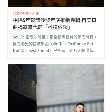
2025-10-28・新聞
相隔5年靈魂沙發年底推新專輯 首支單
曲揭露當代的「科技依賴」
SoulFa 靈魂沙發第 3 張全新專輯將於年底發行，
搶先曝光的首波單曲〈We Talk To iPhone But
Not Our Best Friend〉已全面上架各大數位音樂
平台！新作聚焦「AI 世代的真實連結」主題，也
相當吻合團員們閱讀全文 "相隔5年靈魂沙發年底
推新專輯 首支單曲揭露當代的「科技依賴」"