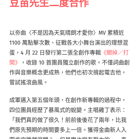
豆苗先生二度合作
以夯曲〈不是因為天氣晴朗才愛你〉MV 累積近
1100 萬點擊次數、征戰各大小舞台演出的理想混
蛋，4 月 22 日發行第二張全創作專輯
《關掉／打
開》
，收錄 10 首團員獨立創作的歌。不僅詞曲創
作與音樂概念更成熟，他們也初次揹起電吉他，
嘗試搖滾曲風。
成軍邁入第五個年頭，在創作新專輯的過程中，
四位團員經歷了暴風式的蛻變。主唱雞丁表示：
「我們真的做了很久！前前後後花了兩年，比我
們原先預期的時間要多上一倍。獲得金曲新人入