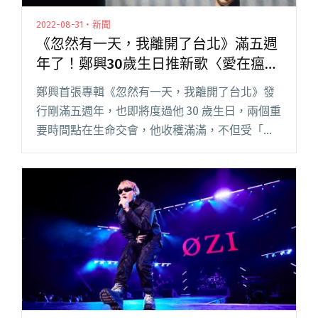
2022-08-31・新聞
《忽然有一天，我離開了台北》滿五週
年了！鄭興30歲生日推新歌〈愛在瘟疫
蔓延時〉
鄭興首張專輯《忽然有一天，我離開了台北》發
行剛滿五週年，也即將度過他 30 歲生日，兩個重
要時間點在生命交會，他收穫滿滿，不但受「心
路基金會」邀請，於國際友誼日當天替智能障礙
者發聲；這五年的音樂創作也受大眾肯定，音樂
平台推出「鄭興代表作」歌閱讀全文 "《忽然有
一天，我離開了台北》滿五週年了！鄭興30歲生
日推新歌〈愛在瘟疫蔓延時〉"