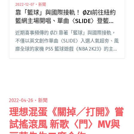
2022-12-07・新聞
靠「籃球」與國際接軌！ ØZI前往紐約
籃網主場開唱、單曲〈SLIDE〉登籃球
遊戲《NBA 2K23》
近期喜事頻傳的 ØZI 靠著「籃球」與國際接軌，
不僅以英文創作單曲〈SLIDE〉入選人氣超夯、風
靡全球的家機 PS5 籃球遊戲《NBA 2K23》的主選
單音樂之一，對於平常就愛打電玩的 ØZI 來說，
堪稱是人生一大成就解鎖！與眾多來自世界各閱
讀全文 "靠「籃球」與國際接軌！ ØZI前往紐約籃
網主場開唱、單曲〈SLIDE〉登籃球遊戲《NBA
2K23》"
2022-04-26・
新聞
理想混蛋《關掉／打開》嘗
試搖滾風 新歌〈門〉MV與