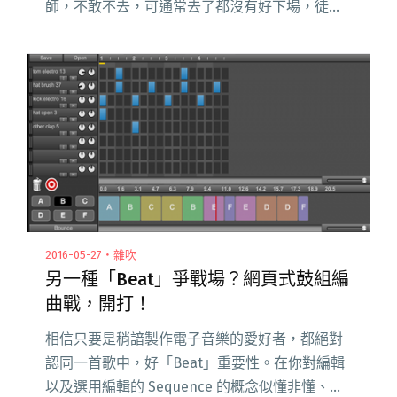
師，不敢不去，可通常去了都沒有好下場，徒留
痛苦回憶，於是至今 27 歲仍沒有登台的自信。
「我其實很怯場，很害怕在台上，到現在都沒有
得到很好的解決辦法，隔一閱讀全文 "【吹專
訪】我不覺得自己很會唱歌，但我知道自己很愛
唱：竇靖童"
2016-05-27・雜吹
另一種「Beat」爭戰場？網頁式鼓組編
曲戰，開打！
相信只要是稍諳製作電子音樂的愛好者，都絕對
認同一首歌中，好「Beat」重要性。在你對編輯
以及選用編輯的 Sequence 的概念似懂非懂、卻