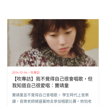
2024-12-04・吹專訪
【吹專訪】我不覺得自己很會唱歌，但
我知道自己很愛唱：竇靖童
竇靖童並不覺得自己會唱歌。 學生時代上音樂
課，音樂老師總逼著她去參加唱歌比賽。她怕老