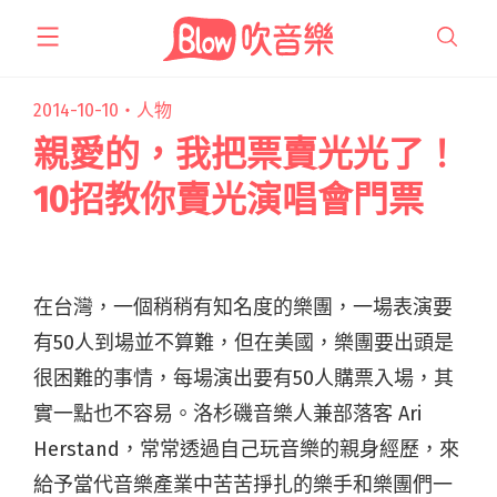
跳
至
主
要
2014-10-10・
人物
內
親愛的，我把票賣光光了！
容
10招教你賣光演唱會門票
在台灣，一個稍稍有知名度的樂團，一場表演要
有50人到場並不算難，但在美國，樂團要出頭是
很困難的事情，每場演出要有50人購票入場，其
實一點也不容易。洛杉磯音樂人兼部落客 Ari
Herstand，常常透過自己玩音樂的親身經歷，來
給予當代音樂產業中苦苦掙扎的樂手和樂團們一