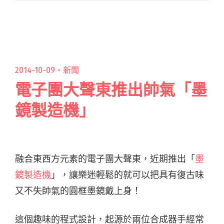
Order、閱讀全文 "好邱推薦：2017香港
Clockenflap音樂及藝術節"
2014-10-09・
新聞
電子團大聲東推出帥氣「墨
鏡製造機」
融合東西方元素的電子團大聲東，近期推出「
墨
鏡製造機
」，讓樂迷輕鬆的就可以把具有復古味
又不失帥氣的圓框墨鏡戴上身！
這個趣味的程式設計，起源於兩位合成器手經常