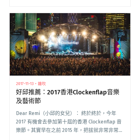
又在找便捷的管道去取得適合自己的 DAW，消耗
自己的熱情之前，不妨先試玩幾個著名的線上編
曲網頁看看，閱讀全文 "另一種「Beat」爭戰
場？網頁式鼓組編曲戰，開打！"
2017-11-13・雜吹
好邱推薦：2017香港Clockenflap音樂
及藝術節
Dear Remi（小邱的女兒）： 終於終於，今年
2017 有機會去參加第十屆的香港 Clockenflap 音
樂節。其實早在之前 2015 年，把拔就非常非常想
去 Clockenflap，當時的 Line-Up 有 New