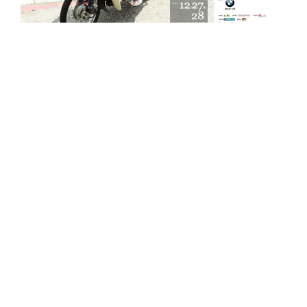
已經 55 歲的李宗盛，有著音樂教父之稱，此次於
台北的演唱會也不忘回饋社會，預支演唱會門票
收入台幣 1000 萬，捐給台灣門諾醫院籌建「壽
豐老人照顧社區護理之家第二期工程」，落實
「過去他照顧我們，現在換我們照顧他」的活動
理念，兩場演出也精心安排限定版的全新曲目。
李宗盛去年僅發行單曲《山丘》，充滿生命力的
嗓音與歌詞，有著達到名利後的淡泊，也於金曲
獎獲年度歌曲的肯定，向來演出重質不重量的
他，去年的「既然青春留不住」演唱會吸引不少