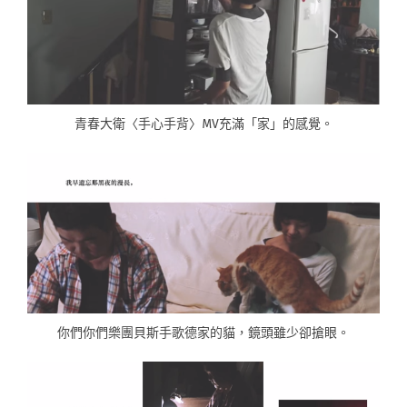
青春大衛〈手心手背〉MV充滿「家」的感覺。
你們你們樂團貝斯手歌德家的貓，鏡頭雖少卻搶眼。