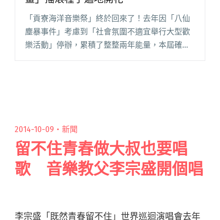
「貢寮海洋音樂祭」終於回來了！去年因「八仙
塵暴事件」考慮到「社會氛圍不適宜舉行大型歡
樂活動」停辦，累積了整整兩年能量，本屆確定
將於 7/22 至 7/24 盛大回歸，並帶來全新的「十
強走唱計畫」，北、中、南、東共 5 場 Live Hous
閱讀全文 "海洋音樂祭正式回歸 首創「十強走唱
計畫」搖滾種子遍地開花"
2014-10-09・
新聞
留不住青春做大叔也要唱
歌 音樂教父李宗盛開個唱
李宗盛「既然青春留不住」世界巡迴演唱會去年