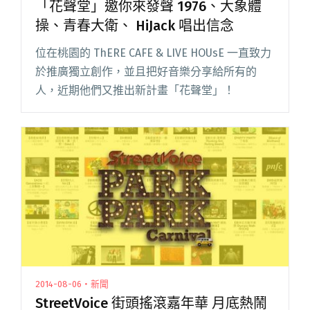
「花聲堂」邀你來發聲 1976、大象體
操、青春大衛、 HiJack 唱出信念
位在桃園的 ThERE CAFE & LIVE HOUsE 一直致力
於推廣獨立創作，並且把好音樂分享給所有的
人，近期他們又推出新計畫「花聲堂」！
2014-08-06・新聞
StreetVoice 街頭搖滾嘉年華 月底熱鬧