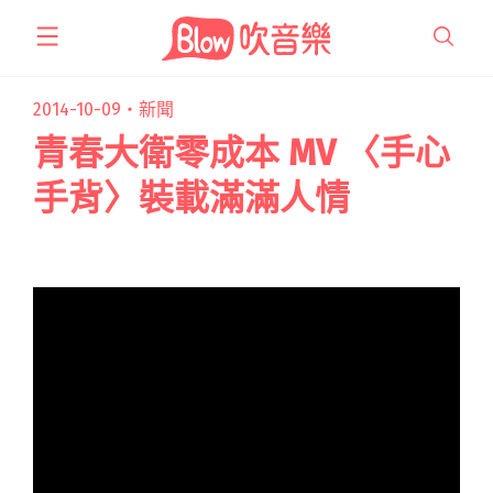
跳
至
主
要
2014-10-09・
新聞
內
青春大衛零成本 MV 〈手心
容
手背〉裝載滿滿人情