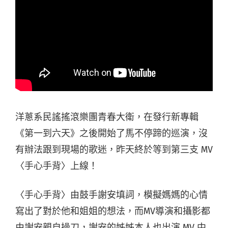
洋蔥系民謠搖滾樂團青春大衛，在發行新專輯
《第一到六天》之後開始了馬不停蹄的巡演，沒
有辦法跟到現場的歌迷，昨天終於等到第三支 MV
〈手心手背〉上線！
〈手心手背〉由鼓手謝安填詞，模擬媽媽的心情
寫出了對於他和姐姐的想法，而MV導演和攝影都
由謝安親自操刀，謝安的姊姊本人也出演 MV 中