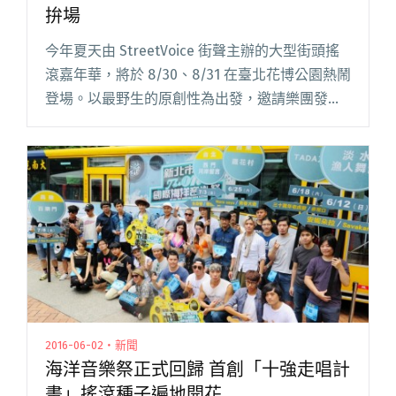
拚場
今年夏天由 StreetVoice 街聲主辦的大型街頭搖
滾嘉年華，將於 8/30、8/31 在臺北花博公園熱鬧
登場。以最野生的原創性為出發，邀請樂團發揮
創意，以三團一車組隊報名，透過回答簡單問題
來傳達隊伍理念、裝飾概念及想傳達的理念；並
募集閱讀全文 "StreetVoice 街頭搖滾嘉年華 月底
熱鬧拚場"
2016-06-02・新聞
海洋音樂祭正式回歸 首創「十強走唱計
畫」搖滾種子遍地開花