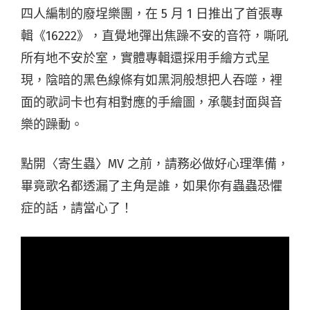
四人編制的廢埕樂團，在 5 月 1 日推出了首張專
輯《16222》，直覺地彈出焦躁不安的音符，嘶吼
所有地不安於室，實體專輯還採用手繪方式呈
現，陰暗的黑色線條有如黑洞般想把人吞噬，裡
面的歌詞卡也有相對應的手繪圖，承襲封面與音
樂的躁動。
點開〈寄生蟲〉MV 之前，請務必做好心理準備，
畢竟歌名都透漏了主角是誰，如果你有蟲蟲恐懼
症的話，請當心了！