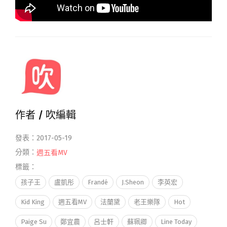
作者 /
吹編輯
發表：2017-05-19
分類：
週五看MV
標籤：
孩子王
盧凱彤
Frandé
J.Sheon
李英宏
Kid King
週五看MV
法蘭黛
老王樂隊
Hot
Paige Su
鄭宜農
呂士軒
蘇珮卿
Line Today