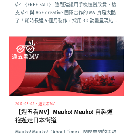
種彩蛋邀歌迷解鎖
ØZI〈FREE FALL〉 強烈建議用手機慢慢欣賞，這
支 ØZI 與 AGE creative 團隊合作的 MV 真是太酷
了！耗時長達 5 個月製作，採用 3D 動畫呈現結
合 VR 技術，打造奇幻詩史神話色彩。MV 以神話
概念美學融入設計閱讀全文 "【週五看MV】耗時
五個月製作！ØZI〈FREE FALL〉360度互動式MV
藏8種彩蛋邀歌迷解鎖"
2017-06-03・週五看MV
【週五看MV】Meuko! Meuko! 自製道
袍遊走日本街道
Meuko! Meuko!〈About Time〉 閃閃閃閃的主唱