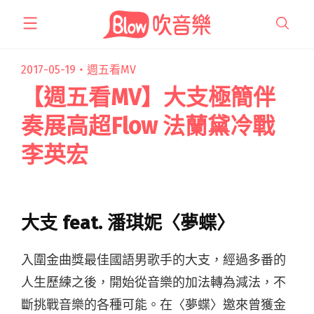
跳
至
主
要
2017-05-19・
週五看MV
內
【週五看MV】大支極簡伴
容
奏展高超Flow 法蘭黛冷戰
李英宏
大支 feat. 潘琪妮〈夢蝶〉
入圍金曲獎最佳國語男歌手的大支，經過多番的
人生歷練之後，開始從音樂的加法轉為減法，不
斷挑戰音樂的各種可能。在〈夢蝶〉邀來曾獲金