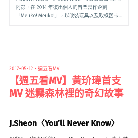
阿彭，在 2014 年復出個人的音樂製作企劃
「Meuko! Meuko!」，以改裝玩具以及取樣舊卡
帶作為創作中心，近期她在日本大阪的廠牌 Kool
Switch Works 閱讀全文 "【週五看MV】Meuko!
Meuko! 自製道袍遊走日本街道"
2017-05-12・
週五看MV
【週五看MV】黃玠瑋首支
MV 迷霧森林裡的奇幻故事
J.Sheon〈You’ll Never Know〉