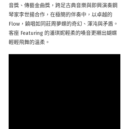
音獎、傳藝金曲獎，跨足古典音樂與即興演奏鋼
琴家李世揚合作，在極簡的伴奏中，以卓越的
Flow，饒唱如同莊周夢蝶的奇幻、渾沌與矛盾。
客座 Featuring 的潘琪妮輕柔的嗓音更襯出蝴蝶
輕輕飛舞的溫柔。