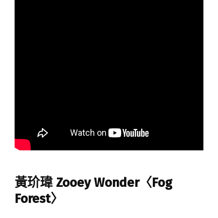
黃玠瑋 Zooey Wonder〈Fog
Forest〉