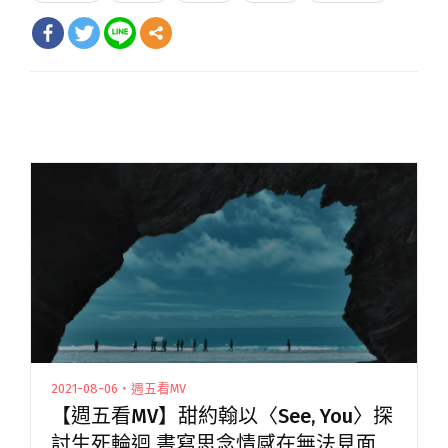
2021-08-06・週五看MV
【週五看MV】甜約翰以〈See, You〉探
討生死輪迴 書寫思念情感在無法見面的