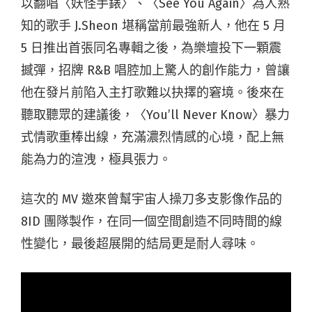
以翻唱〈妖怪手錶〉、〈See You Again〉為人熟
知的歌手 J.Sheon 堪稱當前最強新人，他在 5 月
5 日推出首張同名專輯之後，為樂壇投下一顆震
撼彈，招牌 R&B 唱腔加上驚人的創作能力，曾讓
他在發片前陷入主打歌難以抉擇的窘境。後來在
聽取聽眾的建議後，〈You’ll Never Know〉暴力
式情歌重棒出線，充滿濃烈情感的心境，配上無
能為力的渲洩，極具張力。
這次的 MV 邀來曾幫宇宙人操刀多支影像作品的
8ID 團隊製作，在同一個空間創造不同時間的線
性變化，最後超展開的結局更是耐人尋味。