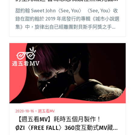
時期更有感
甜約翰 Sweet John〈See, You〉 〈See, You〉收
錄在甜約翰於 2019 年底發行的專輯《城市小說選
集》中，旋律出自已經離團對貝斯手阿獎之手
（去年 12 月宣布離團，當週的簡單生活節為他最
後一場表演），阿獎曾在專訪中表閱讀全文
"【週五看MV】甜約翰以〈See, You〉探討生死輪
迴 書寫思念情感在無法見面的時期更有感"
2020-10-16・週五看MV
【週五看MV】耗時五個月製作！
ØZI〈FREE FALL〉360度互動式MV藏8