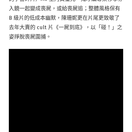
入鏡一起變成喪屍，或給喪屍追；整體風格保有
B 級片的低成本幽默，陳珊妮更在片尾更致敬了
去年大賣的 cult 片《一屍到底》，以「碰！」之
姿掙脫喪屍圍捕。