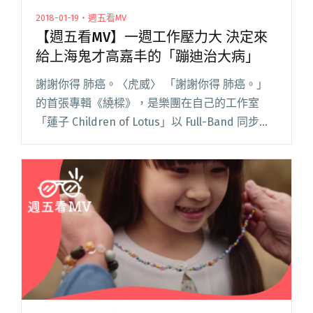
2018-01-19・週五看MV
【週五看MV】一週工作壓力大 決定來
給上海鬼才高嘉丰的「蹦迪治大病」
謝謝你得 肺癌。〈虎威〉 「謝謝你得 肺癌。」
的首張專輯《繞樑》，是樂團在自己的工作室
「蓮子 Children of Lotus」以 Full-Band 同步錄
音規格進行現場錄音演出，MV 畫面也是來自於那
一場對外開放的表演，收錄了數首成團閱讀全文
"【週五看MV】一週工作壓力大 決定來給上海鬼
才高嘉丰的「蹦迪治大病」"