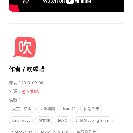
作者 /
吹編輯
發表：2019-09-06
分類：
週五看MV
標籤：
東京中央線
回聲樂團
Marz23
拍謝少年
Line Today
廖文強
ECHO
眠腦 Sleeping Brain
Sorry Youth
Tokyo Chuo-Line
無妄合作社