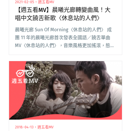
2021-02-05・週五看MV
【週五看MV】晨曦光廊轉變曲風！大
唱中文饒舌新歌〈休息站的人們〉
晨曦光廊 Sun Of Morning〈休息站的人們〉 成
團 11 年的晨曦光廊首次發表全國語／饒舌單曲
MV〈休息站的人們〉，音樂風格更加搖滾，態度
上更為開朗正面，團員表示過去的後搖滾標籤並
沒有撕下，「人聲是樂器的一種」，而這首歌是
挖掘出閱讀全文 "【週五看MV】晨曦光廊轉變曲
風！大唱中文饒舌新歌〈休息站的人們〉"
2018-04-13・週五看MV