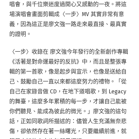
唱會，與千位樂迷度過開心又感動的一夜。將這
場演唱會畫面剪輯成〈一步〉MV 其實非常有意
義，因為這正是廖文強一路走來最直接、最真實
的證明。
〈一步〉收錄在 廖文強今年發行的全新創作專輯
《活著是對命運最好的反抗》中，而且是整張專
輯的第一首歌，像是起步與宣示，也像是送給自
己、鼓勵自己一直以來都這麼努力的禮物。「從
自己在家錄音做 CD，在地下道唱歌，到 Legacy
的舞臺，這麼多年累積的每一步，才讓自己能被
你們聽見、能成為彼此的微光。」廖文強的這句
話，正如同歌詞所描述的：儘管人生充滿無奈悲
傷，卻依然存在著一絲曙光，只要繼續前進，就