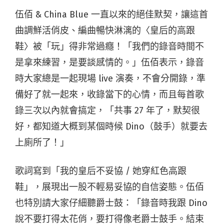
伍佰 & China Blue 一直以來的絕佳默契，讓這首
曲調鮮活俏皮、編曲暢快淋漓的〈皇后的高跟
鞋〉被「玩」得非常過癮！「我們的錄音時間不
是拿來練習，是要談感情的。」伍佰表示，錄音
時大家總是一起現場 live 演奏，不會分開錄，準
備好了就一起來，收錄當下的心情，而且每首歌
錄三次以內就會搞定，「共事 27 年了，默契很
好，都知道大概到某個時候 Dino（鼓手）就要去
上廁所了！」
歌詞寫到「我的皇后不妥協 / 她穿紅色高跟
鞋」，展現出一股不輕易妥協的自信姿態。伍佰
也特別請大家仔細聽爵士鼓：「錄音時我跟 Dino
說不要打得太花俏，要打得像老爵士鼓手。結束