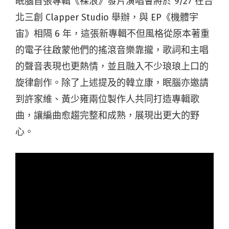
眠腦首張專輯《裸浪》發片演唱會將於 9/27 在台
北三創 Clapper Studio 舉辦，與 EP《機體宇
宙》相隔 6 年，這張新專輯不但風格從原本著重
的電子往啟蒙他們的搖滾音樂靠攏，歌詞和主唱
的聲音表現也更熱情，並且融入不少琅琅上口的
旋律創作。除了上述提及的韓立康，眠腦亦邀請
到許家維、黃少雍兩位製作人共同打造專輯歌
曲，讓編曲愈趨完整和成熟，展現出更大的野
心。