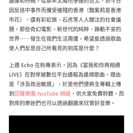
圖像和符碼，從那年太陽花學運的台北，到今日
因反送中事件而備受摧殘的香港（豔紫荊是香港
市花），還有彩虹旗、石虎等人人關注的社會議
題，那些奇幻電影、新世代的純粹、躁動不安的
世界⋯⋯發生在我們生活周遭，希望能透過歌曲
使人們反思自己所看見的到底是什麼？
上週 Echo 在粉專表示，因為《當我和你再相遇
LIVE》在對岸被數位平台通報為違規歌曲，理由
是「涉及政治敏感」，於是他們便將全專輯上傳
到
回聲樂團 YouTube 頻道
，供大家免費聆聽，而
對岸的樂迷們也可以透過翻牆來欣賞好音樂。