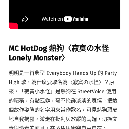
MC HotDog 熱狗〈寂寞の水怪
Lonely Monster〉
明明是一首典型 Everybody Hands Up 的 Party
High 歌，為什麼要取名為〈寂寞の水怪〉？原
來，「寂寞小水怪」是熱狗在 StreetVoice 使用
的暱稱，有點孤僻，毫不掩飾淡淡的哀傷。把這
個故作姿態的名字用來當作歌名，可見熱狗頑皮
地自我揭露，遊走在批判與放縱的兩端，切換文
青與憤青的面具，在矛盾與衝突自由自在。