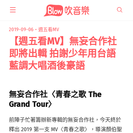
跳
至
主
要
2019-09-06・
週五看MV
內
【週五看MV】無妄合作社
容
即將出輯 拍謝少年用台語
藍調大唱酒後豪語
無妄合作社〈青春之歌 The
Grand Tour〉
前陣子忙著籌辦新專輯的無妄合作社，今天終於
釋出 2019 第一支 MV〈青春之歌〉，導演顏伯聖