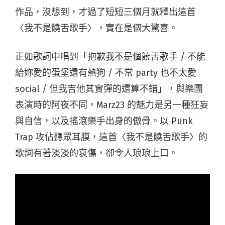
作品，沒想到，才過了短短三個月就釋出這首
〈我不是饒舌歌手〉，實在是個大驚喜。
正如歌詞中唱到「抱歉我不是個饒舌歌手 / 不能
給妳愛的蛋堡還有熱狗 / 不常 party 也不太愛
social / 但我吉他其實彈的還算不錯」，與樂團
表演時的阿夜不同，Marz23 的魅力是另一種狂妄
與自信，以及搖滾樂手出身的傲骨。以 Punk
Trap 攻佔聽眾耳膜，這首〈我不是饒舌歌手〉的
歌詞有著淡淡的哀傷，卻令人琅琅上口。