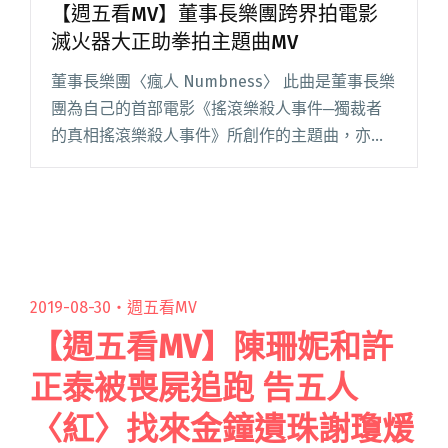
【週五看MV】董事長樂團跨界拍電影
滅火器大正助拳拍主題曲MV
董事長樂團〈瘋人 Numbness〉 此曲是董事長樂
團為自己的首部電影《搖滾樂殺人事件─獨裁者
的真相搖滾樂殺人事件》所創作的主題曲，亦收
錄在其第 12 張專輯《祭》作為主打歌。有別於
KTV 必點經典歌曲〈愛我你會死〉，〈瘋人〉的
情感更為內閱讀全文 "【週五看MV】董事長樂團
跨界拍電影 滅火器大正助拳拍主題曲MV"
2019-08-30・
週五看MV
【週五看MV】陳珊妮和許
正泰被喪屍追跑 告五人
〈紅〉找來金鐘遺珠謝瓊煖