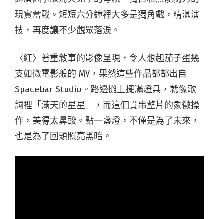
現實奮戰。短短六分鐘裡大多是獨角戲，精湛演
技，再度讓不少觀眾落淚。
〈紅〉著重敘事的影像呈現，令人想起茄子蛋幾
支如微電影般的
MV
，果然這些作品都都出自
Spacebar Studio
。路邊攤上擺滿燈具，就像歌
詞裡「滿天的星星」，而這個貫串整片的象徵操
作，美得太鼻酸。點一盞燈，不僅是為了未來，
也是為了回頭照亮黑暗。