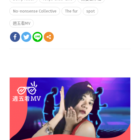
No-nonsense Collective
The fur
spot
週五看MV