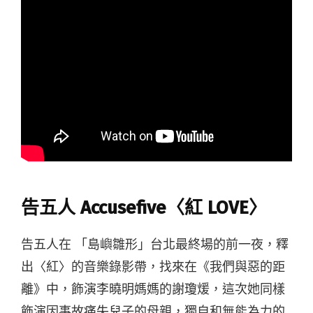
告五人 Accusefive〈紅 LOVE〉
告五人在 「島嶼雛形」台北最終場的前一夜，釋
出〈紅〉的音樂錄影帶，找來在《我們與惡的距
離》中，飾演李曉明媽媽的謝瓊煖，這次她同樣
飾演因事故痛失兒子的母親，獨自和無能為力的