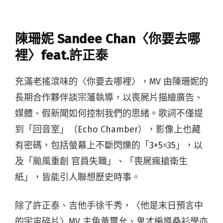
陳珊妮 Sandee Chan〈你要去哪
裡〉feat.許正泰
充滿老搖滾味的〈你要去哪裡〉，MV 由陳珊妮的
長期合作夥伴談宗藩執導，以喪屍片描繪廣告、
媒體、假新聞如何控制我們的思緒。歌詞不僅提
到「回音室」（Echo Chamber），影像上也藏
有密碼，包括螢幕上不斷閃爍的「3+5=35」，以
及「颱風重創 官員失職」、「喪屍瘋搶衛生
紙」，皆能引人聯想歷史時事。
除了許正泰、吉他手徐千秀，〈他是末日預言中
的宇宙碎片〉MV 主角黃璽允、鬼才編導桑衫學亦