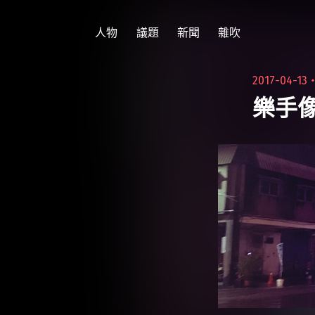
跳
至
人物
議題
新聞
雜吹
主
要
2017-04-13
內
樂手
容