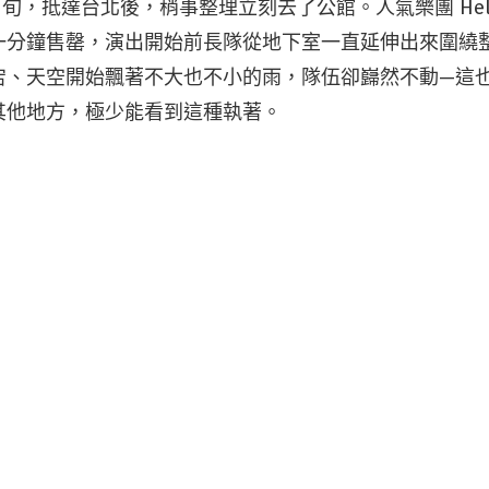
 月中下旬，抵達台北後，稍事整理立刻去了公館。人氣樂團 Hello
一分鐘售罄，演出開始前長隊從地下室一直延伸出來圍繞
宕、天空開始飄著不大也不小的雨，隊伍卻巋然不動—這
其他地方，極少能看到這種執著。