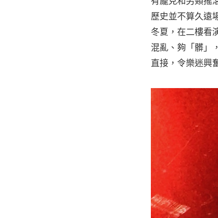
有龐克和另類搖滾
歷史並不算久遠場
冬夏，在二樓看
混亂、夠「髒」
直接，令樂迷興