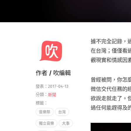
據不完全記錄，過
在台灣；僅僅看
觀現實和情感因素
作者 /
吹編輯
曾經被問，你怎
發表：2017-04-13
微信交代任務的
分類：
新聞
欲說走就走了。
標籤：
過任何能趕得及
音樂祭
台灣
獨立音樂
大事