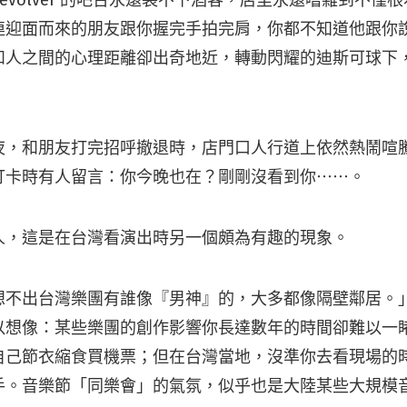
evolver 的吧台永遠裝不下酒客，店里永遠嘈雜到不僅
連迎面而來的朋友跟你握完手拍完肩，你都不知道他跟你
和人之間的心理距離卻出奇地近，轉動閃耀的迪斯可球下
夜，和朋友打完招呼撤退時，店門口人行道上依然熱鬧喧
打卡時有人留言：你今晚也在？剛剛沒看到你⋯⋯。
人，這是在台灣看演出時另一個頗為有趣的現象。
想不出台灣樂團有誰像『男神』的，大多都像隔壁鄰居。
以想像：某些樂團的創作影響你長達數年的時間卻難以一
自己節衣縮食買機票；但在台灣當地，沒準你去看現場的
手。音樂節「同樂會」的氣氛，似乎也是大陸某些大規模