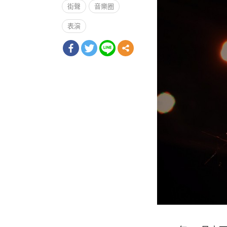
街聲
音樂圈
表演