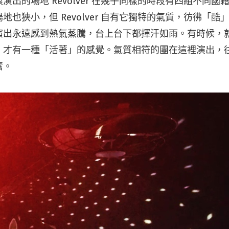
演出的場地 Revolver 在幾乎同樣的時段有四組不同
地也狹小，但 Revolver 自有它獨特的氣質，彷彿「
演出永遠感到熱氣蒸騰，台上台下都揮汗如雨。有時候，
，才有一種「活著」的感覺。氣質相符的團在這裡演出，
奮。