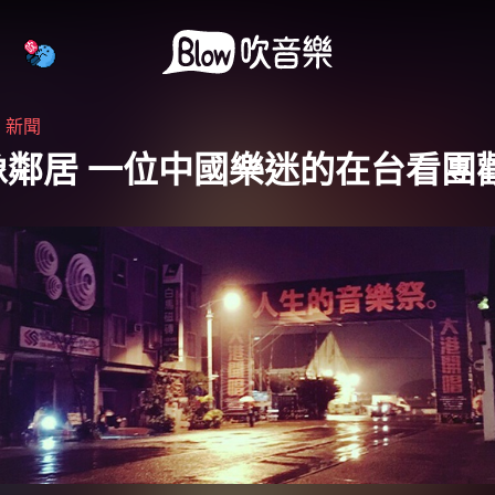
・
新聞
像鄰居 一位中國樂迷的在台看團