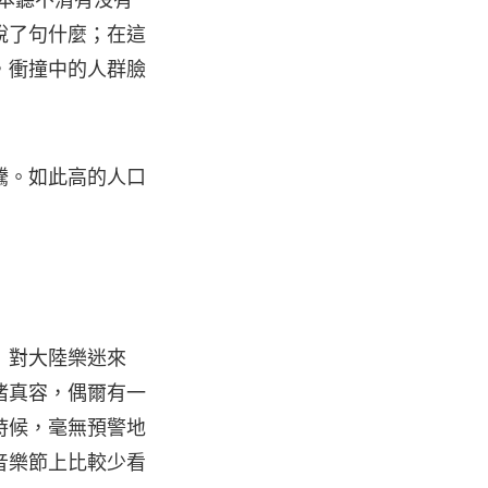
根本聽不清有沒有
說了句什麼；在這
，衝撞中的人群臉
騰。如此高的人口
」對大陸樂迷來
睹真容，偶爾有一
時候，毫無預警地
音樂節上比較少看