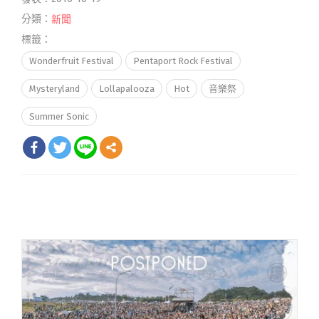
分類：
新聞
標籤：
Wonderfruit Festival
Pentaport Rock Festival
Mysteryland
Lollapalooza
Hot
音樂祭
Summer Sonic