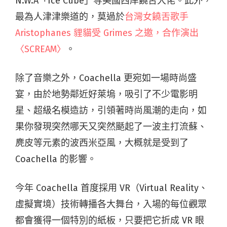
N.W.A「Ice Cube」等美國西岸饒舌大佬。此外，
最為人津津樂道的，莫過於
台灣女饒舌歌手
Aristophanes 貍貓受 Grimes 之邀，合作演出
〈SCREAM〉
。
除了音樂之外，Coachella 更宛如一場時尚盛
宴，由於地勢鄰近好萊塢，吸引了不少電影明
星、超級名模造訪，引領著時尚風潮的走向，如
果你發現突然哪天又突然颳起了一波主打流蘇、
麂皮等元素的波西米亞風，大概就是受到了
Coachella 的影響。
今年 Coachella 首度採用 VR（Virtual Reality、
虛擬實境）技術轉播各大舞台，入場的每位觀眾
都會獲得一個特別的紙板，只要把它折成 VR 眼