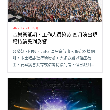
2022-04-20・新聞
音樂祭延期、工作人員染疫 四月演出現
場持續受到影響
台灣祭、阿妹、DSPS 演唱會傳出人員染疫 這個
月，本土確診數持續增加，大多數雖以輕症為
主，要與病毒共存或清零持續討論，但已經對音
樂展演活動產生一些影響。 從清明連假開始，屏
東縣政府主辦的第二屆台灣祭，再度於墾丁大灣
遊憩區登場，邀請到張震嶽閱讀全文 "音樂祭延
期、工作人員染疫 四月演出現場持續受到影響"