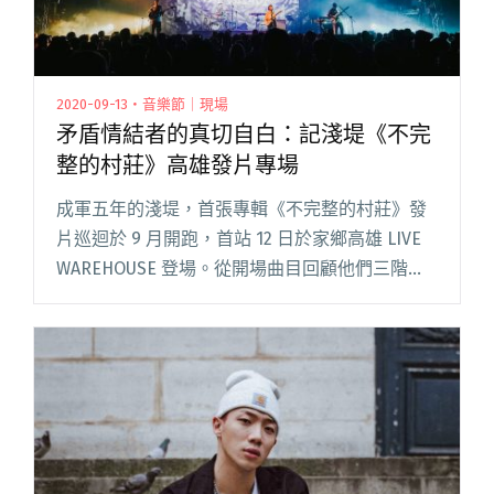
2020-09-13・音樂節｜現場
矛盾情結者的真切自白：記淺堤《不完
整的村莊》高雄發片專場
成軍五年的淺堤，首張專輯《不完整的村莊》發
片巡迴於 9 月開跑，首站 12 日於家鄉高雄 LIVE
WAREHOUSE 登場。從開場曲目回顧他們三階段
的發行軌跡，到劇場式組曲、嘉賓黃玠登場及許
久未演的〈怪手〉，節奏緊湊且充滿細節的專
場，有別閱讀全文 "矛盾情結者的真切自白：記
淺堤《不完整的村莊》高雄發片專場"