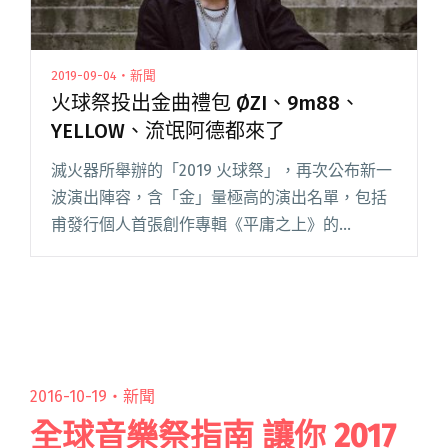
2019-09-04・新聞
火球祭投出金曲禮包 ØZI、9m88、
YELLOW、流氓阿德都來了
滅火器所舉辦的「2019 火球祭」，再次公布新一
波演出陣容，含「金」量極高的演出名單，包括
甫發行個人首張創作專輯《平庸之上》的
9m88、剛拿下金曲最佳新人的嘻哈新星 ØZI、獲
得金曲最佳單曲製作人獎的 YELLOW、入圍金曲
最佳新人獎的厭閱讀全文 "火球祭投出金曲禮包
ØZI、9m88、YELLOW、流氓阿德都來了"
2016-10-19・
新聞
全球音樂祭指南 讓你 2017