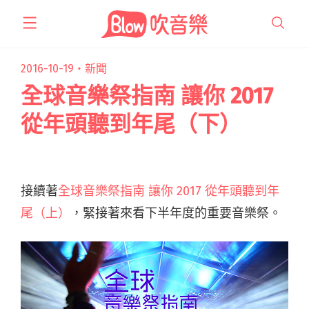
跳
至
主
要
2016-10-19・
新聞
內
全球音樂祭指南 讓你 2017
容
從年頭聽到年尾（下）
接續著
全球音樂祭指南 讓你 2017 從年頭聽到年
尾（上）
，緊接著來看下半年度的重要音樂祭。