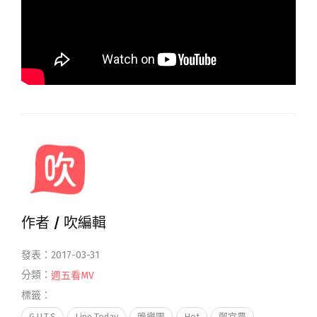
作者 /
吹編輯
發表：2017-03-31
分類：
週五看MV
標籤：
G.U.T.S
Line Today
脆樂團
Hot
鄭宜農