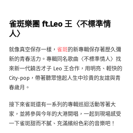
雀斑樂團 ft.Leo 王〈不標準情
人〉
就像真空保存一樣，
雀斑
的新專輯保存著歷久彌
新的青春活力。專輯同名歌曲〈不標準情人〉找
來新一代饒舌才子 Leo 王合作，用明亮、輕快的
City-pop，帶著聽眾憶起人生中珍貴的友誼與青
春歲月。
接下來雀斑還有一系列的專輯巡迴活動等著大
家，並將參與今年的大港開唱，一起到現場感受
一下雀斑甜而不膩、充滿繽紛色彩的音樂吧！