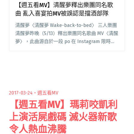
【週五看MV】清醒夢釋出樂團同名歌
曲 亂入喜宴拍MV被誤認是擋酒部隊
清醒夢〈清醒夢 Wake-back-to-bed〉 三人樂團
清醒夢昨晚（5/13）釋出樂團同名歌曲 MV〈清醒
夢〉，此曲源自於一段 po 在 Instagram 限時動
態的簡單吉他樂句，中途加進樂器一度以為會變
成演奏曲，最後寫了像短詩的歌詞閱讀全文
"【週五看MV】清醒夢釋出樂團同名歌曲 亂入喜
宴拍MV被誤認是擋酒部隊"
2017-03-24・
週五看MV
【週五看MV】瑪莉咬凱利
上演活屍戲碼 滅火器新歌
令人熱血沸騰