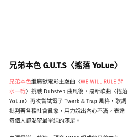
兄弟本色 G.U.T.S〈搖落 YoLue〉
兄弟本色
繼魔獸電影主題曲〈
WE WILL RULE 背
水一戰
〉挑戰 Dubstep 曲風後，最新歌曲〈搖落
YoLue〉再次嘗試電子 Twerk & Trap 風格，歌詞
批判著各種社會亂象，用力說出內心不滿，表達
每個人都渴望最單純的滿足。