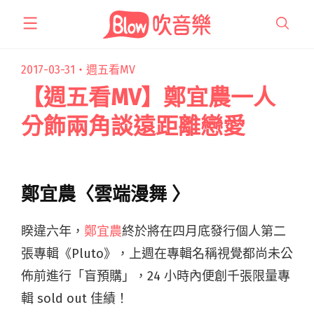
跳
至
主
要
2017-03-31・
週五看MV
內
【週五看MV】鄭宜農一人
容
分飾兩角談遠距離戀愛
鄭宜農〈雲端漫舞 〉
睽違六年，
鄭宜農
終於將在四月底發行個人第二
張專輯《Pluto》，上週在專輯名稱視覺都尚未公
佈前進行「盲預購」，24 小時內便創千張限量專
輯 sold out 佳績！