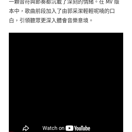
一顆音符與節奏都沉載了深刻的情緒。在 MV 版
本中，歌曲前段加入了由郭采潔輕輕呢喃的口
白，引領聽眾更深入體會音樂意境。