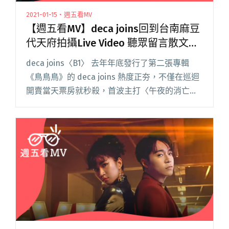
2021-01-15・週五看MV
【週五看MV】deca joins回到台南麻豆
代天府拍攝Live Video 聽眾留言散文大
賽再度開跑
deca joins〈B1〉 去年年底發行了第二張專輯
《鳥鳥鳥》的 deca joins 熱度正夯，不僅在巡迴
開賣當天票房就秒殺，首波主打〈午夜的消亡〉
MV 也已突破 20 萬觀看次數！昨日（1/14）釋出
的 Live Video〈B1〉再閱讀全文 "【週五看MV】
deca joins回到台南麻豆代天府拍攝Live Video 聽
眾留言散文大賽再度開跑"