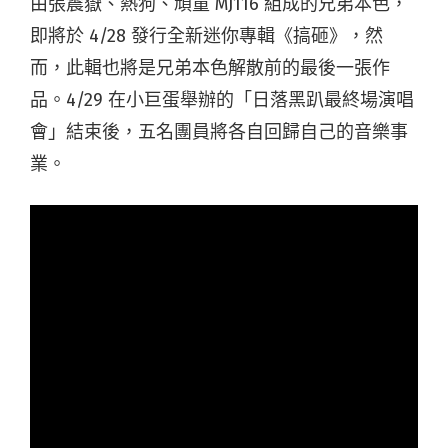
由張震嶽、熱狗、頑童 MJ116 組成的兄弟本色，
即將於 4/28 發行全新迷你專輯《搞砸》，然
而，此輯也將是兄弟本色解散前的最後一張作
品。4/29 在小巨蛋舉辦的「日落黑趴最終場演唱
會」結束後，五名團員將各自回歸自己的音樂事
業。