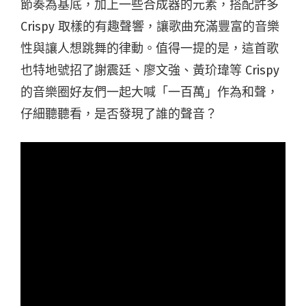
節奏為基底，加上一些合成器的元素，搭配許多
Crispy 取樣的有趣聲響，讓歌曲充滿豐富的音樂
性與讓人想跳舞的律動。值得一提的是，這首歌
也特地號招了謝震廷、廖文強、黃玠瑋等 Crispy
的音樂圈好友們一起大喊「一百萬」作為和聲，
仔細聽聽看，是否發現了誰的聲音？