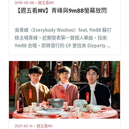
2018-06-08・週五看MV
【週五看MV】青峰與9m88螢幕放閃
吳青峰〈Everybody Woohoo〉feat. 9m88 蘇打
綠主唱青峰，近期發表第一首個人單曲，找來
9m88 合唱，即將發行的 EP 更找來 Dizparty 製
作 remix 版本。用樂壇「新人」之姿重回樂迷面
前，保有一貫創作風閱讀全文 "【週五看MV】青
峰與9m88螢幕放閃"
2021-05-14・週五看MV