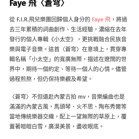
Faye 飛〈蒼穹〉
從 F.I.R.飛兒樂團回歸個人身分的
Faye 飛
，將過
去三年累積的詞曲創作、生活經驗，濃縮在去年
發行的個人專輯《小太空》，更挑戰融合民族音
樂與電子音樂。這首〈蒼穹〉在意境上，貫穿專
輯名稱「小太空」的寬廣無際，描述在遼闊的世
界中，期待一個約定、等待一個人的心情。儘管
過程煎熬，但仍保持樂觀及希望。
〈蒼穹〉不但遠赴內蒙古拍 mv，音樂編曲也是
滿滿的內蒙古風，馬頭琴、火不思、陶布秀爾等
當地傳統樂器交織，配上一望無際的草原上，覆
蓋著皚皚白雪，廣漠美景，盡收眼底。