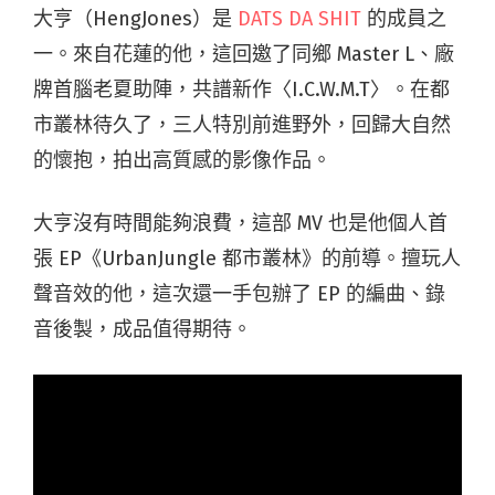
大亨（HengJones）是
DATS DA SHIT
的成員之
一。來自花蓮的他，這回邀了同鄉 Master L、廠
牌首腦老夏助陣，共譜新作〈I.C.W.M.T〉。在都
市叢林待久了，三人特別前進野外，回歸大自然
的懷抱，拍出高質感的影像作品。
大亨沒有時間能夠浪費，這部 MV 也是他個人首
張 EP《UrbanJungle 都市叢林》的前導。擅玩人
聲音效的他，這次還一手包辦了 EP 的編曲、錄
音後製，成品值得期待。