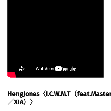
HengJones〈I.C.W.M.T（feat.Maste
／XIA）〉