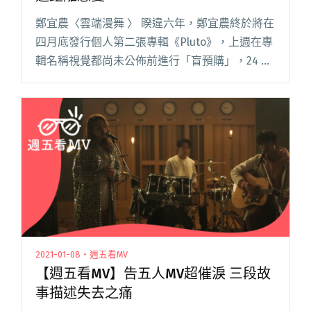
鄭宜農〈雲端漫舞 〉 睽違六年，鄭宜農終於將在
四月底發行個人第二張專輯《Pluto》，上週在專
輯名稱視覺都尚未公佈前進行「盲預購」，24 小
時內便創千張限量專輯 sold out 佳績！ 以對應首
張專輯《海王星》的冥王星為名，此輯是鄭宜農
首閱讀全文 "【週五看MV】鄭宜農一人分飾兩角
談遠距離戀愛"
2021-01-08・週五看MV
【週五看MV】告五人MV超催淚 三段故
事描述失去之痛