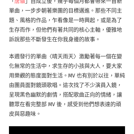
「
唐貓
」自成立後，幾乎每個月都會帶來一首新
單曲，一步步朝著樂團的目標邁進。那些不同主
題、風格的作品，乍看像是一時興起，或是為了
生存而作，但他們有著共同的核心主軸，優雅地
訴說那些不斷發生在你我身邊的故事。
本週發行的單曲〈晴天雨天〉激勵著每一個在變
化無常的生活中，求生存的小孩與大人，要大家
用樂觀的態度面對生活。MV 也有別於以往，單純
由團員面對鏡頭歌唱。這次找了不少演員入鏡，
呈現黑色幽默的劇情，搭配歌曲正向的情緒，讓
聽眾在看完整部 MV 後，感受到他們想表達的頑
皮與惡趣味。