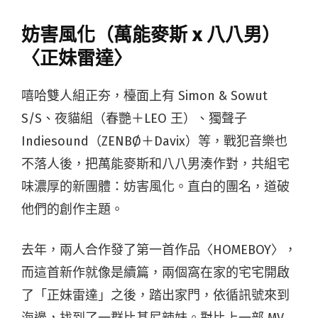
妨害風化（萬能麥斯 x 八八男）
〈正妹雷達〉
嘻哈雙人組正夯，檯面上有 Simon & Sowut
S/S、夜貓組（春艷＋LEO 王）、獨聲子
Indiesound（ZENBØ＋Davix）等，戰犯音樂也
不落人後，把萬能麥斯和八八男湊作對，共組宅
味濃厚的新團體：妨害風化。直白的團名，道破
他們的創作主題。
去年，兩人合作發了第一首作品〈HOMEBOY〉，
而這首新作就像是續篇，兩個窩在家的宅宅開啟
了「正妹雷達」之後，踏出家門，依循訊號來到