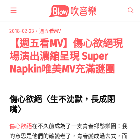
跳
至
主
要
2018-02-23・
週五看MV
內
【週五看MV】傷心欲絕現
容
場演出濃縮呈現 Super
Napkin唯美MV充滿謎團
傷心欲絕〈生不沈默，長成閉
嘴〉
傷心欲絕
在不久前成為了一支青春鄉愁樂團：我
的意思是他們的確變老了，青春變成過去式，而