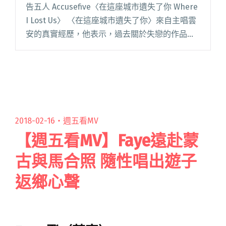
告五人 Accusefive〈在這座城市遺失了你 Where
I Lost Us〉 〈在這座城市遺失了你〉來自主唱雲
安的真實經歷，他表示，過去關於失戀的作品大
多是聆聽朋友的故事或想像的虛構劇情，但這首
歌是第一次寫自己的情傷，正式錄音版也保留閱
讀全文 "【週五看MV】告五人MV超催淚 三段故
事描述失去之痛"
2018-02-16・
週五看MV
【週五看MV】Faye遠赴蒙
古與馬合照 隨性唱出遊子
返鄉心聲