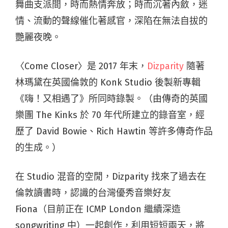
舞曲支派間，時而熱情奔放；時而沉著內斂，迷
情、流動的聲線催化著感官，深陷在無法自拔的
艷麗夜晚。
〈Come Closer〉是 2017 年末，
Dizparity
隨著
林瑪黛在英國倫敦的 Konk Studio 後製新專輯
《嗨！又相遇了》所同時錄製。（由傳奇的英國
樂團 The Kinks 於 70 年代所建立的錄音室，經
歷了 David Bowie、Rich Hawtin 等許多傳奇作品
的生成。）
在 Studio 混音的空閒，Dizparity 找來了過去在
倫敦讀書時，認識的台灣優秀音樂好友
Fiona（目前正在 ICMP London 繼續深造
songwriting 中）一起創作，利用短短兩天，將