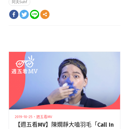
阿夫Suhf
2019-10-25・週五看MV
【週五看MV】陳嫺靜大嗑羽毛「Call In