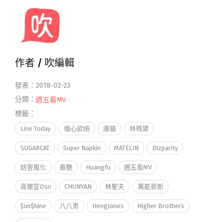
作者 /
吹編輯
發表：2018-02-23
分類：
週五看MV
標籤：
Line Today
傷心欲絕
唐貓
林瑪黛
SUGARCAT
Super Napkin
MATELIN
Dizparity
妨害風化
春艷
Huangfu
週五看MV
高爾宣Osn
CHUNYAN
林聖夫
萬能麥斯
$un$hine
八八男
HengJones
Higher Brothers