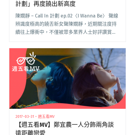
計劃」再度饒出新高度
陳嫺靜 – Call In 計劃 ep.02〈I Wanna Be〉 聲線
辨識度極高的饒舌新女聲陳嫺靜，近期關注度持
續往上爆衝中，不僅被眾多業界人士好評讚賞，
也相繼與不同音樂人合作，像是之前在鄭宜農
〈街仔路雨落袂停〉歌曲中摻一咖閱讀全文
"【週五看MV】陳嫺靜大嗑羽毛「Call In 計劃」
再度饒出新高度"
2017-03-31・週五看MV
【週五看MV】鄭宜農一人分飾兩角談
遠距離戀愛