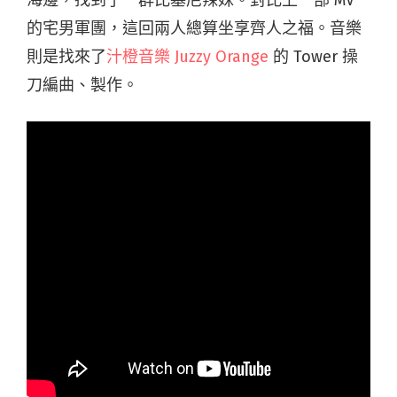
海邊，找到了一群比基尼辣妹。對比上一部 MV
的宅男軍團，這回兩人總算坐享齊人之福。音樂
則是找來了
汁橙音樂 Juzzy Orange
的 Tower 操
刀編曲、製作。