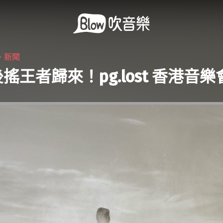
・
新聞
搖王者歸來！pg.lost 香港音樂