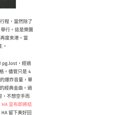
會行程，當然除了
da 舉行。這是樂團
4 年再度來港。當
主。
pg.lost，經過
格。儘管只是 4
礴的爆炸音量，單
熟能詳的經典金曲。過
迎，不想空手而
 HA 宣布即將結
HA 留下美好回