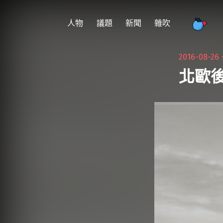
跳
至
人物
議題
新聞
雜吹
主
要
2016-08-26
內
北歐後
容