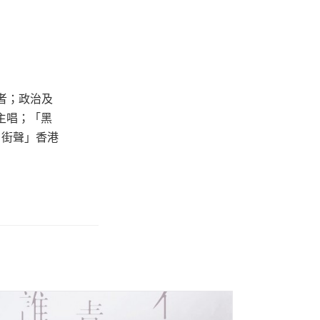
者；政治及
主唱；「黑
e 街聲」香港