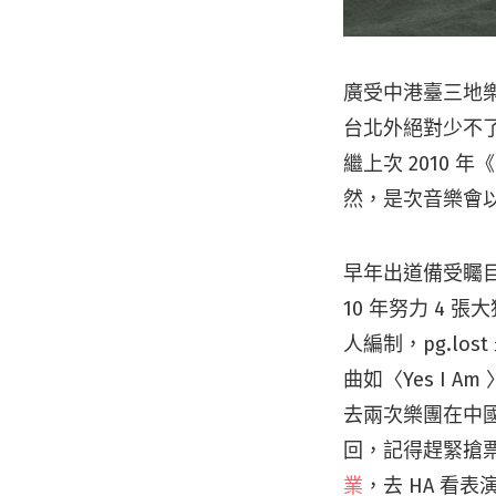
廣受中港臺三地樂
台北外絕對少不了香
繼上次 2010 年
然，是次音樂會以
早年出道備受矚目、被譽
10 年努力 4
人編制，pg.l
曲如〈Yes I A
去兩次樂團在中
回，記得趕緊搶票，
業
，去 HA 看