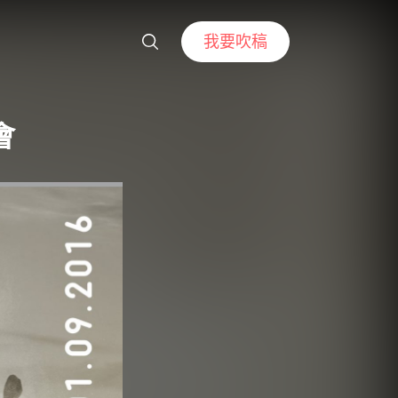
我要吹稿
會