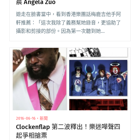
晨 Angela Zuo
遊走在臉書當中，看到香港樂團話梅鹿吉他手阿
軒推薦：「這次我除了義務幫她錄音，更協助了
攝影和剪接的部份。因為第一次聽到她
的 demo 時，覺得那已經是高水準和完整度很高
的作品。我就意識到，這首歌是不能夠被埋沒
的！」他所說的，就是這位名為 An閱讀全文 "集
通透明亮清新於一身的新鮮女孩 左藝晨 Angela
Zuo"
2016-06-16・新聞
Clockenflap 第二波釋出！樂迷嘩聲四
起爭相搶票