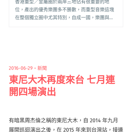
香港重型／金屬圈於兩岸三地佔有很重要的地
位，產出的優秀樂團多不勝數，而重型音樂這塊
在整個獨立圈中尤其特別，自成一國，樂團與樂
迷均忠心耿耿互相相挺，形成一股看似小眾實際
非常龐大影響力甚廣的團體。逆流 NiLiu 這組重
型新貴只有短短3-4年歷閱讀全文 "【樂評】香港
頂級粵語重型搖滾－逆流《續世 . 說》"
2016-06-29・
新聞
東尼大木再度來台 七月連
開四場演出
有暗黑周杰倫之稱的東尼大木，自 2014 年九月
展開巡迴演出之後，在 2015 年來到台灣站，接連