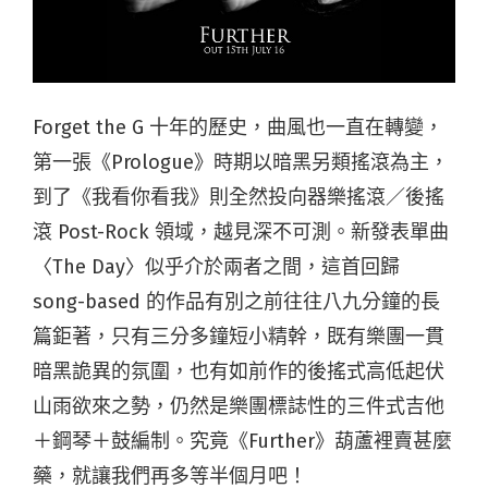
Forget the G 十年的歷史，曲風也一直在轉變，
第一張《Prologue》時期以暗黑另類搖滾為主，
到了《我看你看我》則全然投向器樂搖滾／後搖
滾 Post-Rock 領域，越見深不可測。新發表單曲
〈The Day〉似乎介於兩者之間，這首回歸
song-based 的作品有別之前往往八九分鐘的長
篇鉅著，只有三分多鐘短小精幹，既有樂團一貫
暗黑詭異的氛圍，也有如前作的後搖式高低起伏
山雨欲來之勢，仍然是樂團標誌性的三件式吉他
＋鋼琴＋鼓編制。究竟《Further》葫蘆裡賣甚麼
藥，就讓我們再多等半個月吧！