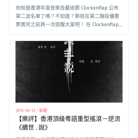
你知道香港年度音樂及藝術節 Clockenflap 公布
第二波名單了嗎？不知道？那就在第二階段優惠
票賣完之前再一次提醒大家吧！ 在 Clockenflap
釋出第一波名單（除了有 Sigur Ros、Foals、
Jose Gonazles、閱讀全文 "Clockenflap 第二波
釋出！樂迷嘩聲四起爭相搶票"
2015-06-12・新聞
【樂評】香港頂級粵語重型搖滾－逆流
《續世 . 說》