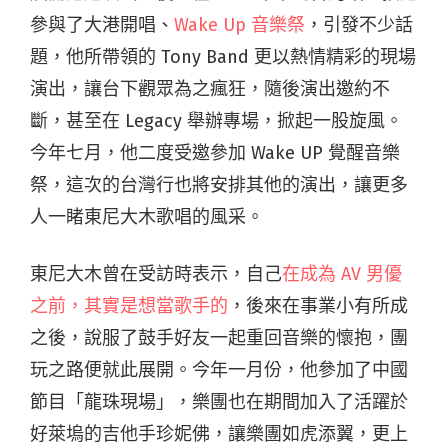
參與了大港開唱、
Wake Up 音樂祭
，引發不少話
題，他所帶領的 Tony Band 更以熱情精彩的現場
演出，讓台下觀眾為之瘋狂，隨後演出邀約不
斷，甚至在 Legacy 舉辦專場，掀起一股旋風。
今年七月，他二度受邀參加 Wake UP 覺醒音樂
祭，這次的台灣行也將安排其他的演出，讓更多
人一睹東尼大木歌唱的風采。
東尼大木曾在受訪時表示，自己
在成為 AV 男優
之前，其實是想當歌手的
，後來在事業小有所成
之後，說服了鼓手好友一起重回音樂的懷抱，團
玩之路便就此展開。今年一月份，他參加了中國
節目「龍珠現場」，樂團也在期間加入了活躍於
好萊塢的吉他手珍妮佛，讓樂團如虎添翼，更上