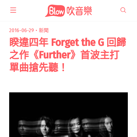
跳
至
主
要
2016-06-29・
新聞
內
睽違四年 Forget the G 回歸
容
之作《Further》首波主打
單曲搶先聽！