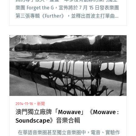
樂團 Forget the G，宣佈將於 7 月 15 日發表樂團
第三張專輯《Further》，並釋出首波主打單曲
〈The Day〉。 被譽為當代澳門最具代表性的獨
立樂團，Forget the G 閱讀全文 "睽違四年
Forget the G 回歸之作《Further》首波主打單曲
搶先聽！"
2014-11-16・新聞
澳門獨立廠牌「Mowave」《Mowave :
Soundscape》音樂合輯
在華語音樂圈甚至獨立音樂圈中，電音、實驗作