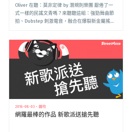
Oliver 在聽：莫非定律 by 潛規則樂團 厭倦了一
式一樣的民謠文青嗎？來聽聽這組：強勁舞曲節
拍、Dubstep 刺激電音，融合在爆裂新金屬搖滾
與饒舌主唱，素材南轅北轍整體卻渾圓天成。電
音搖滾不是新鮮事，但做得好的沒幾個，剛發表
新 EP閱讀全文 "達人聽歌：潛規則樂團〈莫非定
律〉素材南轅北轍整體卻渾圓天成"
2016-08-03・雜吹
網羅最棒的作品 新歌派送搶先聽