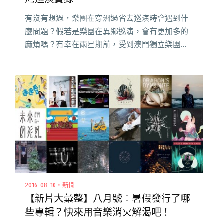
有沒有想過，樂團在穿洲過省去巡演時會遇到什
麼問題？假若是樂團在異鄉巡演，會有更加多的
麻煩嗎？有幸在兩星期前，受到澳門獨立樂團
「Forget The G」（下稱 FTG）邀請，隨團貼身
去跟隨他們新一次大碟《Further》台灣三站巡
演，由 1閱讀全文 "澳門獨立樂團 Forget The G
三天三地台灣巡演實錄"
2016-08-10・新聞
【新片大彙整】八月號：暑假發行了哪
些專輯？快來用音樂消火解渴吧！