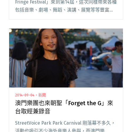
Fringe Festival」來到第14屆，這次同樣帶來各種
包括音樂、劇場、舞蹈、演講、展覽等等豐富節
目，當中焦點節目是法國藝術家 Olivier de
Sagazan 閱讀全文 "澳門城市藝穗節－Olivier de
Sagazan ＋ Forget the G「形態轉移
Transfiguration」"
2014-09-04・新聞
澳門樂團也來朝聖「Forget the G」來
台取經兼錄音
StreetVoice Park Park Carnival 剛落幕不多久，
活動也吸引不少海外音樂人參與，而澳門樂