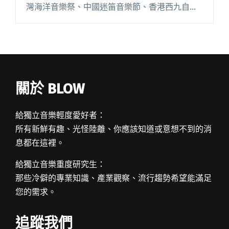
灣海洋音樂祭、中國迷笛音樂節、香港西九自由
野，無論是澳門以及中、港、台三地的大型音樂
節，總會看到他們的身影，仿佛他們背負著宣揚
澳門搖滾音閱讀全文 "樂手研究室：Forget the G
主唱吉他手Eric「具創意性及帶自已特色的聲音
遠比速度跟技巧有標誌性」"
關於 BLOW
給獨立音樂輕度愛好者：
所有新鮮有趣、光怪陸離、你應該知道或意想不到的消
息都在這裡。
給獨立音樂重度研究生：
那些冷僻的專業知識、產業觀察、流行趨勢希望能滿足
您的需求。
追蹤我們