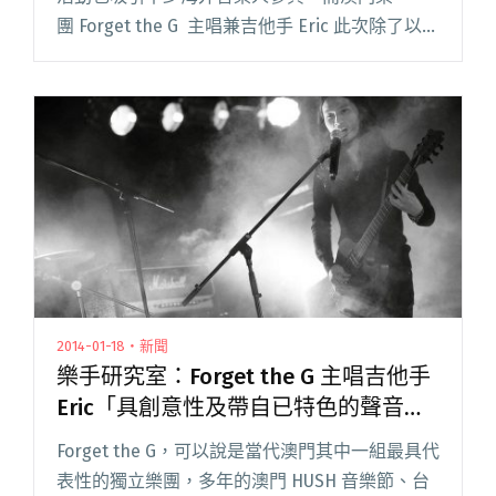
團 Forget the G 主唱兼吉他手 Eric 此次除了以樂
迷的身份觀賞外，更重要的是為了完成 Forget
the 閱讀全文 "澳門樂團也來朝聖「Forget the
G」來台取經兼錄音"
2014-01-18・新聞
樂手研究室：Forget the G 主唱吉他手
Eric「具創意性及帶自已特色的聲音遠
比速度跟技巧有標誌性」
Forget the G，可以說是當代澳門其中一組最具代
表性的獨立樂團，多年的澳門 HUSH 音樂節、台