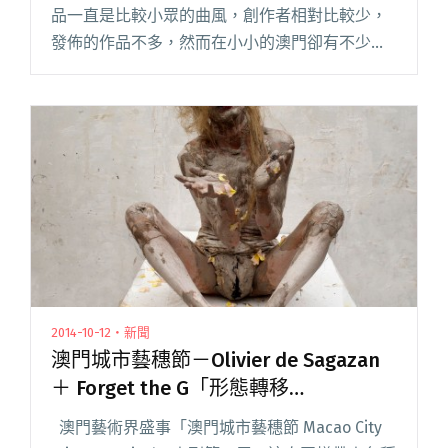
品一直是比較小眾的曲風，創作者相對比較少，
發佈的作品不多，然而在小小的澳門卻有不少音
樂人從事該領域。活躍於澳門的澳門本地獨立廠
牌「Mowave」即將推出名為《Mowave : Soun閱
讀全文 "澳門獨立廠牌「Mowave」《Mowave :
Soundscape》音樂合輯"
2014-10-12・新聞
澳門城市藝穗節－Olivier de Sagazan
＋ Forget the G「形態轉移
Transfiguration」
澳門藝術界盛事「澳門城市藝穗節 Macao City