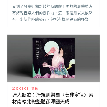
又到了分享近期新片的時間啦！炎熱的夏季並沒
有烤乾音樂人們的創作力，這一兩個月以來依然
有不少新作陸續發行，包括有機民謠系的多樂
園、金音得主槍擊潑辣、場場完售的台灣超人氣
樂團 Hello Nico、長期關注動保議題的林瑪黛…R
閱讀全文 "【新片大彙整】八月號：暑假發行了
哪些專輯？快來用音樂消火解渴吧！"
2016-08-08・議題
達人聽歌：潛規則樂團〈莫非定律〉素
材南轅北轍整體卻渾圓天成