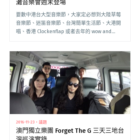
灘音樂會週末登場
要數中港台大型音樂節，大家定必想到大陸草莓
音樂節、迷笛音樂節、台灣簡單生活節、大港開
唱、香港 Clockenflap 或者去年的 wow and
flutter 本地薑音樂節，但小小的澳門其實也要一
個知名的大型音樂節活動，說的正是已經舉辦十
閱讀全文 "澳門年度音樂盛事 HUSH Full Music 沙
灘音樂會週末登場"
2016-11-23・議題
澳門獨立樂團 Forget The G 三天三地台
灣巡演實錄