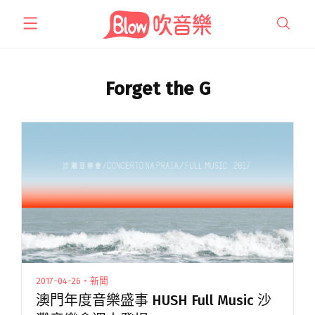
跳
至
主
要
內
Forget the G
容
2017-04-26・新聞
澳門年度音樂盛事 HUSH Full Music 沙