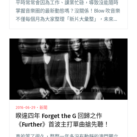
平時常常會因為工作、課業忙碌，導致沒能隨時
掌握音樂圈的最新動態嗎？沒關係！Blow 吹音樂
不僅每個月為大家整理「新片大彙整」，未來還
將推出「新歌派送搶先聽」歌單，一次網羅最新
發行的熱門歌曲，讓你不管走到哪兒，都能欣賞
到最棒的新歌！話不多說，閱讀全文 "網羅最棒
的作品 新歌派送搶先聽"
2016-06-29・新聞
睽違四年 Forget the G 回歸之作
《Further》首波主打單曲搶先聽！
真的等了很久，整整一年多沒有動靜的澳門獨立