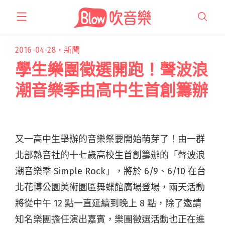
跳
至
主
要
2016-04-28・
新聞
內
學生樂團徵選開跑！聲波浪
容
潮音樂季由高中生首創籌辦
又一高中生舉辦的音樂祭要開始萌芽了！由一群
北部熱音社的十七歲高校生首創籌辦的「聲波浪
潮音樂季 Simple Rock」，將於 6/9、6/10 在台
北花博公園美術園區舞蝶館廣場登場，兩天活動
將從中午 12 點一直延續到晚上 8 點，除了邀請
知名樂團擔任演出嘉賓，樂團徵選活動也正在進