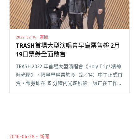
2022-02-14・新聞
TRASH首場大型演唱會早鳥票售罄 2月
19日票券全面啟售
TRASH 2022 年首場大型演唱會《Holy Trip! 精神
時光屋》，限量早鳥票於今（2／14）中午正式首
賣，票券即在 15 分鐘內光速秒殺，讓正在工作中
的團員們又驚又喜！而 TRASH《Holy Trip! 精神
時光屋》台北演唱會將閱讀全文 "TRASH首場大
型演唱會早鳥票售罄 2月19日票券全面啟售"
2016-04-28・
新聞