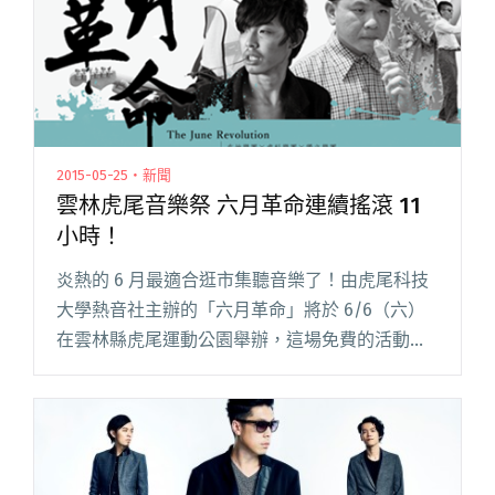
2015-05-25・新聞
雲林虎尾音樂祭 六月革命連續搖滾 11
小時！
炎熱的 6 月最適合逛市集聽音樂了！由虎尾科技
大學熱音社主辦的「六月革命」將於 6/6（六）
在雲林縣虎尾運動公園舉辦，這場免費的活動除
了學校樂團演出，也邀請到極限搖滾中的霸主
「粉紅噪音」、台中EMO代表「OBSESS」、金音
獎最佳搖滾專輯獎閱讀全文 "雲林虎尾音樂祭 六
月革命連續搖滾 11 小時！"