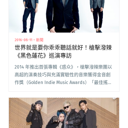
2016-08-11・新聞
世界就是要你乖乖聽話就好！槍擊潑辣
《黑色蓮花》巡演專訪
2014 年推出首張專輯《惑众》，槍擊潑辣樂團以
高超的演奏技巧與充滿實驗性的音樂獲得金音創
作獎（Golden Indie Music Awards）「最佳搖滾
專輯獎」及「最佳樂手獎」的肯定。睽違兩年，
樂團推出新專輯《黑色蓮花》，8/13 即閱讀全文
"世界就是要你乖乖聽話就好！槍擊潑辣《黑色蓮
花》巡演專訪"