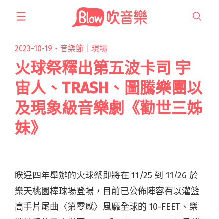
跳
至
主
要
2023-10-19・
音樂節｜現場
內
火球祭釋出第五波卡司 宇
容
宙人、TRASH、圖騰樂團以
及現象級音樂劇《勸世三姊
妹》
睽違四年舉辦的火球祭即將在 11/25 到 11/26 於
樂天桃園棒球場登場，目前已公佈陣容有以灌籃
高手片尾曲〈第零感〉風靡全球的 10-FEET、樂