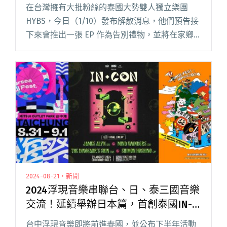
在台灣擁有大批粉絲的泰國大勢雙人獨立樂團
HYBS，今日（1/10）發布解散消息，他們預告接
下來會推出一張 EP 作為告別禮物，並將在家鄉
曼谷舉辦最後的演出。HYBS 在告別文中寫道：
「我們想感謝每一位粉絲，感謝你們對我們歌
曲、演出和樂團所閱讀全文 "「我們取得了比夢
想中更多的成就。」泰國雙人獨立樂團HYBS發布
解散消息"
2024-08-21・新聞
2024浮現音樂串聯台、日、泰三國音樂
交流！延續舉辦日本篇，首創泰國IN-
CON EP.1與台中濱海音樂祭
台中浮現音樂即將前進泰國，並公布下半年活動