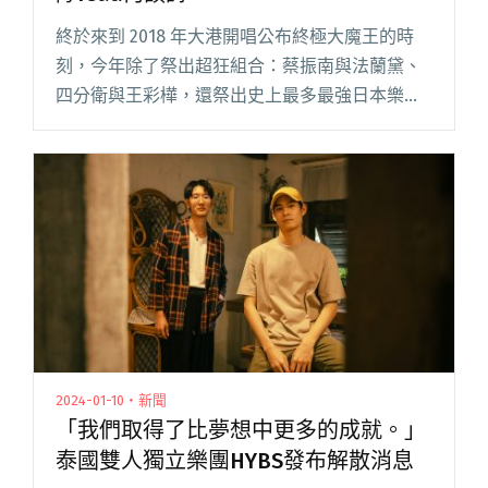
終於來到 2018 年大港開唱公布終極大魔王的時
刻，今年除了祭出超狂組合：蔡振南與法蘭黛、
四分衛與王彩樺，還祭出史上最多最強日本樂團
陣容：PETROLZ、ACIDMAN、三寶大師等；第十
屆大港開唱大魔王回歸台灣本地，由音樂老頑童
陳昇＆新寶島閱讀全文 "2018大港開唱壓軸殺手
鐧 新寶島康樂隊feat.何韻詩"
2024-01-10・新聞
「我們取得了比夢想中更多的成就。」
泰國雙人獨立樂團HYBS發布解散消息