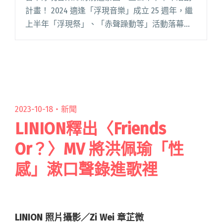
計畫！ 2024 適逢「浮現音樂」成立 25 週年，繼
上半年「浮現祭」、「赤聲躁動等」活動落幕
後，團隊隨即展開新的計畫，將視野放向國際，
陸續帶起台灣、日本、泰國之間的音樂火花，預
告下半年舉辦泰國「I閱讀全文 "2024浮現音樂串
聯台、日、泰三國音樂交流！延續舉辦日本篇，
首創泰國IN-CON EP.1與台中濱海音樂祭"
2023-10-18・
新聞
LINION釋出〈Friends
Or？〉MV 將洪佩瑜「性
感」漱口聲錄進歌裡
LINION 照片攝影／Zi Wei 章芷微