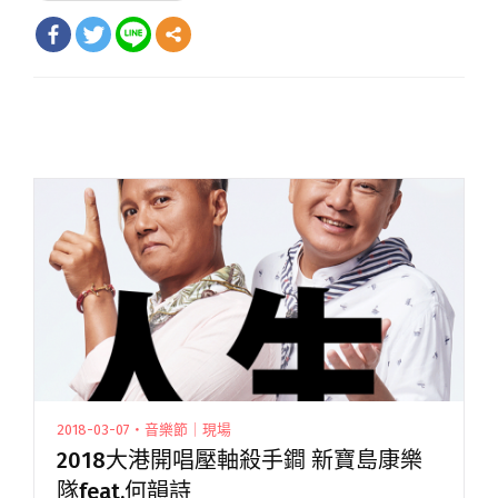
2018-03-07・音樂節｜現場
2018大港開唱壓軸殺手鐧 新寶島康樂
隊feat.何韻詩