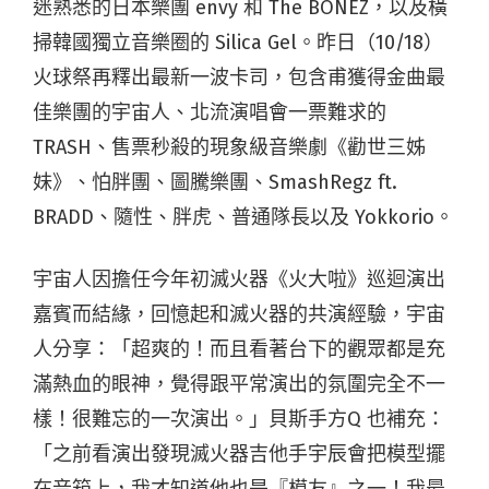
迷熟悉的日本樂團 envy 和 The BONEZ，以及橫
掃韓國獨立音樂圈的 Silica Gel。昨日（10/18）
火球祭再釋出最新一波卡司，包含甫獲得金曲最
佳樂團的宇宙人、北流演唱會一票難求的
TRASH、售票秒殺的現象級音樂劇《勸世三姊
妹》、怕胖團、圖騰樂團、SmashRegz ft.
BRADD、隨性、胖虎、普通隊長以及 Yokkorio。
宇宙人因擔任今年初滅火器《火大啦》巡迴演出
嘉賓而結緣，回憶起和滅火器的共演經驗，宇宙
人分享：「超爽的！而且看著台下的觀眾都是充
滿熱血的眼神，覺得跟平常演出的氛圍完全不一
樣！很難忘的一次演出。」貝斯手方Q 也補充：
「之前看演出發現滅火器吉他手宇辰會把模型擺