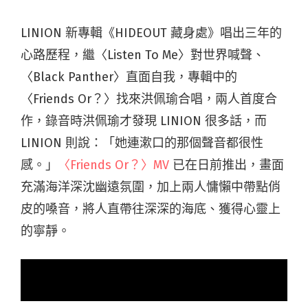
LINION 新專輯《
HIDEOUT
藏身處》唱出三年的
心路歷程，繼
〈
Listen To Me
〉對世界喊聲、
〈
Black Panther
〉直面自我，專輯中的
〈
Friends Or
？〉找來洪佩瑜合唱，兩人首度合
作，錄音時洪佩瑜才發現
LINION
很多話，而
LINION
則說：「她連漱口的那個聲音都很性
感。」
〈
Friends Or
？〉
MV
已在日前推出，畫面
充滿海洋深沈幽遠氛圍，加上兩人
慵懶中帶點俏
皮的嗓音，將人直帶往深深的海底、獲得心靈上
的寧靜。