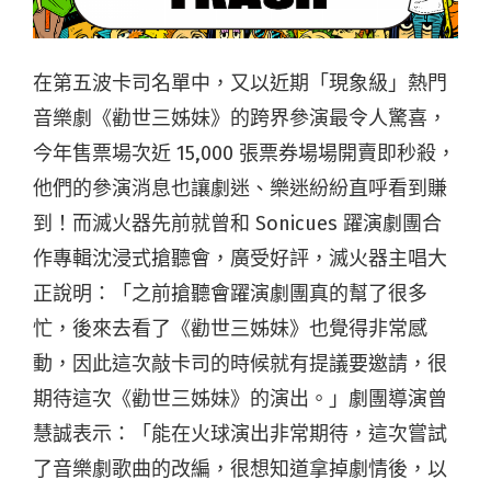
在第五波卡司名單中，又以近期「現象級」熱門
音樂劇《勸世三姊妹》的跨界參演最令人驚喜，
今年售票場次近 15,000 張票券場場開賣即秒殺，
他們的參演消息也讓劇迷、樂迷紛紛直呼看到賺
到！而滅火器先前就曾和 Sonicues 躍演劇團合
作專輯沈浸式搶聽會，廣受好評，滅火器主唱大
正說明：「之前搶聽會躍演劇團真的幫了很多
忙，後來去看了《勸世三姊妹》也覺得非常感
動，因此這次敲卡司的時候就有提議要邀請，很
期待這次《勸世三姊妹》的演出。」劇團導演曾
慧誠表示：「能在火球演出非常期待，
這次嘗試
了音樂劇歌曲的改編，很想知道拿掉劇情後，以