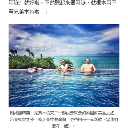
阿嶽』就好啦，不然聽起來很阿嶽，就根本用不
著兄弟本色啦！」
剛成團時期，兄弟本色來了一趟說走就走的泰國蘇美島之旅，
培養默契之外，修身養性做瑜伽，更帶回來一首新歌〈當我們
混在一起〉。