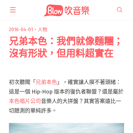
跳
至
主
要
2016-04-01・
人物
內
兄弟本色：我們就像麵糰；
容
沒有形狀，但用料超實在
初次聽聞「
兄弟本色
」，確實讓人摸不著頭緒：
這是一個 Hip-Hop 版本的復仇者聯盟？還是屬於
本色唱片公司
音樂人的大拼盤？其實答案遠比一
切臆測的單純許多。