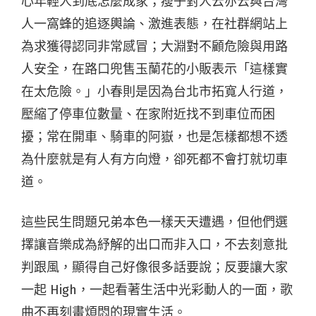
心年輕人到底怎麼成家；瘦子對人云亦云與台灣
人一窩蜂的追逐輿論、激進表態，在社群網站上
為求獲得認同非常感冒；大淵對不顧危險與用路
人安全，在路口兜售玉蘭花的小販表示「這樣實
在太危險。」小春則是因為台北市拓寬人行道，
壓縮了停車位數量、在家附近找不到車位而困
擾；常在開車、騎車的阿嶽，也是怎樣都想不透
為什麼就是有人有方向燈，卻死都不會打就切車
道。
這些民生問題兄弟本色一樣天天遭遇，但他們選
擇讓音樂成為紓解的出口而非入口，不去刻意批
判跟風，顯得自己好像很多話要說；反要讓大家
一起 High，一起看著生活中光彩動人的一面，歌
曲不再刻畫煩悶的現實生活。