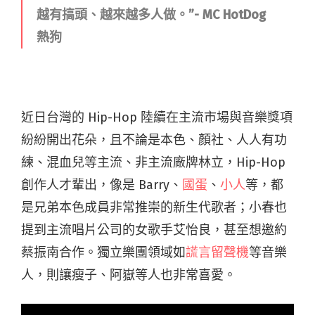
越有搞頭、越來越多人做。”- MC HotDog
熱狗
近日台灣的 Hip-Hop 陸續在主流市場與音樂獎項
紛紛開出花朵，且不論是本色、顏社、人人有功
練、混血兒等主流、非主流廠牌林立，Hip-Hop
創作人才輩出，像是 Barry、
國蛋
、
小人
等，都
是兄弟本色成員非常推崇的新生代歌者；小春也
提到主流唱片公司的女歌手艾怡良，甚至想邀約
蔡振南合作。獨立樂團領域如
謊言留聲機
等音樂
人，則讓瘦子、阿嶽等人也非常喜愛。