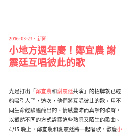
人浩浩蕩蕩組成了「喔！大樂團 Oldaband」，
在卸下職業樂手身份後，回閱讀全文 "比The
eXtensions還超展開！資深音樂人合作限定
「喔！大樂團」三度開唱"
2016-03-23・
新聞
小地方週年慶！鄭宜農 謝
震廷互唱彼此的歌
光是打出「
鄭宜農
和
謝震廷
共演」的招牌就已經
夠吸引人了，這次，他們將互唱彼此的歌，用不
同生命經驗醞釀出的、情感豐沛而真摯的歌聲，
以截然不同的方式詮釋這些熟悉又陌生的歌曲。
4/15 晚上，鄭宜農和謝震廷將一起唱歌，歡慶
小