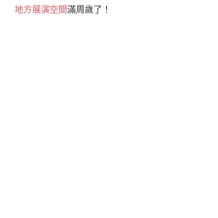
地方展演空間
滿周歲了！
創作才女鄭宜農除了寫歌與自彈自唱，同時也是
猛虎巧克力
主唱、
小福氣
吉他手（當然也有唱
歌）、演員、編劇、導演……，身兼多職（應該說