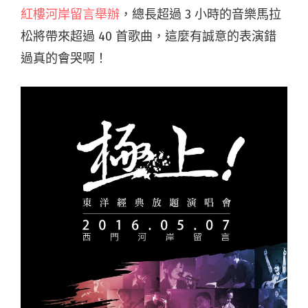
紅樓河岸留言舉辦
，總長超過 3 小時的音樂馬拉
松將帶來超過 40 首歌曲，這麼有誠意的表演錯
過真的會哭啊！