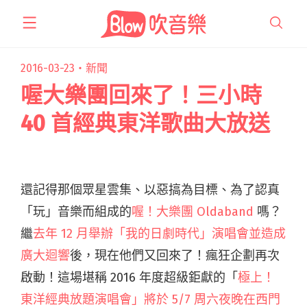
跳
至
主
要
2016-03-23・
新聞
內
喔大樂團回來了！三小時
容
40 首經典東洋歌曲大放送
還記得那個眾星雲集、以惡搞為目標、為了認真
「玩」音樂而組成的
喔！大樂團 Oldaband
嗎？
繼
去年 12 月舉辦「我的日劇時代」演唱會並造成
廣大迴響
後，現在他們又回來了！瘋狂企劃再次
啟動！這場堪稱 2016 年度超級鉅獻的「
極上！
東洋經典放題演唱會」將於 5/7 周六夜晚在西門