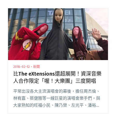
2018-02-12・新聞
比The eXtensions還超展開！資深音樂
人合作限定「喔！大樂團」三度開唱
平常出沒各大主流演唱會的幕後，擔任周杰倫、
林宥嘉、蔡健雅等一線巨星的演唱會樂手們，與
大家熟知的旺福小民、陳乃榮、左光平、潘裕
文、卓義峯、劉涵、李雅微等實力派歌手，一群