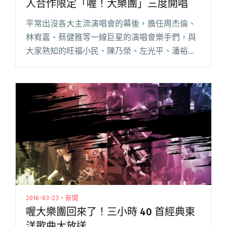
人合作限定「喔！大樂團」三度開唱
平常出沒各大主流演唱會的幕後，擔任周杰倫、
林宥嘉、蔡健雅等一線巨星的演唱會樂手們，與
大家熟知的旺福小民、陳乃榮、左光平、潘裕
文、卓義峯、劉涵、李雅微等實力派歌手，一群
人浩浩蕩蕩組成了「喔！大樂團 Oldaband」，
在卸下職業樂手身份後，回閱讀全文 "比The
eXtensions還超展開！資深音樂人合作限定
「喔！大樂團」三度開唱"
2016-03-23・新聞
喔大樂團回來了！三小時 40 首經典東
洋歌曲大放送