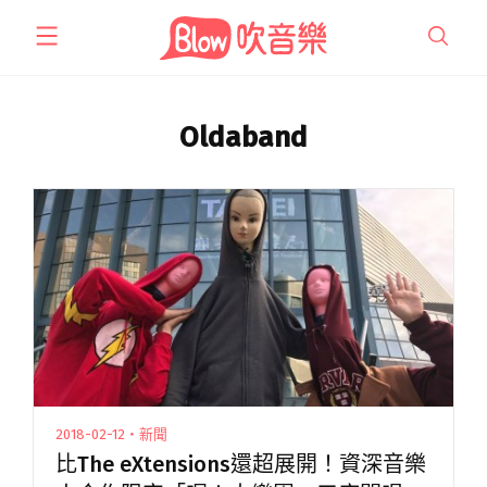
跳
至
主
要
內
Oldaband
容
2018-02-12・新聞
比The eXtensions還超展開！資深音樂