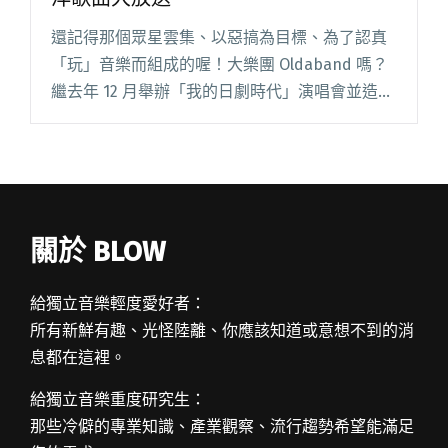
還記得那個眾星雲集、以惡搞為目標、為了認真
「玩」音樂而組成的喔！大樂團 Oldaband 嗎？
繼去年 12 月舉辦「我的日劇時代」演唱會並造成
廣大迴響後，現在他們又回來了！瘋狂企劃再次
啟動！這場堪稱 2016 年度超級鉅獻的「極上！東
洋經典閱讀全文 "喔大樂團回來了！三小時 40 首
經典東洋歌曲大放送"
關於 BLOW
給獨立音樂輕度愛好者：
所有新鮮有趣、光怪陸離、你應該知道或意想不到的消
息都在這裡。
給獨立音樂重度研究生：
那些冷僻的專業知識、產業觀察、流行趨勢希望能滿足