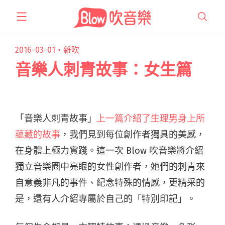
跳
至
主
要
2016-03-01・
雜吹
內
音樂人刺青故事：女生篇
容
「音樂人刺青故事」
上一篇介紹了生理男身上所
蘊藏的故事
，我們見到每位創作者獨具的美感，
在身體上極力實踐。這一次 Blow 吹音樂將介紹
獨立音樂圈中亮眼的女性創作者，她們的刺青來
自意義非凡的事件、紀念特殊的情感，更精采的
是，還有人介紹專屬於自己的「特別印記」。