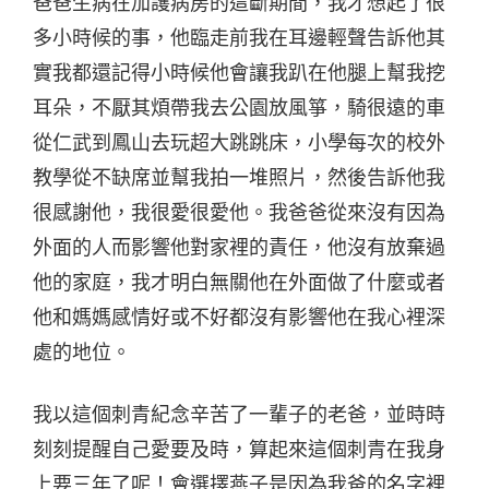
爸爸生病在加護病房的這斷期間，我才想起了很
多小時候的事，他臨走前我在耳邊輕聲告訴他其
實我都還記得小時候他會讓我趴在他腿上幫我挖
耳朵，不厭其煩帶我去公園放風箏，騎很遠的車
從仁武到鳳山去玩超大跳跳床，小學每次的校外
教學從不缺席並幫我拍一堆照片，然後告訴他我
很感謝他，我很愛很愛他。我爸爸從來沒有因為
外面的人而影響他對家裡的責任，他沒有放棄過
他的家庭，我才明白無關他在外面做了什麼或者
他和媽媽感情好或不好都沒有影響他在我心裡深
處的地位。
我以這個刺青紀念辛苦了一輩子的老爸，並時時
刻刻提醒自己愛要及時，算起來這個刺青在我身
上要三年了呢！會選擇燕子是因為我爸的名字裡