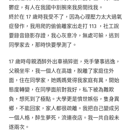
鬱症，有人在我國中割腕來我房間找我。
終於在 17 歲時我受不了，因為心理壓力太大過氧
症發作，我用爬的偷偷離家出走打 113 ，社工說
要錄音錄影存證，我心灰意冷，無處可躲，逃到
同學家去，那時快要學測了。
17 歲時母親酒醉外出車禍猝逝，兇手肇事逃逸，
父親坐牢，我一個人在高雄，脫離了家庭住外
面，住在同學家，她媽媽覺得我家庭有異，開始
態度轉變，在同學面前對我好，私下被為難欺
負，想死到了極點。大學更是憤世嫉俗，隻身異
鄉，不能回家，家人都很疏離。我把自己變成另
一個人格，醉生夢死，流連夜店。我一共自殺未
遂兩次。