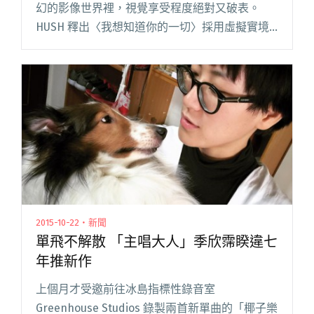
幻的影像世界裡，視覺享受程度絕對又破表。
HUSH 釋出〈我想知道你的一切〉採用虛擬實境
科技拍攝；椰子自導自演自剪‬的〈擦去〉大玩拼
貼重組藝術；女孩與機器人〈Seek and Hide〉
打造公路旅閱讀全文 "又美又狂又奇幻 HUSH、椰
子、女孩與機器人 MV 釋出"
2015-10-22・新聞
單飛不解散 「主唱大人」季欣霈睽違七
年推新作
上個月才受邀前往冰島指標性錄音室
Greenhouse Studios 錄製兩首新單曲的「椰子樂