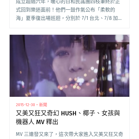
成立超過六年，暖心的日和民謠團四枝筆終於正
式回到樂迷面前！他們一鼓作氣公布「柔軟的
海」夏季復出場巡迴，分別於 7/1 台北、7/8 加古
川、7/9 京都、7/12 神戶台日巡迴，溫柔優雅地
宣告正式回歸！ 維持了好一陣子久久與樂迷相見
的四枝筆閱讀全文 "四枝筆復出即完售！放逐悲
傷「柔軟的海」台日巡迴展開"
2015-12-30・新聞
又美又狂又奇幻 HUSH、椰子、女孩與
機器人 MV 釋出
MV 三連發又來了，這次帶大家進入又美又狂又奇