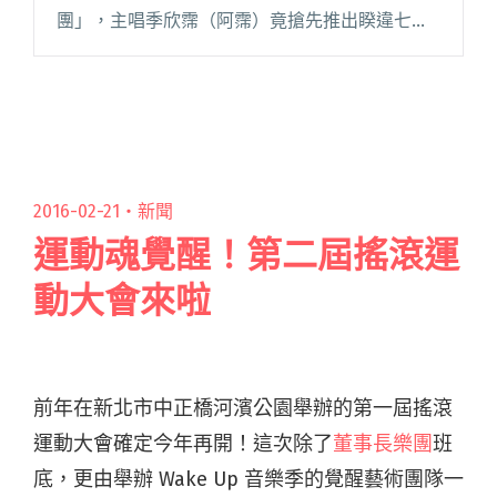
團」，主唱季欣霈（阿霈）竟搶先推出睽違七年
的個人作品《微香蟲》。EP 共收錄 3 首歌曲，以
「念舊」為創作靈感，譜出帶點老舊氣味的旋
律，經由她充閱讀全文 "單飛不解散 「主唱大
人」季欣霈睽違七年推新作"
2016-02-21・
新聞
運動魂覺醒！第二屆搖滾運
動大會來啦
前年在新北市中正橋河濱公園舉辦的第一屆搖滾
運動大會確定今年再開！這次除了
董事長樂團
班
底，更由舉辦 Wake Up 音樂季的覺醒藝術團隊一