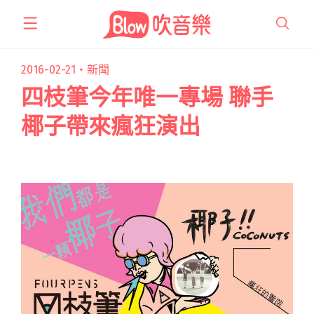
跳
至
主
要
2016-02-21・
新聞
內
四枝筆今年唯一專場 聯手
容
椰子帶來瘋狂演出