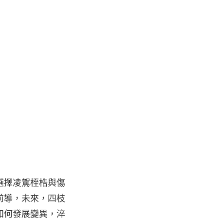
選擇凌駕桎梏與傷
前導，未來，四枝
如何發展變異，淬