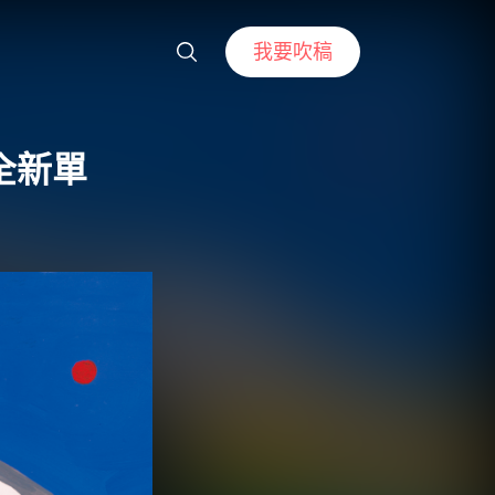
我要吹稿
全新單