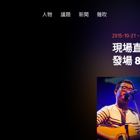
跳
至
人物
議題
新聞
雜吹
主
要
2015-10-21
內
現場直擊
容
發場 8 