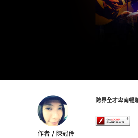
跨界全才卑南暢
作者 /
陳冠伶