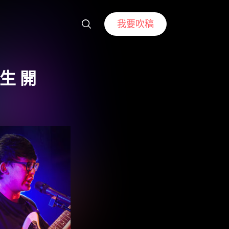
我要吹稿
誕生 開