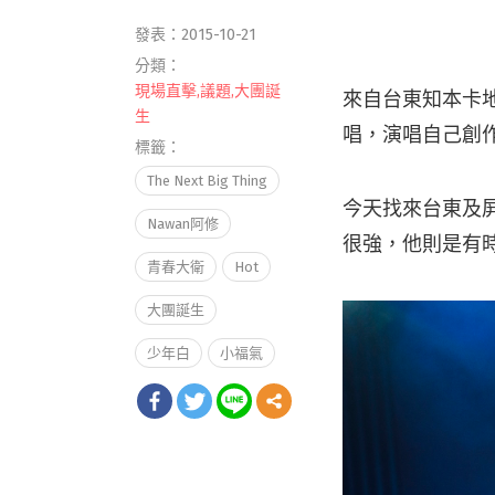
發表：2015-10-21
分類：
現場直擊
,
議題
,
大團誕
來自台東知本卡地布
生
唱，演唱自己創
標籤：
The Next Big Thing
今天找來台東及
Nawan阿修
很強，他則是有
青春大衛
Hot
大團誕生
少年白
小福氣