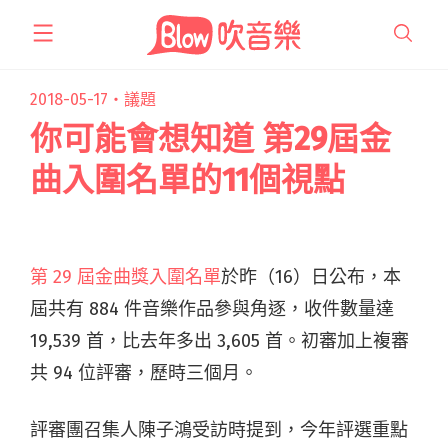
跳
至
主
要
2018-05-17・
議題
內
你可能會想知道 第29屆金
容
曲入圍名單的11個視點
第 29 屆金曲獎入圍名單
於昨（16）日公布，本
屆共有 884 件音樂作品參與角逐，收件數量達
19,539 首，比去年多出 3,605 首。初審加上複審
共 94 位評審，歷時三個月。
評審團召集人陳子鴻受訪時提到，今年評選重點