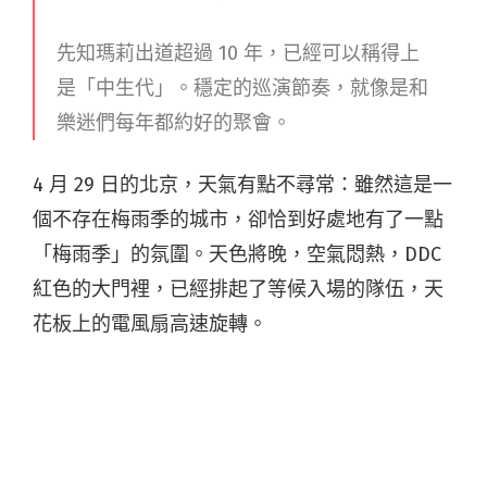
先知瑪莉出道超過 10 年，已經可以稱得上
是「中生代」。穩定的巡演節奏，就像是和
樂迷們每年都約好的聚會。
4 月 29 日的北京，天氣有點不尋常：雖然這是一
個不存在梅雨季的城市，卻恰到好處地有了一點
「梅雨季」的氛圍。天色將晚，空氣悶熱，DDC
紅色的大門裡，已經排起了等候入場的隊伍，天
花板上的電風扇高速旋轉。
北京是先知瑪莉連續四天行程的最後一站，開場
時間還沒到，DDC 的演出區域已經站滿觀眾，樂
隊不得不麻煩大家「讓一讓」才能上台。