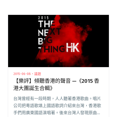
2015-06-08・議題
【樂評】傾聽香港的聲音 —《2015 香
港大團誕生合輯》
台灣曾經有一段時期，人人聽著香港歌曲。唱片
公司把粵語歌填上國語歌詞介紹來台灣，香港歌
手們用廣東國語演唱著。後來台灣人發現原曲的