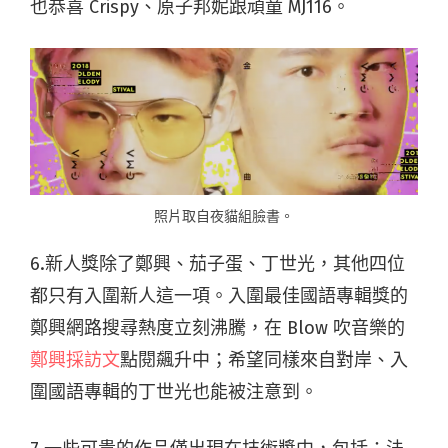
也恭喜 Crispy、原子邦妮跟頑童 MJ116。
照片取自夜貓組臉書。
6.新人獎除了鄭興、茄子蛋、丁世光，其他四位
都只有入圍新人這一項。入圍最佳國語專輯獎的
鄭興網路搜尋熱度立刻沸騰，在 Blow 吹音樂的
鄭興採訪文
點閱飆升中；希望同樣來自對岸、入
圍國語專輯的丁世光也能被注意到。