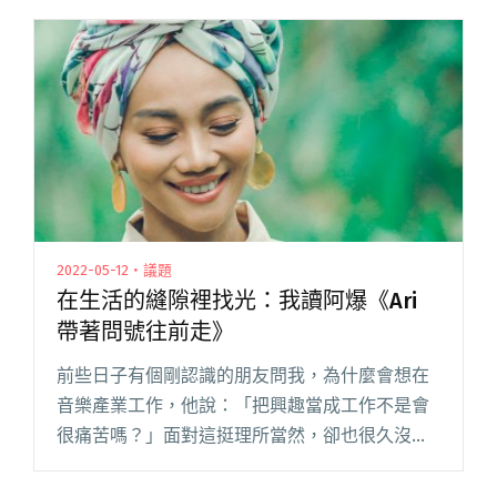
up Studio 形式推廣至世界各閱讀全文 "現場直
擊：Converse Rubber Tracks Live 橡膠製造現場
演出 @ Arkham 上海"
2022-05-12・議題
在生活的縫隙裡找光：我讀阿爆《Ari
帶著問號往前走》
前些日子有個剛認識的朋友問我，為什麼會想在
音樂產業工作，他說：「把興趣當成工作不是會
很痛苦嗎？」面對這挺理所當然，卻也很久沒有
想到的一題，我在千頭萬緒中擠出了另一個問
句：「可能會在音樂產業繼續待著的人，都有一