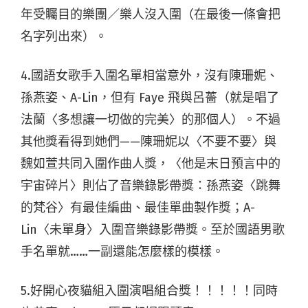
年受矚目的樂團／樂人沒入圍（在最後一條會把
名字列出來）。
4.國語女歌手入圍名單相當意外，沒有陳珊妮、
孫燕姿、A-Lin，但有 Faye 飛與呂薔（就是唱了
法蘭〈多想讓一切做的完美〉的那個人）。不過
其他獎看得到她們——陳珊妮以〈不要不要〉與
魏如萱共同入圍作曲人獎，〈他是末日預言中的
宇宙碎片〉則佔了音樂錄影帶獎：孫燕姿〈跳舞
的梵谷〉有最佳編曲、最佳單曲製作獎；A-
Lin〈未單身〉入圍音樂錄影帶獎。至於國語男歌
手名單就……一副還能怎麼樣的模樣。
5.好開心夜貓組入圍演唱組合獎！！！！！同時