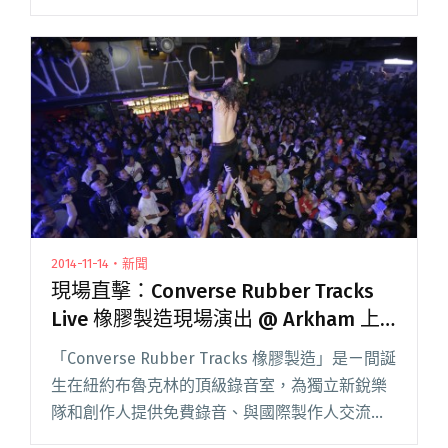
粵語歌詞比較順溜，編曲也較帶勁，於是開始聽
起粵語歌曲。如果去 KTV 時會唱上幾首香港歌
曲，而且是粵語版，在當時是閱讀全文 "【樂
評】傾聽香港的聲音 —《2015 香港大團誕生合
輯》"
2014-11-14・新聞
現場直擊：Converse Rubber Tracks
Live 橡膠製造現場演出 @ Arkham 上
海
「Converse Rubber Tracks 橡膠製造」是ㄧ間誕
生在紐約布魯克林的頂級錄音室，為獨立新銳樂
隊和創作人提供免費錄音、與國際製作人交流機
會。自 2011 年成立以來，透過期間限定的 Pop-