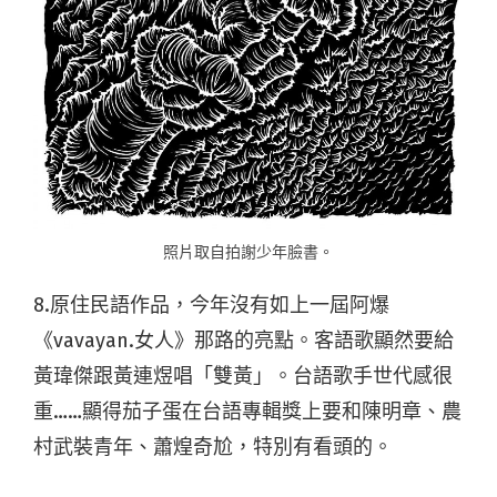
照片取自拍謝少年臉書。
8.原住民語作品，今年沒有如上一屆阿爆
《vavayan.女人》那路的亮點。客語歌顯然要給
黃瑋傑跟黃連煜唱「雙黃」。台語歌手世代感很
重……顯得茄子蛋在台語專輯獎上要和陳明章、農
村武裝青年、蕭煌奇尬，特別有看頭的。