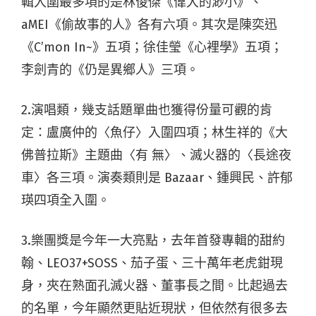
輯入圍最多項的是林俊傑《偉大的渺小》、
aMEI《偷故事的人》各有六項。其次是陳奕迅
《C’mon In~》五項；徐佳瑩《心裡學》五項；
李劍青的《仍是異鄉人》三項。
2.演唱類，幾支話題單曲也獲得份量可觀的肯
定：盧廣仲的〈魚仔〉入圍四項；林生祥的《大
佛普拉斯》主題曲〈有 無〉、滅火器的〈長途夜
車〉各三項。演奏類則是 Bazaar、鍾興民、許郁
瑛四項全入圍。
3.樂團獎是今年一大亮點，去年首發專輯的甜約
翰、LEO37+SOSS、茄子蛋、三十萬年老虎鉗現
身，夾在熟面孔滅火器、董事長之間。比起過去
的名單，今年顯然更貼近現狀，但依然有很多去