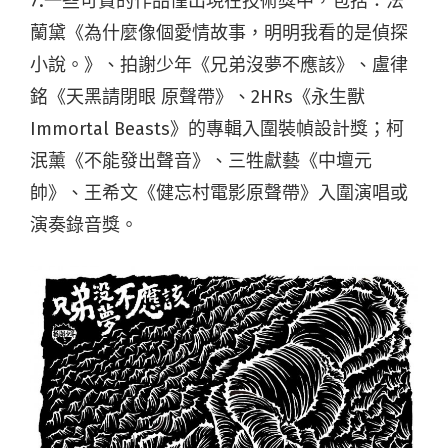
7.一些可貴的作品僅出現在技術獎中，包括：法
蘭黛《為什麼像個愛情故事，明明我看的是偵探
小說。》、拍謝少年《兄弟沒夢不應該》、盧律
銘《天黑請閉眼 原聲帶》、2HRs《永生獸
Immortal Beasts》的專輯入圍裝幀設計獎；柯
泯薰《不能發出聲音》、三牲獻藝《中壇元
帥》、王希文《健忘村電影原聲帶》入圍演唱或
演奏錄音獎。