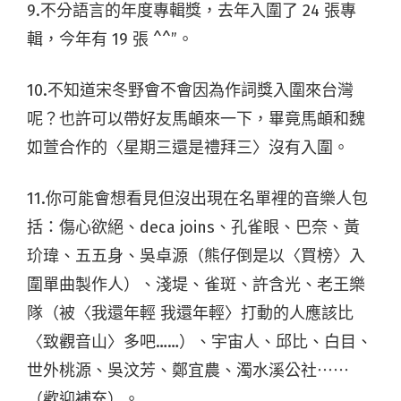
9.不分語言的年度專輯獎，去年入圍了 24 張專
輯，今年有 19 張 ^^”。
10.不知道宋冬野會不會因為作詞獎入圍來台灣
呢？也許可以帶好友馬頔來一下，畢竟馬頔和魏
如萱合作的〈星期三還是禮拜三〉沒有入圍。
11.你可能會想看見但沒出現在名單裡的音樂人包
括：傷心欲絕、deca joins、孔雀眼、巴奈、黃
玠瑋、五五身、吳卓源（熊仔倒是以〈買榜〉入
圍單曲製作人）、淺堤、雀斑、許含光、老王樂
隊（被〈我還年輕 我還年輕〉打動的人應該比
〈致觀音山〉多吧……）、宇宙人、邱比、白目、
世外桃源、吳汶芳、鄭宜農、濁水溪公社⋯⋯
（歡迎補充）。