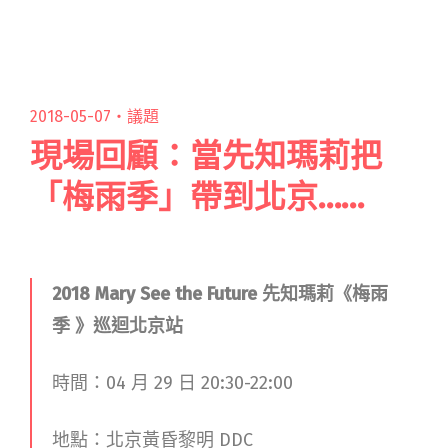
種不做自己喜歡的事情就會死掉的特閱讀全文
"在生活的縫隙裡找光：我讀阿爆《Ari 帶著問號
往前走》"
2018-05-07・
議題
現場回顧：當先知瑪莉把
「梅雨季」帶到北京……
2018 Mary See the Future 先知瑪莉《
梅雨
季
》巡迴北京站
時間：04 月 29 日 20:30-22:00
地點：北京黃昏黎明 DDC