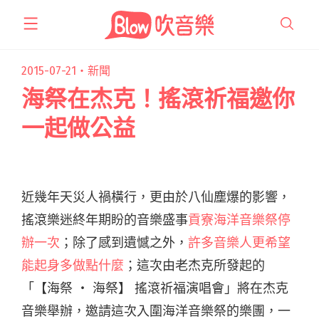
跳
至
主
要
2015-07-21・
新聞
內
海祭在杰克！搖滾祈福邀你
容
一起做公益
近幾年天災人禍橫行，更由於八仙塵爆的影響，
搖滾樂迷終年期盼的音樂盛事
貢寮海洋音樂祭停
辦一次
；除了感到遺憾之外，
許多音樂人更希望
能起身多做點什麼
；這次由老杰克所發起的
「【海祭 ‧ 海祭】 搖滾祈福演唱會」將在杰克
音樂舉辦，邀請這次入圍海洋音樂祭的樂團，一