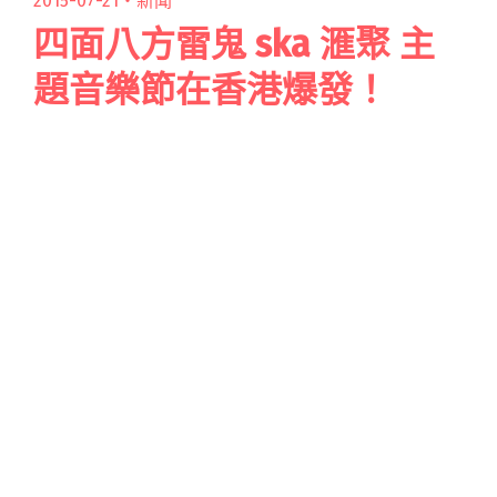
2015-07-21・
新聞
四面八方雷鬼 ska 滙聚 主
題音樂節在香港爆發！