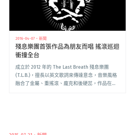
2016-04-07・新聞
殘息樂團首張作品為朋友而唱 搖滾巡迴
衝撞全台
成立於 2012 年的 The Last Breath 殘息樂團
(T.L.B.)，擅長以英文歌詞來傳達意念，音樂風格
融合了金屬、重搖滾、龐克和後硬蕊，作品在樂
器的堆疊之中，刻畫出完美的情緒起伏，主唱毫
無保留的嘶吼，與直擊人心的飽滿聲響一氣呵閱
讀全文 "殘息樂團首張作品為朋友而唱 搖滾巡迴
衝撞全台"