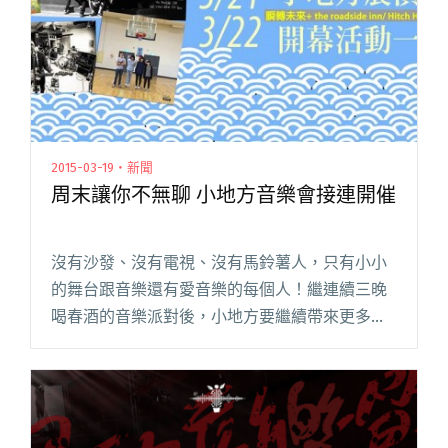
2015-03-19・新聞
周末讓你不無聊 小地方音樂會接連開催
沒有沙發、沒有電視、沒有馬鈴薯人，只有小小
的舞台跟音樂還有愛音樂的每個人！繼連續三晚
喝春酒的音樂派對後，小地方要繼續帶來更多能
揮灑汗水與淚水的樂團演出！這周末先由瞬轉未
來、 the roadside inn 和午夜乒乓、 Hitch Hik閱
讀全文 "周末讓你不無聊 小地方音樂會接連開催"