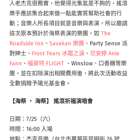
人老杰克很務實，他覺得光集氣是不夠的，搖滾
樂手應該集合起來做一點能實質幫助社會的行
動；音樂人所長項目就是音樂與表演，所以邀請
這次原本預計於海祭表演的樂團，如
The
Roadside Inn
、
Savakan 樂團
、Party Sense 派
對紳士、
Frost Tears 冰霜之淚
、
范安婷 Anie
Fann
、
福萊特 FLIGHT
、Winslow、口香糖等樂
團，並在扣除演出相關費用後，將此次活動收益
全數捐贈予陽光基金會。
【海祭 ‧ 海祭】 搖滾祈福演唱會
日期：7/25（六）
時間：16:00 入場
地點：杰克音樂（台北市萬華區昆明街 76 號