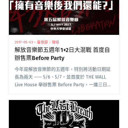
2017-05-03・音樂節｜現場
解放音樂節五週年1+2日大混戰 首度自
辦售票Before Party
今年是解放音樂節的五週年，特別將活動日期延
長為兩天 —— 5/6、5/7，並首度於 THE WALL
Live House 舉辦售票 Before Party，一連三日，
訴求讓更多需要舞台的樂團唱出他們的聲音，也
讓更多元的 NGO 團體及議閱讀全文 "解放音樂節
五週年1+2日大混戰 首度自辦售票Before Party"