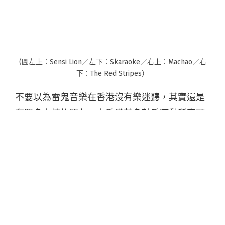
(圖左上：Sensi Lion／左下：Skaraoke／右上：Machao／右
下：The Red Stripes）
不要以為雷鬼音樂在香港沒有樂迷聽，其實還是
有眾多支持的朋友。由香港著名鼓手阿勳所牽頭
的 T
renchtown Music
，過去已舉辦「
Endless
Summer Music Festival
」，今年再度舉辦，還要
在名稱上正名為「
Endless Summer
International Reggae Ska Festival
」，打正旗號
以 R
eggae
及 S
ka
音樂做為演出主調。也要把重
心放在
international 這個
字上，說國際性是真