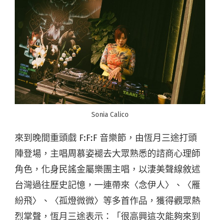
Sonia Calico
來到晚間重頭戲 F:F:F 音樂節，由恆月三途打頭
陣登場，主唱周慕姿褪去大眾熟悉的諮商心理師
角色，化身民謠金屬樂團主唱，以淒美聲線敘述
台灣過往歷史記憶，一連帶來〈念伊人〉、〈雁
紛飛〉、〈孤燈微微〉等多首作品，獲得觀眾熱
烈掌聲，恆月三途表示：「很高興這次能夠來到