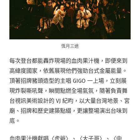
恆月三途
每次登台都能轟炸現場的血肉果汁機，即便來到
高緯度國家，依舊展現他們強勁台式金屬能量。
頂著招牌豬頭造型的主唱 GIGO 一上場，立刻展
現炸裂嘶吼聲，瞬間點燃全場氣氛，隨著負責舞
台視訊美術設計的 VJ 紀昀，以大量台灣地景、宮
廟、招牌和歷史建築點綴，更讓整場演出台味到
底。
血肉果汁機獻唱〈虎爺〉、〈太子哥〉、〈中