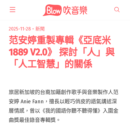
跳
至
主
要
2025-11-28・
新聞
內
范安婷重製專輯《亞底米
容
1889 V2.0》 探討「人」與
「人工智慧」的關係
旅居新加坡的台裔加籍創作歌手與音樂製作人范
安婷 Anie Fann，擅長以輕巧俏皮的語氣講述深
層情感，曾以《我的國語你聽不聽得懂》入圍金
曲獎最佳錄音專輯獎。