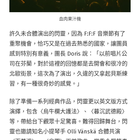
血肉果汁機
許久未合體演出的閃靈，因為 F:F:F 音樂節有了
重聚機會，恰巧又是在過去熟悉的國家，讓團員
感到特別有意義，團長 Doris 說：「以前唱片公
司在芬蘭，對於這裡的回憶都是去開會和很冷的
北歐街景，這次為了演出，久違的又拿起貝斯練
習，有一種很奇妙的感覺。」
除了準備一系列經典作品，閃靈更以英文版方式
演繹，包含〈烏牛欄大護法〉、〈暮沉武德殿〉
等，帶給台下觀眾十足驚喜。難得回歸舞台，閃
靈也邀請知名小提琴手 Olli Vänskä 合體共演