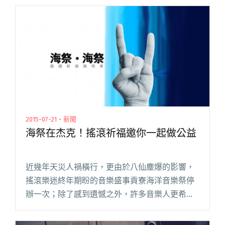
2015-07-21・新聞
海祭在杰克！搖滾祈福邀你一起做公益
近幾年天災人禍橫行，更由於八仙塵爆的影響，
搖滾樂迷終年期盼的音樂盛事貢寮海洋音樂祭停
辦一次；除了感到遺憾之外，許多音樂人更希望
能起身多做點什麼；這次由老杰克所發起的
「【海祭 ‧ 海祭】 搖滾祈福演唱會」將在杰克