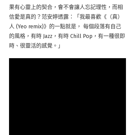
果有心靈上的契合，會不會讓人忘記理性，而相
信愛是真的？范安婷透露：「我最喜歡《（真）
人 (Yeo remix)》的一點就是， 每個段落有自己
的風格，有時 Jazz，有時 Chill Pop，有一種很即
時、很靈活的感覺。」