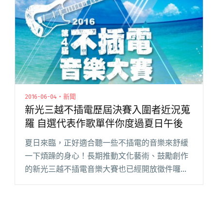
下最後一月"
2016-06-04・新聞
新光三越不插電歷屆決賽入圍者近況蒐
羅 自選代表作歌單伴你度過夏日午後
夏日來臨，正好適合聽一些不插電的音樂來舒緩
一下煩躁的身心！長期推動文化藝術、鼓勵創作
的新光三越不插電音樂大賽也已經開放徵件囉！
活動期望透過不插電的表演形式來鼓勵原創音
樂，呈現音樂最原始的風貌，自 2013 年開辦以
來，挖掘了許多優秀的音樂人閱讀全文 "新光三