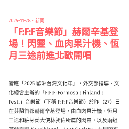
越不插電歷屆決賽入圍者近況蒐羅 自選代表作歌
單伴你度過夏日午後"
2025-11-28・
新聞
「F:F:F音樂節」赫爾辛基登
場！閃靈、血肉果汁機、恆
月三途前進北歐開唱
響應「2025 歐洲台灣文化年」，外交部指導、文
化總會主辦的「F:F:F-Formosa : Finland :
Fest.」音樂節（下稱 F:F:F音樂節）於昨（27）日
在芬蘭首都赫爾辛基登場，由血肉果汁機、恆月
三途和駐芬蘭大使林昶佐所屬的閃靈，以及兩組