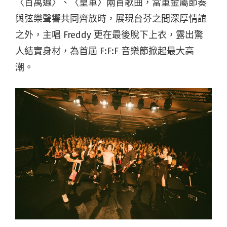
〈百萬遍〉、〈皇軍〉兩首歌曲，當重金屬節奏
與弦樂聲響共同齊放時，展現台芬之間深厚情誼
之外，主唱 Freddy 更在最後脫下上衣，露出驚
人結實身材，為首屆 F:F:F 音樂節掀起最大高
潮。