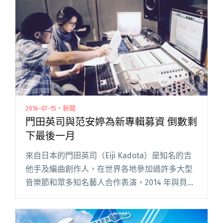
音樂舉辦，邀請這次入圍海洋音樂閱讀全文 "海
祭在杰克！搖滾祈福邀你一起做公益"
2016-07-15・新聞
門田英司與范安婷為新專輯募資 倒數剩
下最後一月
來自日本的門田英司（Eiji Kadota）是知名的吉
他手及編曲創作人，在世界各地參加過許多大型
音樂節和眾多知名藝人合作表演，2014 年與貝斯
手兼製作人的甯子達一起合作發行門田英司第一
張個人吉他演奏專輯《The Flow》，獲得 2015閱
讀全文 "門田英司與范安婷為新專輯募資 倒數剩