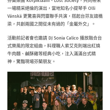
芬蘭樂團 Korpiklaani、Lost Society，共同帶來
一場精采絕倫的演出，當地知名小提琴手 Olli
Vänskä 更驚喜與閃靈聯手共演，搭起台芬友誼橋
梁，共創兩國之間從未有過的「金屬外交」。
活動前記者會也邀請 DJ Sonia Calico 播放融合台
式樂風的限定組曲，料理職人索艾克則端出紅燒
牛肉麵、鹹酥雞等經典小吃，注入滿滿台式精
神，驚豔現場芬蘭朋友。