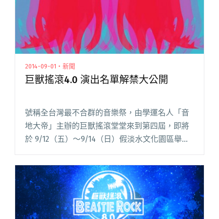
2014-09-01・新聞
巨獸搖滾4.0 演出名單解禁大公開
號稱全台灣最不合群的音樂祭，由學運名人「音
地大帝」主辦的巨獸搖滾堂堂來到第四屆，即將
於 9/12（五）～9/14（日）假淡水文化園區舉
行，目前已公布所有演出名單；而即使音地大帝
粉絲專頁不斷被檢舉停權，官方網站仍不屈不撓
地正式上線。 巨獸搖滾閱讀全文 "巨獸搖滾4.0 演
出名單解禁大公開"