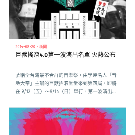
2014-08-20・新聞
巨獸搖滾4.0第一波演出名單 火熱公布
號稱全台灣最不合群的音樂祭，由學運名人「音
地大帝」主辦的巨獸搖滾堂堂來到第四屆，即將
在 9/12（五）～9/14（日）舉行，第一波演出名
單已經公布！