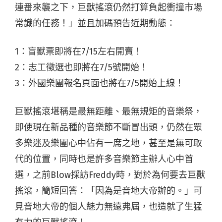
連番來襲之下，巨獸搖滾仍然打算負起衝撞市場
常識的任務！」並且加碼預告近期動態：
1：盲獸票即將在7/15左右開賣！
2：志工徵選也即將在7/5號開始！
3：外國樂團報名頁面也將在7/5開始上線！
巨獸搖滾堪稱是最無距離、最無規矩的音樂祭，
即使現在新品種的音樂節不斷冒出頭，仍然在眾
多樂迷及樂團心中佔有一席之地，甚至是無可取
代的位置，同時也是許多音樂節主辦人心中首
選，之前Blow採訪Freddy時，對於為何要去巨獸
搖滾，簡短回答：「因為是音地大帝辦的。」可
見音地大帝的個人魅力無遠弗屆，也造就了生猛