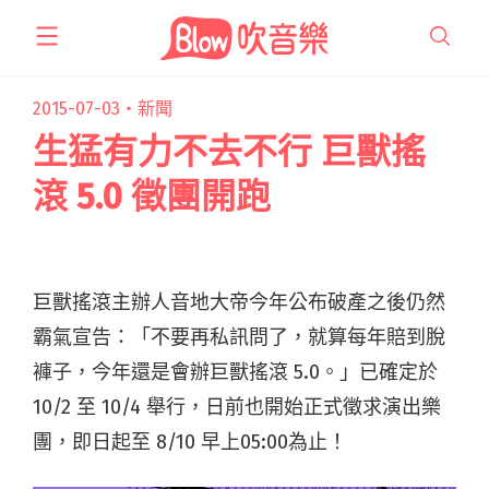
跳
至
主
要
2015-07-03・
新聞
內
生猛有力不去不行 巨獸搖
容
滾 5.0 徵團開跑
巨獸搖滾主辦人音地大帝今年公布破產之後仍然
霸氣宣告：「不要再私訊問了，就算每年賠到脫
褲子，今年還是會辦巨獸搖滾 5.0。」已確定於
10/2 至 10/4 舉行，日前也開始正式徵求演出樂
團，即日起至 8/10 早上05:00為止！