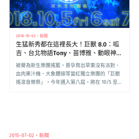
2018-10-02・新聞
生猛新秀都在這裡長大！巨獸 8.0：呱
吉、台北物語Tony、苗博雅、動眼神
經⋯⋯跨界登場
被譽為新生樂團搖籃，曾孕育出草東沒有派對、
血肉果汁機、大象體操等當紅獨立樂團的「巨獸
搖滾音樂祭」，今年邁入第八屆，將在 10/5 至
10/7 於淡水文化園區殼牌倉庫繼續舉辦。作為無
數樂團未成名前的音樂祭舞台初體驗，今年巨獸
搖滾除了同樣以全閱讀全文 "生猛新秀都在這裡
長大！巨獸 8.0：呱吉、台北物語Tony、苗博
雅、動眼神經⋯⋯跨界登場"
2015-07-02・
新聞