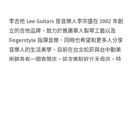
李吉他 Lee Guitars 是音樂人李宗盛在 2002 年創
立的吉他品牌，致力於推廣華人製琴工藝以及
Fingerstyle 指彈音樂，同時也希望和更多人分享
音樂人的生活美學，目前在台北松菸與台中勤美
術館各有一間直營店。這次進駐好丘天母店，特
別取名為「李吉他社區音樂書房」，是因為李宗
盛對於這個空間有特別的想像與期許，他表示：
「這是李吉他走入社區的第一步，我們希望創造
一個讓所有人、不分大人小孩都能輕鬆接觸到吉
他音樂的空間。」因此，音樂書房也會擺放李宗
盛收藏的各類型音樂雜誌與李吉他推薦的音樂書
刊，並且提供大量的專輯試聽，讓大家以更多元