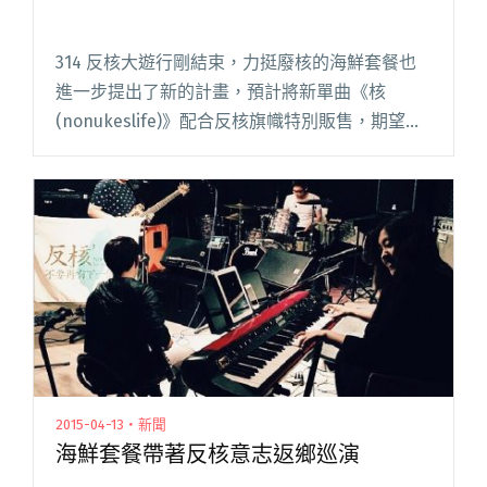
314 反核大遊行剛結束，力挺廢核的海鮮套餐也
進一步提出了新的計畫，預計將新單曲《核
(nonukeslife)》配合反核旗幟特別販售，期望能
夠透過自己的一份心力，為家園發聲。 延續先前
反核音樂串連工作小組發起的「臺灣獨立音樂反
核輯」，海鮮閱讀全文 "聽見非核家園 單曲隨反
核旗出售"
2015-04-13・新聞
海鮮套餐帶著反核意志返鄉巡演