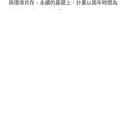
與環境共存、永續的基礎上，計畫以兩年時間為
村落進行重建。組織「Oneness 一 」與兩者有
著相同理念，遂於香港組織一場慈善音樂會暨義
賣，希望為所需組織募集資金，而活動所有收入
不扣除成本，全數捐出，實在是盡心盡力。活動
除了包括了多組香港本地獨立單位外，另有一眾
手作單位於場內捐出他們的心血募款，包括飾
物、飲料、盆栽等等，別具意義。
Oneness 一 • 一起 永續 重建 尼泊爾慈善音樂會
暨義賣
日期：2015.06.25
時間：1200-1700（義賣市集）／1700-2300（慈