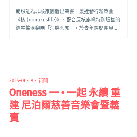
期盼能為非核家園發出聲響，最近發行新單曲
《核 (nonukeslife)》、配合反核旗幟特別販售的
鋼琴搖滾樂團「海鮮套餐」，於去年經歷團員的
更換後重新集結，終於有機會要回到家鄉演出，
將首次展開南部的巡演之旅！他們希望所有的親
朋好友都能夠共襄閱讀全文 "海鮮套餐帶著反核
意志返鄉巡演"
2015-06-19・
新聞
Oneness 一 • 一起 永續 重
建 尼泊爾慈善音樂會暨義
賣