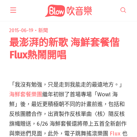
跳
至
主
要
2015-06-19・
新聞
內
最澎湃的新歌 海鮮套餐偕
容
Flux熱鬧開唱
「我沒有勉強，只是走到我能走的最遠地方。」
海鮮套餐樂團
繼年初辦了首場專場「Wow! 海
鮮」後，最近更積極朝不同的計畫前進，包括和
反核團體合作，出資製作反核單曲〈核〉隨反核
旗幟贈送，6/26 海鮮套餐還將帶上五首全新創作
與樂迷們見面，此外，電子跳舞搖滾樂團
Flux
也