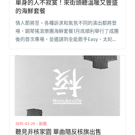
單身的人不寂寞！來街頭聽溫暖又豐盛
的海鮮套餐
情人節將至，各種訴求和氣氛不同的演出都將登
場，鋼琴搖滾樂團海鮮套餐1月底順利舉行了成團
後的首次專場，並邀請到全能歌手Easy、太妃堂
和麋先生主唱聖皓擔任嘉賓，收到不少樂迷回
應，但腳步不能停下！2/14 當情人們紛紛出門吃
大餐，為了讓路邊的孤閱讀全文 "單身的人不寂
寞！來街頭聽溫暖又豐盛的海鮮套餐"
2015-03-29・新聞
聽見非核家園 單曲隨反核旗出售