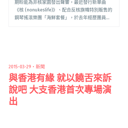
期盼能為非核家園發出聲響，最近發行新單曲
《核 (nonukeslife)》、配合反核旗幟特別販售的
鋼琴搖滾樂團「海鮮套餐」，於去年經歷團員的
更換後重新集結，終於有機會要回到家鄉演出，
將首次展開南部的巡演之旅！他們希望所有的親
朋好友都能夠共襄閱讀全文 "海鮮套餐帶著反核
意志返鄉巡演"
2015-03-29・
新聞
與香港有緣 就以饒舌來訴
說吧 大支香港首次專場演
出