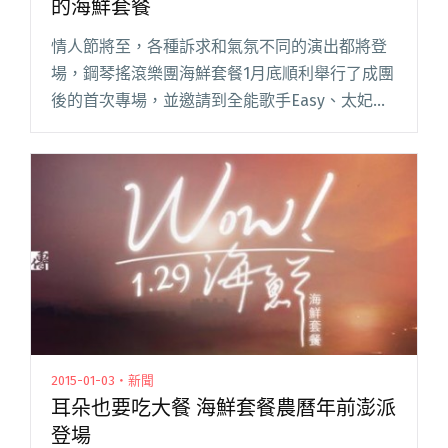
的海鮮套餐
情人節將至，各種訴求和氣氛不同的演出都將登
場，鋼琴搖滾樂團海鮮套餐1月底順利舉行了成團
後的首次專場，並邀請到全能歌手Easy、太妃堂
和麋先生主唱聖皓擔任嘉賓，收到不少樂迷回
應，但腳步不能停下！2/14 當情人們紛紛出門吃
大餐，為了讓路邊的孤閱讀全文 "單身的人不寂
寞！來街頭聽溫暖又豐盛的海鮮套餐"
2015-01-03・新聞
耳朵也要吃大餐 海鮮套餐農曆年前澎派
登場