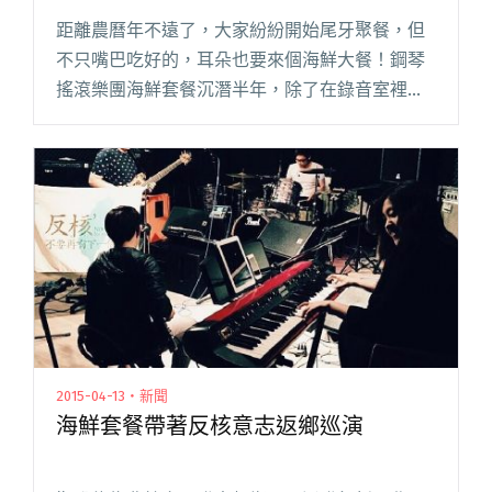
距離農曆年不遠了，大家紛紛開始尾牙聚餐，但
不只嘴巴吃好的，耳朵也要來個海鮮大餐！鋼琴
搖滾樂團海鮮套餐沉潛半年，除了在錄音室裡為
了新作品努力，他們還出發去上海進行演出，同
時還在緊鑼密鼓地準備明年第一場演唱會。 在過
去一年中，海鮮套餐經歷團員的閱讀全文 "耳朵
也要吃大餐 海鮮套餐農曆年前澎派登場"
2015-04-13・新聞
海鮮套餐帶著反核意志返鄉巡演