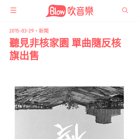
跳
至
主
要
2015-03-29・
新聞
內
聽見非核家園 單曲隨反核
容
旗出售