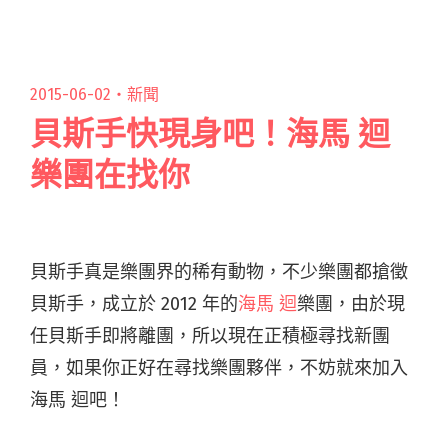
恭喜大閱讀全文 "2015 貢寮海洋音樂祭 10 強名單
出爐！"
2015-06-02・
新聞
貝斯手快現身吧！海馬 迴
樂團在找你
貝斯手真是樂團界的稀有動物，不少樂團都搶徵
貝斯手，成立於 2012 年的
海馬 迴
樂團，由於現
任貝斯手即將離團，所以現在正積極尋找新團
員，如果你正好在尋找樂團夥伴，不妨就來加入
海馬 迴吧！