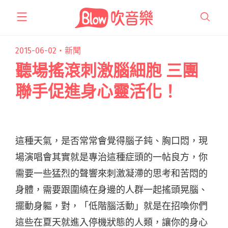
跳
至
主
要
2015-06-02・
新聞
內
聽場搖滾刺激腦細胞 三團
容
聯手促進身心靈活化！
這種天氣，是否常常會覺得腦子鈍、胸口悶，現
場演唱會其實就是專治這種症頭的一帖良方，你
需要一些猛烈的聲響來刺激凝滯的思考和苦悶的
身體，需要跟圍繞在身邊的人群一起搖頭晃腦、
擺動身軀，對，「低階腦活動」就是在招喚你們
這些在夏天就進入停機狀態的人類，讓你的身心