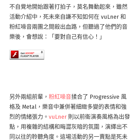
不自覺地開始跟著打拍子，莫名舞動起來，雖然
活動介紹中，死未來自謙不知如何在 vuLner 和
粉紅噪音兩團之間殺出血路，但聽過了他們的音
樂後，會想說：「要對自己有信心！」
另外兩組前輩，
粉紅噪音
揉合了 Progressive 風
格及 Metal，樂音中兼併著細緻多變的表情和強
烈的情緒張力。
vuLner
則以前衛演奏風格為出發
點，用複雜的結構和晦澀灰暗的氛圍，演繹出不
同以往的聆聽角度。這場活動的另一賣點是死未