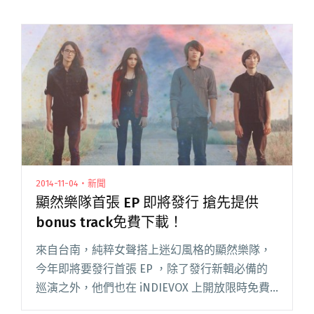
2014-11-04・新聞
顯然樂隊首張 EP 即將發行 搶先提供
bonus track免費下載！
來自台南，純粹女聲搭上迷幻風格的顯然樂隊，
今年即將要發行首張 EP ，除了發行新輯必備的
巡演之外，他們也在 iNDIEVOX 上開放限時免費
下載首張 EP 的 bonus track ，目前他們還未公