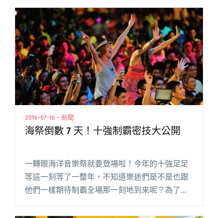
開確切的發行日期，但11/14、11/2閱讀全文 "顯
然樂隊首張 EP 即將發行 搶先提供bonus track免
費下載！"
2016-07-16・新聞
海祭倒數 7 天！十強制霸密技大公開
一轉眼海洋音樂祭就要登場啦！今年的十強足足
等這一刻等了一整年，不知道樂迷們是不是也跟
他們一樣期待制霸全場那一刻地到來呢？為了讓
大家更了解今年的戰況，這裡幫大家整理了本屆
十強制霸秘密武器還有他們的必聽作品，現在就