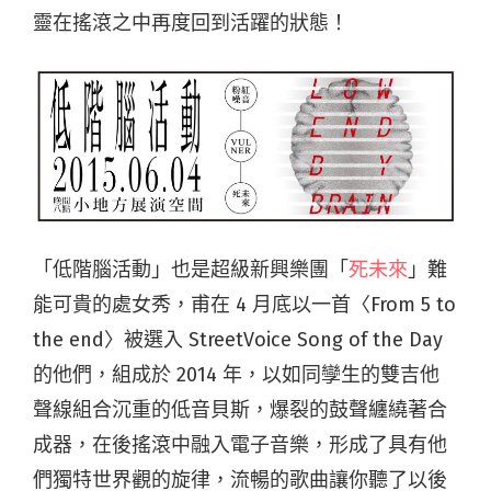
靈在搖滾之中再度回到活躍的狀態！
「低階腦活動」也是超級新興樂團「
死未來
」難
能可貴的處女秀，甫在 4 月底以一首〈From 5 to
the end〉被選入 StreetVoice Song of the Day
的他們，組成於 2014 年，以如同孿生的雙吉他
聲線組合沉重的低音貝斯，爆裂的鼓聲纏繞著合
成器，在後搖滾中融入電子音樂，形成了具有他
們獨特世界觀的旋律，流暢的歌曲讓你聽了以後