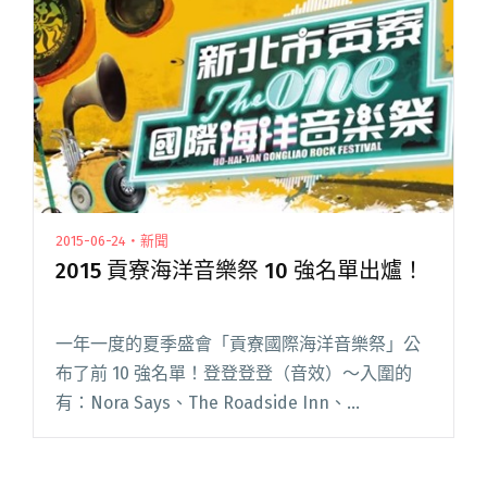
來看看今年的十強樂團身懷哪些奪閱讀全文 "海
祭倒數 7 天！十強制霸密技大公開"
2015-06-24・新聞
2015 貢寮海洋音樂祭 10 強名單出爐！
一年一度的夏季盛會「貢寮國際海洋音樂祭」公
布了前 10 強名單！登登登登（音效）～入圍的
有：Nora Says、The Roadside Inn、
Savakan、三十萬年老虎鉗、生命樹、安妮朵
拉、青春大衛、非常口、粉紅噪音和騷包樂團，