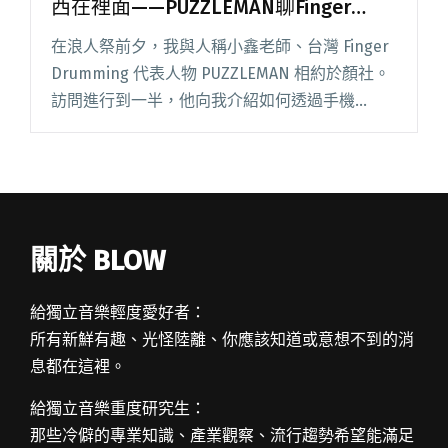
西在裡面——PUZZLEMAN聊Finger
Drumming及辦在浪人祭的Triggerman
在浪人祭前夕，我與人稱小鑫老師、台灣 Finger
Beat Battle
Drumming 代表人物 PUZZLEMAN 相約於顏社。
訪問進行到一半，他向我介紹如何透過手機
Finger Drumming，他打開一個 App：「對！它
是一個 App，你也可以編曲閱讀全文 "【吹專
訪】16個格子，可以編排任何東西在裡面——
PUZZLEMAN聊Finger Drumming及辦在浪人祭的
Triggerman Beat Battle"
關於 BLOW
給獨立音樂輕度愛好者：
所有新鮮有趣、光怪陸離、你應該知道或意想不到的消
息都在這裡。
給獨立音樂重度研究生：
那些冷僻的專業知識、產業觀察、流行趨勢希望能滿足