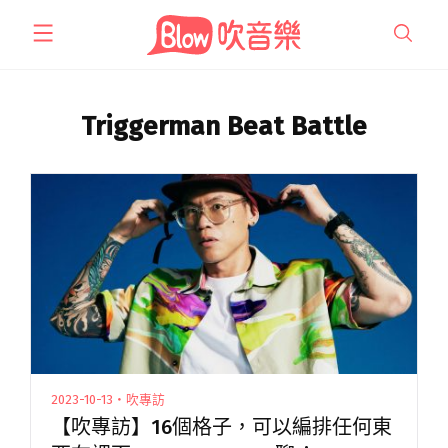
跳
至
主
要
內
Triggerman Beat Battle
容
2023-10-13・吹專訪
【吹專訪】16個格子，可以編排任何東