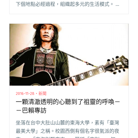
下個地點必經過程，組織起多元的生活模式。 這
次訪問到和地點、路程有所淵源的傑出創作者，
更是首次參演 A Simple Day 「StreetVoice街聲
舞閱讀全文 "他們的停泊和行腳：椅子、李英
宏、漂流出口、告五人"
2016-11-28・新聞
一顆清澈透明的心聽到了祖靈的呼喚－
－巴賴專訪
坐落在台中大肚山山麓的東海大學，素有「臺灣
最美大學」之稱。校園西側有個名字很氣派的夜