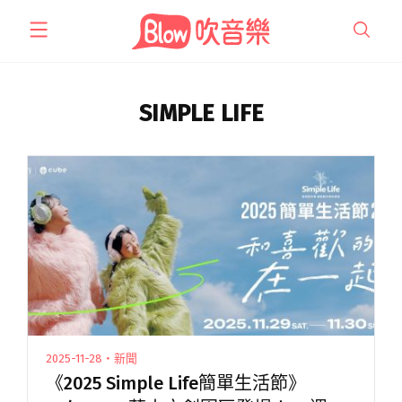
跳
至
主
要
內
SIMPLE LIFE
容
2025-11-28・新聞
《2025 Simple Life簡單生活節》