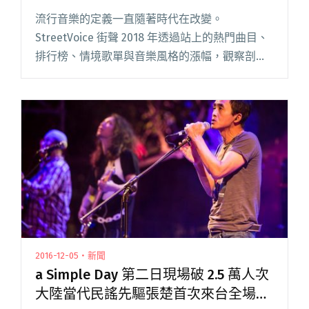
流行音樂的定義一直隨著時代在改變。
StreetVoice 街聲 2018 年透過站上的熱門曲目、
排行榜、情境歌單與音樂風格的漲幅，觀察剖析
了這一整年的原創音樂脈動趨勢！2018 年是原創
音樂發展攀上新巔峰的重要時刻，一起跟
著 StreetV閱讀全文 "一起定義明天的流行樂！
2018 街聲洞察報告上線"
2016-12-05・新聞
a Simple Day 第二日現場破 2.5 萬人次
大陸當代民謠先驅張楚首次來台全場大