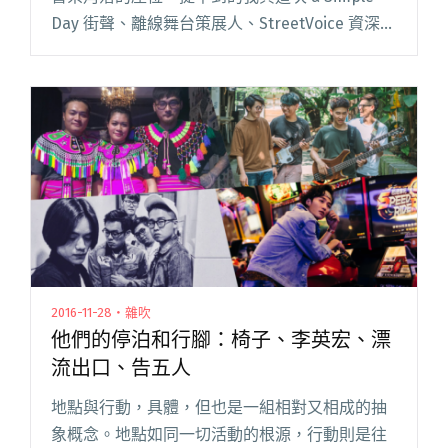
Day 街聲、離線舞台策展人、StreetVoice 資深音
樂內容統籌小樹面對面坐著，一邊啜飲著熱拿
鐵，一邊等待著店主人的出現。 會在五月天忙碌
準閱讀全文 "【瑪莎 X 小樹】音樂不需要標籤
化！漫談創作與演出（上）"
2016-11-28・雜吹
他們的停泊和行腳：椅子、李英宏、漂
流出口、告五人
地點與行動，具體，但也是一組相對又相成的抽
象概念。地點如同一切活動的根源，行動則是往