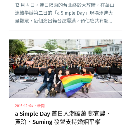
合唱
12 月 4 日，連日陰雨的台北終於大放晴，在華山
連續舉辦第二日的「a Simple Day」現場湧進大
量觀眾，每個演出舞台都爆滿，預估總共有超過
兩萬五人次的觀眾參與今天的「a Simple Day」
簡單生活節。 今日的「a Simple 閱讀全文 "a
Simple Day 第二日現場破 2.5 萬人次 大陸當代民
謠先驅張楚首次來台全場大合唱"
2016-12-04・新聞
a Simple Day 首日人潮破萬 鄭宜農、
黃玠、Suming 發聲支持婚姻平權