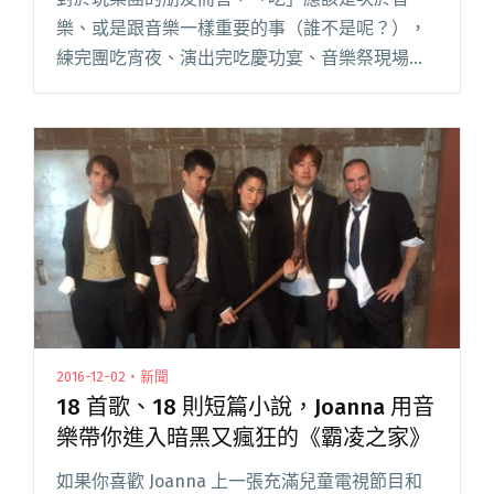
樂、或是跟音樂一樣重要的事（誰不是呢？），
練完團吃宵夜、演出完吃慶功宴、音樂祭現場也
絕對少不了「助興果汁」！Blow 這次邀請到參演
A Simple Day 「StreetVoice 街聲舞台」的 閱讀
全文 "舌尖上的簡單？2HRs、The Tic Tac、I
Mean Us"
2016-12-02・新聞
18 首歌、18 則短篇小說，Joanna 用音
樂帶你進入暗黑又瘋狂的《霸凌之家》
如果你喜歡 Joanna 上一張充滿兒童電視節目和