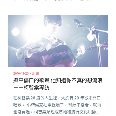
永遠 focus 在音樂上。今天就來看看 OVDS、皇
后皮箱和南瓜妮歌迷俱樂部三組樂團的團員們，
在日常穿搭與生活上到閱讀全文 "台上台下大不
同！樂團型人的穿衣風格與生活 style"
2016-11-25・新聞
撫平傷口的歌聲 他知道你不真的想流浪
－－柯智棠專訪
在柯智棠 26 歲的人生裡，大約有 20 年從未開口
唱歌。 小時候家裡電視壞了，爸媽不愛看，就再
也沒買過，柯智棠順理成章地和流行文化脫節