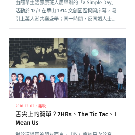
由簡單生活節原班人馬舉辦的「a Simple Day」
活動於 12/3 在華山 1914 文創園區揭開序幕，吸
引上萬人潮共襄盛舉；同一時間，反同婚人士穿
起了百色上衣，集結凱達格蘭大道遊行陳情。對
此，猛虎巧克力主唱鄭宜農、隨後登台的黃玠、
Su閱讀全文 "a Simple Day 首日人潮破萬 鄭宜
農、黃玠、Suming 發聲支持婚姻平權"
2016-12-02・雜吹
舌尖上的簡單？2HRs、The Tic Tac、I
Mean Us
對於玩樂團的朋友而言，「吃」應該是次於音