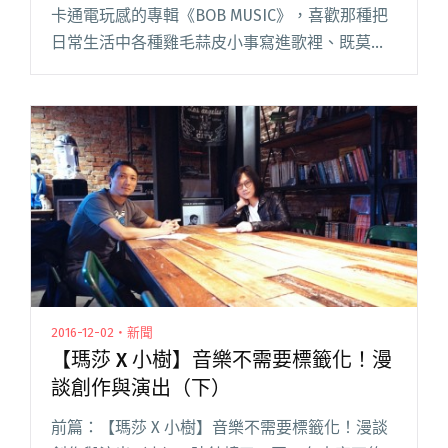
卡通電玩感的專輯《BOB MUSIC》，喜歡那種把
日常生活中各種雞毛蒜皮小事寫進歌裡、既莫名
其妙又歡樂無厘頭的獨特樂風，這次的《霸凌之
家 House of Bullies》就像從兒童進化成青閱讀全
文 "18 首歌、18 則短篇小說，Joanna 用音樂帶
你進入暗黑又瘋狂的《霸凌之家》"
2016-12-02・新聞
【瑪莎 X 小樹】音樂不需要標籤化！漫
談創作與演出（下）
前篇：【瑪莎 X 小樹】音樂不需要標籤化！漫談