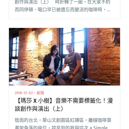
創作與演出（上） 時針轉了一圈，在大家不約
而同停頓、喝口早已被遺忘而變涼的咖啡時，我
忽然意識到，原來店裡一直輕聲播放著楊乃文的
新專輯《離心力》。之前不太懂為什麼要選這麼
「安靜」的歌閱讀全文 "【瑪莎 X 小樹】音樂不
需要標籤化！漫談創作與演出（下）"
2016-12-02・新聞
【瑪莎 X 小樹】音樂不需要標籤化！漫
談創作與演出（上）
陰雨的台北，華山文創園區紅磚區，離線咖啡靠
書架角落的座位，提早到的我與這次 a Simple