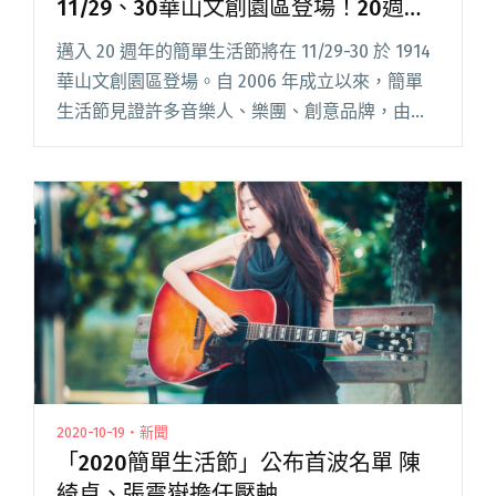
11/29、30華山文創園區登場！20週年
全陣容、場域圖、時間表公開
邁入 20 週年的簡單生活節將在 11/29-30 於 1914
華山文創園區登場。自 2006 年成立以來，簡單
生活節見證許多音樂人、樂團、創意品牌，由小
舞台和小攤位慢慢走進大眾的生活中，傳遞不同
的生活風格與信念；如今，音樂與文化的場景已
閱讀全文 "《2025 Simple Life簡單生活節》
11/29、30華山文創園區登場！20週年全陣容、場
域圖、時間表公開"
2020-10-19・新聞
「2020簡單生活節」公布首波名單 陳
綺貞、張震嶽擔任壓軸