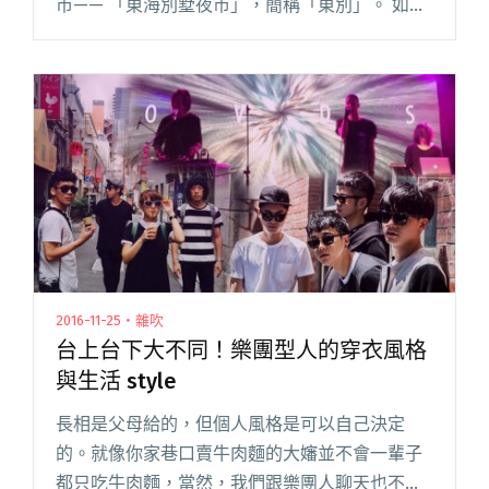
市—— 「東海別墅夜市」，簡稱「東別」。 如果
你在 2010 年前後到「東別」覓食，會碰到一位街
頭歌手，皮膚黝黑，嗓音低沉，唱著排灣族古
調。即使舞臺背景不過閱讀全文 "一顆清澈透明
的心聽到了祖靈的呼喚－－巴賴專訪"
2016-11-25・雜吹
台上台下大不同！樂團型人的穿衣風格
與生活 style
長相是父母給的，但個人風格是可以自己決定
的。就像你家巷口賣牛肉麵的大嬸並不會一輩子
都只吃牛肉麵，當然，我們跟樂團人聊天也不會