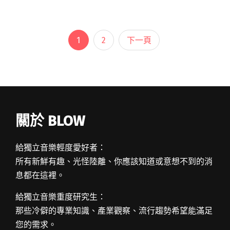
目轉至獨立創作，獲得金曲肯定的謝震廷，都為
樂壇注入一股新閱讀全文 "九零後來襲 從不同世
代看玩音樂的影響"
1
2
下一頁
關於 BLOW
給獨立音樂輕度愛好者：
所有新鮮有趣、光怪陸離、你應該知道或意想不到的消
息都在這裡。
給獨立音樂重度研究生：
那些冷僻的專業知識、產業觀察、流行趨勢希望能滿足
您的需求。