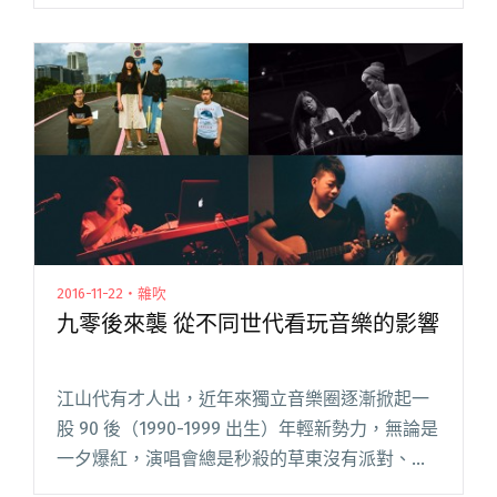
31 日《中國好歌曲》的舞臺上。歌曲的創作者和
演唱者是來自台灣的音樂人蘇珮卿。 蘇珮卿從小
學習古典音樂閱讀全文 "蘇珮卿：彈奏豎琴的時
候，自己好像在擁抱一個東西，藉由它來發聲。"
2016-11-22・雜吹
九零後來襲 從不同世代看玩音樂的影響
江山代有才人出，近年來獨立音樂圈逐漸掀起一
股 90 後（1990-1999 出生）年輕新勢力，無論是
一夕爆紅，演唱會總是秒殺的草東沒有派對、去
年奪下金音三項大獎的熊仔，或是從電視選秀節