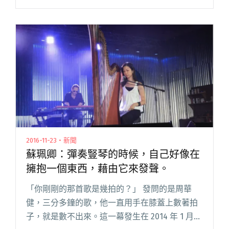
了。他對流行音樂和偶像劇一概不知，和同齡人
相比，對外界的新鮮事物沒什麼太大興趣。魏如
萱和魏如昀是他的表姐閱讀全文 "撫平傷口的歌
聲 他知道你不真的想流浪－－柯智棠專訪"
2016-11-23・新聞
蘇珮卿：彈奏豎琴的時候，自己好像在
擁抱一個東西，藉由它來發聲。
「你剛剛的那首歌是幾拍的？」 發問的是周華
健，三分多鐘的歌，他一直用手在膝蓋上數著拍
子，就是數不出來。這一幕發生在 2014 年 1 月