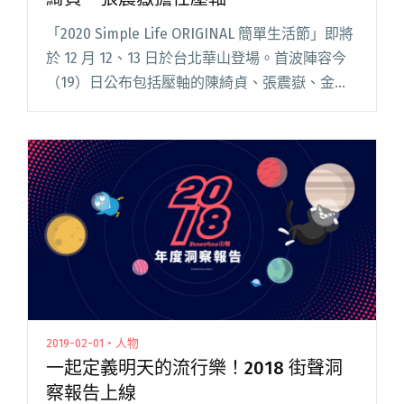
「2020 Simple Life ORIGINAL 簡單生活節」即將
於 12 月 12、13 日於台北華山登場。首波陣容今
（19）日公布包括壓軸的陳綺貞、張震嶽、金曲
獲獎無數的生祥樂隊、米莎、東京中央線、陳建
年、紀曉君等。 此外，簡單限定閱讀全文
"「2020簡單生活節」公布首波名單 陳綺貞、張
震嶽擔任壓軸"
2019-02-01・人物
一起定義明天的流行樂！2018 街聲洞
察報告上線