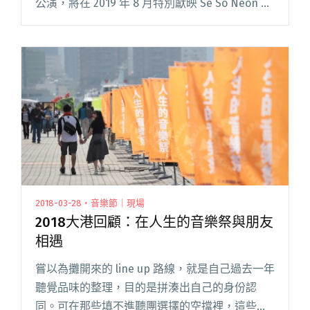
公演，將在 2019 年 8 月特別獻映 Se So Neon 的
台北專場，宣告這組備受矚目的 K-indie 年輕樂
隊正式回閱讀全文 "Se So Neon回歸重回大團之
路 台灣場將與拍謝少年共演"
2018-03-28・音樂節｜現場
2018大港回顧：在人生的音樂祭與朋友
相遇
嘗以為攤開來的 line up 路線，就是自己過去一年
聽覺品味的整理，目的是拼湊出自己的身份認
同。可在那些填不進聽團選擇的空擋裡，這些朋