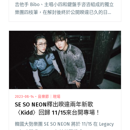
吉他手 Bibo、主唱小四和鍵盤手咨咨組成的獨立
樂團四枝筆，在解封後終於公開睽違已久的日本
巡演行程，九月將與來自韓國首爾、擅長鋼琴的
獨立創作歌手 Kimpomme 一起巡迴，帶著他閱
讀全文 "四枝筆攜韓創作歌手Kimpomme展開日
本巡演 催生季節之歌〈Another Season〉"
2023-08-14・音樂節｜現場
SE SO NEON釋出睽違兩年新歌
〈Kidd〉回歸 11/15來台開專場！
韓國大勢樂團 SE SO NEON 將於 11/15 在 Legacy