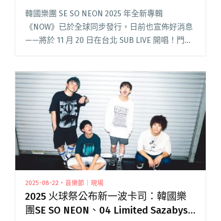
師坂本龍一
韓國樂團 SE SO NEON 2025 年全新專輯
《NOW》已於全球同步發行，日前也宣佈好消息
——將於 11 月 20 日在台北 SUB LIVE 開唱！門票
已於 KKTIX 正式開賣。 由 So!YoON!（黃昭允）
領軍的 SE SO 閱讀全文 "SE SO NEON攜新專輯
《NOW》來台開唱！新歌〈Remember!〉紀念摯
友導師坂本龍一"
2025-08-22・音樂節｜現場
2025 火球祭公布新一波卡司：韓國樂
團SE SO NEON、04 Limited Sazabys