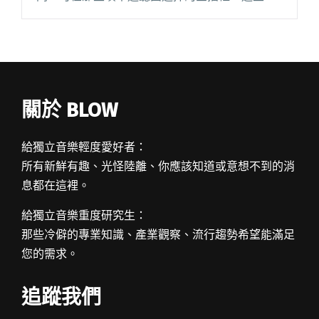
友的出現便能導引你繼續存在，不至沒了音樂就
灰飛煙滅。有時，你甚至願意讓他們「打亂」你
的看團節奏，聚在一起閱讀全文 "2018大港回
顧：在人生的音樂祭與朋友相遇"
關於 BLOW
給獨立音樂輕度愛好者：
所有新鮮有趣、光怪陸離、你應該知道或意想不到的消
息都在這裡。
給獨立音樂重度研究生：
那些冷僻的專業知識、產業觀察、流行趨勢希望能滿足
您的需求。
追蹤我們