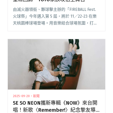
由滅火器領銜、夥球擊主辦的「FIREBALL Fest.
火球祭」今年邁入第 5 屆，將於 11／22-23 在樂
天桃園棒球場登場。用音樂結合球場氛圍，打造
包容龐克迷、聽團仔、追星族且友善親子的搖滾
遊樂園。 今年的演出陣容同樣火力全開，包括閱
讀全文 "2025 火球祭情蒐報告：ELLEGARDEN重
磅回歸、YOYO家族攻佔主舞台"
2025-09-20・新聞
SE SO NEON攜新專輯《NOW》來台開
唱！新歌〈Remember!〉紀念摯友導