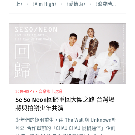
上〉、〈Aim High〉、〈愛情雨〉、〈浪費時
間〉等新專輯《平庸之上》中的曲目，讓炎炎夏
日充滿搖擺氛圍。 在台上，她以流利的英、日文
向台下所閱讀全文 "9m88登台日本Summer
Sonic 九月再與Tizzy Bac、李英宏等八組藝人赴
日演出"
2019-08-13・音樂節｜現場
Se So Neon回歸重回大團之路 台灣場
將與拍謝少年共演
少年們的褪羽重生，由 The Wall 與 Unknown하
세요! 合作舉辦的「CHAU CHAU 悄悄通信」企劃