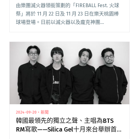
睽違7年再度來台
由樂團滅火器領銜策劃的「FIREBALL Fest. 火球
祭」將於 11 月 22 日及 11 月 23 日在樂天桃園棒
球場登場。日前以滅火器以及龐克神團
「WANIMA」揭開序幕後，陸續公開新一波參演
陣容，由韓國大勢樂團 SE SO NEO閱讀全文
"2025 火球祭公布新一波卡司：韓國樂團SE SO
NEON、04 Limited Sazabys睽違7年再度來台"
2024-09-20・新聞
韓國最領先的獨立之聲、主唱為BTS
RM寫歌——Silica Gel十月來台舉辦首次
台灣專場！