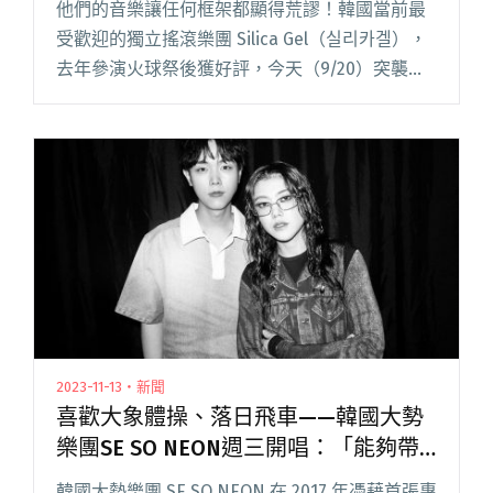
他們的音樂讓任何框架都顯得荒謬！韓國當前最
受歡迎的獨立搖滾樂團 Silica Gel（실리카겔），
去年參演火球祭後獲好評，今天（9/20）突襲宣
布將在 10 月 25 日首次舉辦台灣專場！ 由金韓
主、金春秋、金健在和崔熊熙組成，2013 年閱讀
全文 "韓國最領先的獨立之聲、主唱為BTS RM寫
歌——Silica Gel十月來台舉辦首次台灣專場！"
2023-11-13・新聞
喜歡大象體操、落日飛車——韓國大勢
樂團SE SO NEON週三開唱：「能夠帶
著這些美好的回憶再次回到台灣，我充
韓國大勢樂團 SE SO NEON 在 2017 年憑藉首張專