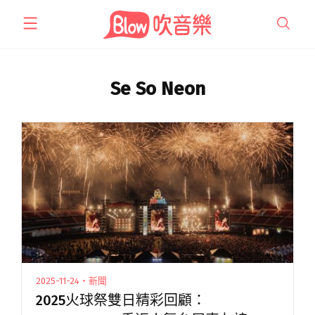
跳
至
主
要
內
Se So Neon
容
2025-11-24・新聞
2025火球祭雙日精彩回顧：