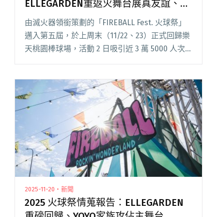
ELLEGARDEN重返火舞台展真友誼、滅
火器邀「大師兄」林智勝重返球場舞台
由滅火器領銜策劃的「FIREBALL Fest. 火球祭」
邁入第五屆，於上周末（11/22、23）正式回歸樂
天桃園棒球場，活動 2 日吸引近 3 萬 5000 人次
入場，盡情脫離日常、享受音樂與演出。 火球祭
延續傳統，由滅火器擔任「主場樂團閱讀全文
"2025火球祭雙日精彩回顧：ELLEGARDEN重返火
舞台展真友誼、滅火器邀「大師兄」林智勝重返
球場舞台"
2025-11-20・新聞
2025 火球祭情蒐報告：ELLEGARDEN
重磅回歸、YOYO家族攻佔主舞台