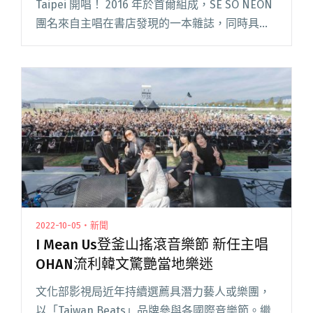
Taipei 開唱！ 2016 年於首爾組成，SE SO NEON
團名來自主唱在書店發現的一本雜誌，同時具有
「新穎」與「飛翔」之意，隔年發行出道單曲〈A
Long D閱讀全文 "SE SO NEON釋出睽違兩年新歌
〈Kidd〉回歸 11/15來台開專場！"
2022-10-05・新聞
I Mean Us登釜山搖滾音樂節 新任主唱
OHAN流利韓文驚艷當地樂迷
文化部影視局近年持續選薦具潛力藝人或樂團，
以「Taiwan Beats」品牌參與各國際音樂節。繼