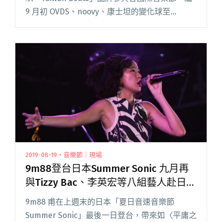
9 月初 OVDS、noovy、康士坦的變化球至
Zandari Festa 演出後，I Mean Us 也順利登上 10
月 1 日釜山搖滾閱讀全文 "I Mean Us登釜山搖滾
音樂節 新任主唱OHAN流利韓文驚艷當地樂迷"
2019-08-19・音樂節｜現場
9m88登台日本Summer Sonic 九月再
與Tizzy Bac、李英宏等八組藝人赴日演
出
9m88 甫在上週末的日本「夏日音速音樂節
Summer Sonic」最後一日登台，帶來如〈平庸之