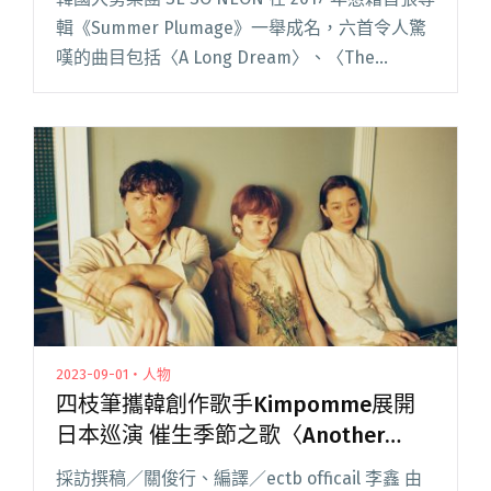
滿期待。」
輯《Summer Plumage》一舉成名，六首令人驚
嘆的曲目包括〈A Long Dream〉、〈The
Wave〉等，敘述著社會壓力中浮載浮沉的共同焦
慮、面對未來的不安定感，以閱讀全文 "喜歡大
象體操、落日飛車——韓國大勢樂團SE SO NEON
週三開唱：「能夠帶著這些美好的回憶再次回到
台灣，我充滿期待。」"
2023-09-01・人物
四枝筆攜韓創作歌手Kimpomme展開
日本巡演 催生季節之歌〈Another
Season〉
採訪撰稿／關俊行、編譯／ectb officail 李鑫 由