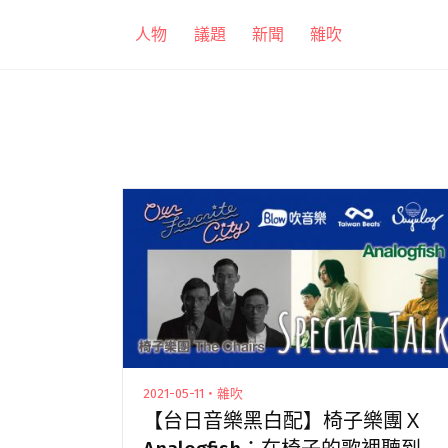
跳
人物
議題
新聞
雜吹
至
主
要
內
容
2021-05-11・雜吹
【台日音樂黑白配】椅子樂團Ｘ