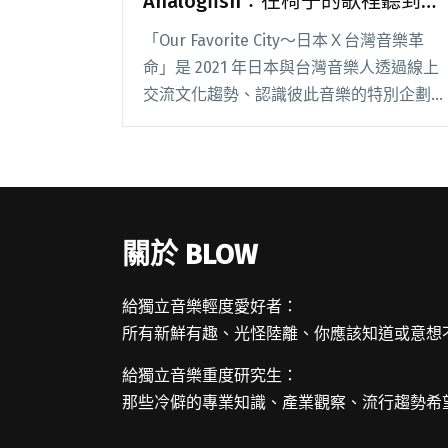
Analogfish：在椅子的歌裡聽到日
語還蠻驚訝的！
「Our Favorite City～日本Ｘ台灣音樂革
命」是 2021 年日本與台灣音樂人透過線上
交流文化趨勢、認識彼此音樂的特別企劃。
企劃內容包含活動官網、線上對談影像與文
字紀錄，分別在 YouTube 頻道 SAYULOG 與
Blow閱讀全文 "【台日音樂黑白配】椅子樂
團ＸAnalogfish：在椅子的歌裡聽到日語還
蠻驚訝的！"
關於 BLOW
給獨立音樂輕度愛好者：
所有新鮮有趣、光怪陸離、你應該知道或意想
給獨立音樂重度研究生：
那些冷僻的專業知識、產業觀察、流行趨勢希