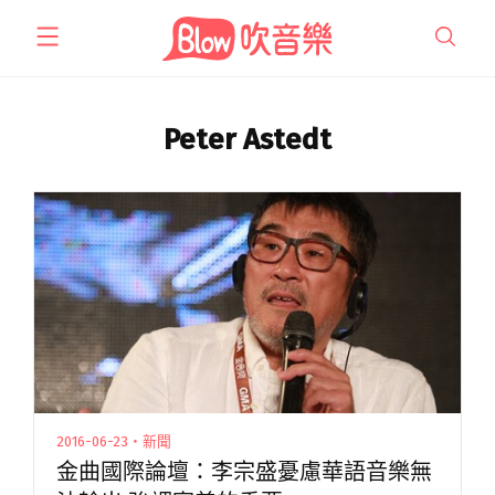
跳
至
主
要
內
Peter Astedt
容
2016-06-23・新聞
金曲國際論壇：李宗盛憂慮華語音樂無