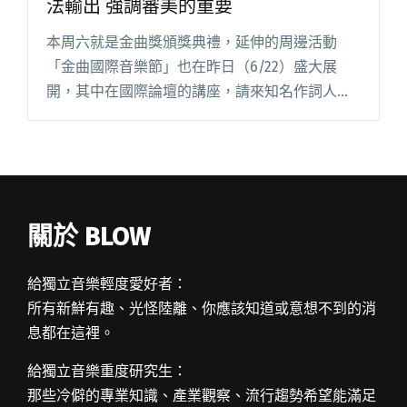
法輸出 強調審美的重要
本周六就是金曲獎頒獎典禮，延伸的周邊活動
「金曲國際音樂節」也在昨日（6/22）盛大展
開，其中在國際論壇的講座，請來知名作詞人姚
謙擔任引言人，與李宗盛、瑞典 MusicHelp 公司
創辦人暨執行長、Dead Frog 唱片公司創辦人及
A&a閱讀全文 "金曲國際論壇：李宗盛憂慮華語音
樂無法輸出 強調審美的重要"
關於 BLOW
給獨立音樂輕度愛好者：
所有新鮮有趣、光怪陸離、你應該知道或意想不到的消
息都在這裡。
給獨立音樂重度研究生：
那些冷僻的專業知識、產業觀察、流行趨勢希望能滿足