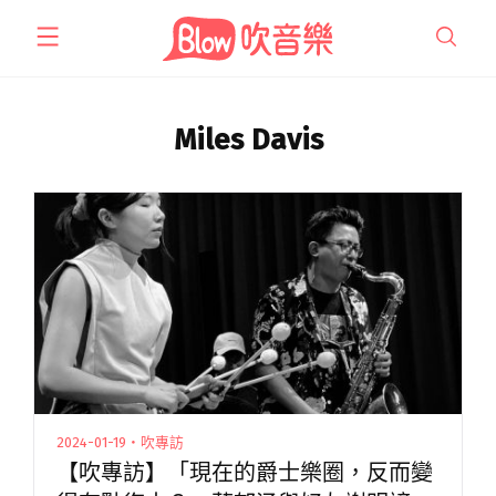
跳
至
主
要
內
Miles Davis
容
2024-01-19・吹專訪
【吹專訪】「現在的爵士樂圈，反而變