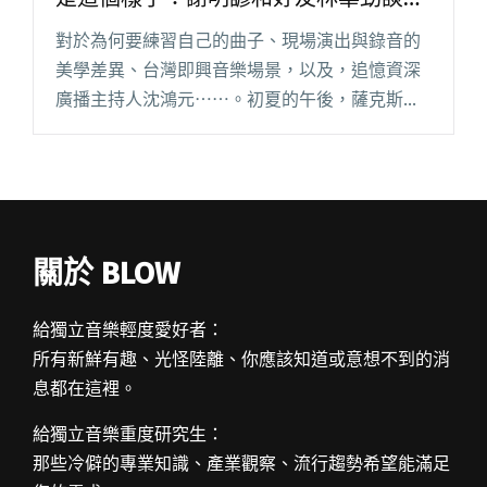
的新專輯《Our Waning Love》
對於為何要練習自己的曲子、現場演出與錄音的
美學差異、台灣即興音樂場景，以及，追憶資深
廣播主持人沈鴻元⋯⋯。初夏的午後，薩克斯風
手謝明諺接受吉他手林華勁的提問，從他的新專
輯《Our Waning Love》聊起，以全然爵士樂手
／樂迷的切角，探閱讀全文 "【吹專訪】在音樂
上，真正的自由應該是這個樣子：謝明諺和好友
林華勁談他的新專輯《Our Waning Love》"
關於 BLOW
給獨立音樂輕度愛好者：
所有新鮮有趣、光怪陸離、你應該知道或意想不到的消
息都在這裡。
給獨立音樂重度研究生：
那些冷僻的專業知識、產業觀察、流行趨勢希望能滿足