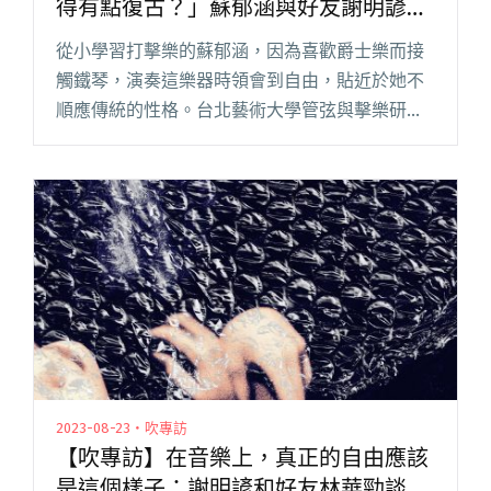
得有點復古？」蘇郁涵與好友謝明諺深
聊她的新專輯《自由的姿態》
從小學習打擊樂的蘇郁涵，因為喜歡爵士樂而接
觸鐵琴，演奏這樂器時領會到自由，貼近於她不
順應傳統的性格。台北藝術大學管弦與擊樂研究
所一畢業，她即遠赴美國 Berklee College of
Music 主修爵士鐵琴演奏。 為求爵士離家園，不
像閱讀全文 "【吹專訪】「現在的爵士樂圈，反
而變得有點復古？」蘇郁涵與好友謝明諺深聊她
的新專輯《自由的姿態》"
2023-08-23・吹專訪
【吹專訪】在音樂上，真正的自由應該
是這個樣子：謝明諺和好友林華勁談他