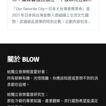
裡
「Our Favorite City～日本Ｘ台灣音樂革命」是
2021 年日本與台灣音樂人透過線上交流文化趨
勢、認識彼此音樂的特別企劃。企劃內容包含活
動官網、線上對談影像與文字紀錄，分別在
YouTube 頻道 SAYULOG 與 Blow閱讀全文 "【台
日音樂黑白配】鄭宜農 x 大比良瑞希：讓聲響服
務個性，不被綁死在歸類裡"
關於 BLOW
給獨立音樂輕度愛好者：
所有新鮮有趣、光怪陸離、你應該知道或意想不到的消
息都在這裡。
給獨立音樂重度研究生：
那些冷僻的專業知識、產業觀察、流行趨勢希望能滿足