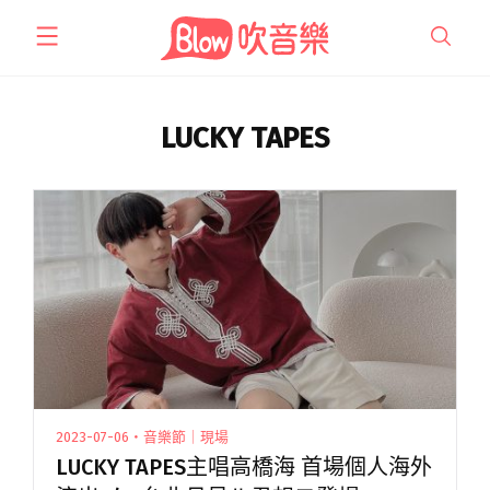
跳
至
主
要
內
LUCKY TAPES
容
2023-07-06・音樂節｜現場
LUCKY TAPES主唱高橋海 首場個人海外