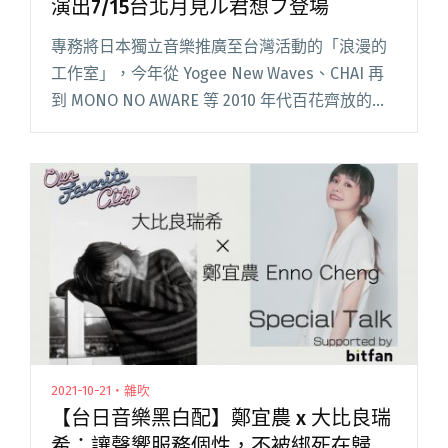
演出7/15台北月見ル君想フ登場
專務將日本獨立音樂推廣至台灣活動的「浪漫的
工作室」，今年從 Yogee New Waves、CHAI 再
到 MONO NO AWARE 等 2010 年代百花齊放的復
古新浪潮樂團。如今再度宣布即將舉辦 LUCKY
TAPES 主唱 Kai 閱讀全文 "LUCKY TAPES主唱高橋
海 首場個人海外演出7/15台北月見ル君想フ登場"
2021-10-21・雜吹
【台日音樂黑白配】鄭宜農 x 大比良瑞
希：讓聲響服務個性，不被綁死在歸類