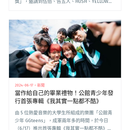
獎」，邀請到伍佰、告五人、HUSH、YELLOW黃
宣，頒發「年度二十大單曲」、「年度十大新音
樂人」及「年度評審團推薦」三大獎予超過 閱讀
全文 "「街聲音樂獎」釋出音樂人受訪花絮：告
五人自嘲「demo比CD好聽」、黃宣封街聲「神
聖的平台」"
2024-06-17・新聞
當作給自己的畢業禮物！公館青少年發
行首張專輯《我其實一點都不酷》
由 5 位熱愛音樂的大學生所組成的樂團「公館青
少年 GGteens」，成軍兩年多的時間，於今日
（6/17）推出首張專輯《我其實一點都不酷》，