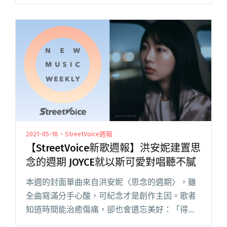
音樂人的成長，主辦單位表示：「自追夢者誕生
以來，我們一直探索音樂的邊界，尋覓在匆忙世
界中遺落的珍寶，以音樂的閱讀全文 "追夢者音
樂年度共演計畫即將盛大登場！龔敬文、JOYCE
就以斯、高真、芒果街老爸參演"
2021-05-18・StreetVoice週報
【StreetVoice新歌週報】洪安妮建置思
念的週期 JOYCE就以斯可愛對唱聽不膩
本週的封面單曲來自洪安妮〈思念的週期〉，雖
全曲寫滿分手心酸，可紀念才是創作主因。歌者
知道時間能治癒傷痛，卻也會遺忘美好：「得把
你放進歌裡，才能力抗時間的洪流，有效建置思