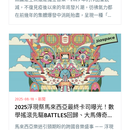
減，不復見疫後以來的年底發片潮，彷彿氣力都
在前幾年的集體爆發中消耗殆盡，呈現一種「安
靜離職」的錯覺。如此氛圍，也意外地與落日飛
車的新作《QUIT QUIETLY》巧妙呼應，激情退去
後的動物式感傷閱讀全文 "Blow吹音樂選：2025
年度30張台灣原創音樂專輯"
2025-08-18・新聞
2025浮現祭馬來西亞最終卡司曝光！數
學搖滾先驅BATTLES回歸、大馬傳奇獨
立樂團浪氓復出
馬來西亞樂迷引頸期盼的跨國音樂盛事 —— 浮現