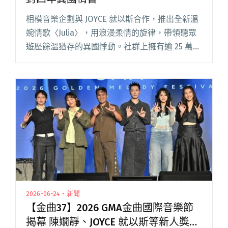
相模音樂企劃與 JOYCE 就以斯合作，推出全新溫
婉情歌〈Julia〉，用浪漫柔情的旋律，帶領聽眾
遊歷餘溫猶存的異國悸動。社群上擁有逾 25 萬粉
絲的 JOYCE 就以斯，2025 年推出首張個人專輯
《才華換桃花 Talent Flower閱讀全文 "JOYCE就
以斯推出新歌〈Julia〉揭開塵封四年異國情書"
2026-06-24・新聞
【金曲37】2026 GMA金曲國際音樂節
揭幕 陳嫺靜、JOYCE 就以斯等新人獎入