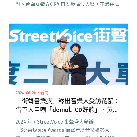
對、台南女婿 AKIRA 首度參演浪人祭，在過往 5
屆累積的好口碑與驚喜陣容加乘下創票房新高，
一般票種更於開賣首日全數完售！ 今（7/閱讀全
文 "浪人祭第三波陣容公布：The Crane、溫蒂漫
步、Mamas Gun參戰！"
2024-06-28・新聞
「街聲音樂獎」釋出音樂人受訪花絮：
告五人自嘲「demo比CD好聽」、黃宣
封街聲「神聖的平台」
2024 年，StreetVoice 街聲盛大舉辦
「StreetVoice Awards 街聲年度音樂趨勢大