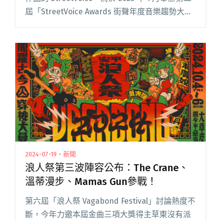
屆「StreetVoice Awards 街聲年度音樂趨勢大
獎」。 街聲音樂獎首屆起步於 2024 年，由「掌
聲鼓勵」延伸音樂獎概念閱讀全文 "金曲、金音
前哨站，第二屆「𝙎𝙩𝙧𝙚𝙚𝙩𝙑𝙤𝙞𝙘𝙚 𝘼𝙬𝙖𝙧𝙙𝙨 街聲
年度音樂趨勢大獎」公布全名單"
2024-07-19・新聞
浪人祭第三波陣容公布：The Crane、
溫蒂漫步、Mamas Gun參戰！
第六屆「浪人祭 Vagabond Festival」討論熱度不
斷，今年力邀本屆金曲三項大獎得主草東沒有派