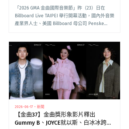
圍者登台演出
「2026 GMA 金曲國際音樂節」昨（23）日在
Billboard Live TAIPEI 舉行開幕活動，國內外音樂
產業界人士、美國 Billboard 母公司 Penske
Media Corporation（PMC）代表 Gurje閱讀全文
"【金曲37】2026 GMA金曲國際音樂節揭幕 陳嫺
靜、JOYCE 就以斯等新人獎入圍者登台演出"
2026-06-17・新聞
【金曲37】金曲獎形象影片釋出
Gummy B、JOYCE就以斯、白冰冰跨世