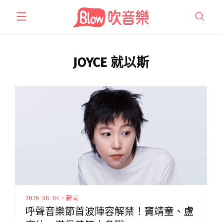
跳
至
主
要
內
JOYCE 就以斯
容
2026-08-04・新聞
呼聲音樂節首波陣容解禁！竇靖童、盧