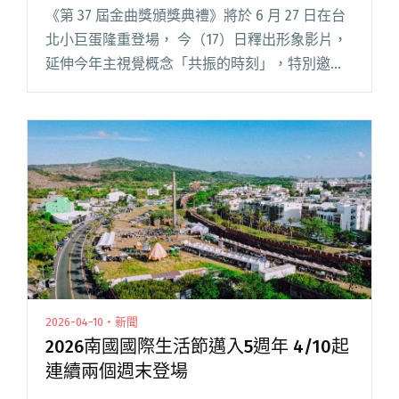
代出演
《第 37 屆金曲獎頒獎典禮》將於 6 月 27 日在台
北小巨蛋隆重登場， 今（17）日釋出形象影片，
延伸今年主視覺概念「共振的時刻」，特別邀請
同時也是入圍者的白冰冰、高真 TRU、Arase 阿
拉斯、CJ MiT、Gummy B、JOYC閱讀全文 "【金
曲37】金曲獎形象影片釋出 Gummy B、JOYCE就
以斯、白冰冰跨世代出演"
2026-04-10・新聞
2026南國國際生活節邁入5週年 4/10起
連續兩個週末登場