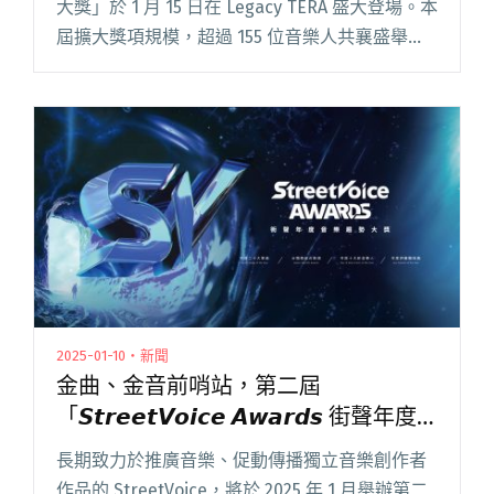
大獎」於 1 月 15 日在 Legacy TERA 盛大登場。本
屆擴大獎項規模，超過 155 位音樂人共襄盛舉。
更邀請熊仔、「落日飛車」主唱國國、鄭宜農、
張震嶽擔任頒獎嘉賓，眾閱讀全文 "第二屆「街
聲年度音樂趨勢大獎」擴大規模舉辦！邀張震
嶽、熊仔、國國、鄭宜農擔任頒獎嘉賓"
2025-01-10・新聞
金曲、金音前哨站，第二屆
「𝙎𝙩𝙧𝙚𝙚𝙩𝙑𝙤𝙞𝙘𝙚 𝘼𝙬𝙖𝙧𝙙𝙨 街聲年度
音樂趨勢大獎」公布全名單
長期致力於推廣音樂、促動傳播獨立音樂創作者
作品的 StreetVoice，將於 2025 年 1 月舉辦第二