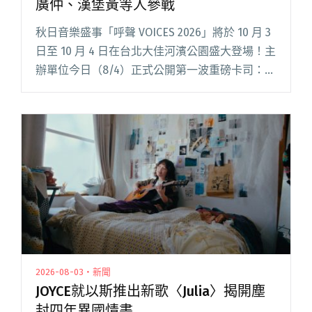
廣仲、漢堡黃等人參戰
秋日音樂盛事「呼聲 VOICES 2026」將於 10 月 3
日至 10 月 4 日在台北大佳河濱公園盛大登場！主
辦單位今日（8/4）正式公開第一波重磅卡司：包
含酷帥的靈魂女聲竇靖童 Leah Dou、三金歌王盧
廣仲 CROWD LU、搖閱讀全文 "呼聲音樂節首波
陣容解禁！竇靖童、盧廣仲、漢堡黃等人參戰"
2026-08-03・新聞
JOYCE就以斯推出新歌〈Julia〉揭開塵
封四年異國情書