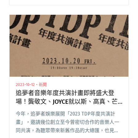
的開幕晚宴，除了連續 5 小時不間斷的華語金曲
輪播大合唱外，也安排了與台中在地特色相關的
各類節目，閱讀全文 "慶記KTV年度專場「台中流
行音樂中心」即將展開 T-POP金曲5小時持續播
送！"
2023-10-12・新聞
追夢者音樂年度共演計畫即將盛大登
場！龔敬文、JOYCE就以斯、高真、芒
果街老爸參演
今年，追夢者娛樂展開「2023 TDP年度共演計
畫」，邀請幾位創立至今曾密切合作的音樂人一
同共演，為聽眾帶來新舊作品的大總匯，也見證