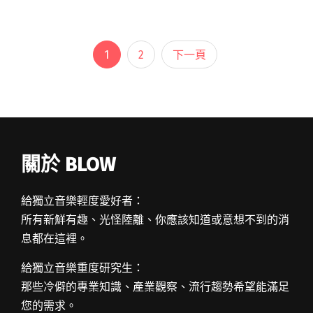
念的週期。」對街聲聽眾，木吉他配輕柔女聲是
定番組合，此曲在上週有著不錯點閱讀全文
"【StreetVoice新歌週報】洪安妮建置思念的週
1
2
下一頁
期 JOYCE就以斯可愛對唱聽不膩"
關於 BLOW
給獨立音樂輕度愛好者：
所有新鮮有趣、光怪陸離、你應該知道或意想不到的消
息都在這裡。
給獨立音樂重度研究生：
那些冷僻的專業知識、產業觀察、流行趨勢希望能滿足
您的需求。