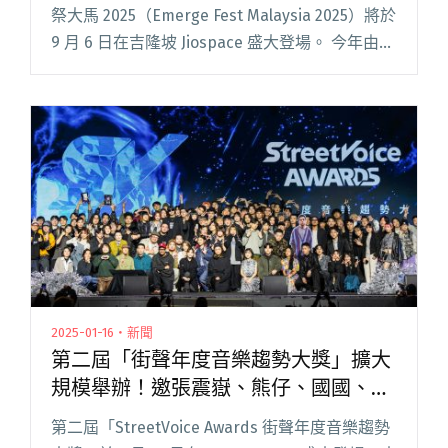
祭大馬 2025（Emerge Fest Malaysia 2025）將於
9 月 6 日在吉隆坡 Jiospace 盛大登場。 今年由台
灣浮現音樂（Emerge Music）、馬來西亞動態度
（閱讀全文 "2025浮現祭馬來西亞最終卡司曝
光！數學搖滾先驅BATTLES回歸、大馬傳奇獨立
樂團浪氓復出"
2025-01-16・新聞
第二屆「街聲年度音樂趨勢大獎」擴大
規模舉辦！邀張震嶽、熊仔、國國、鄭
宜農擔任頒獎嘉賓
第二屆「StreetVoice Awards 街聲年度音樂趨勢