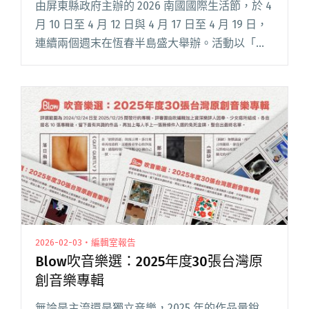
由屏東縣政府主辦的 2026 南國國際生活節，於 4
月 10 日至 4 月 12 日與 4 月 17 日至 4 月 19 日，
連續兩個週末在恆春半島盛大舉辦。活動以「半
島夢遊」與「國讀旅」為主題，結合風格市集、
國際音樂演出與親子互動體驗，閱讀全文 "2026
南國國際生活節邁入5週年 4/10起連續兩個週末
登場"
2026-02-03・編輯室報告
Blow吹音樂選：2025年度30張台灣原
創音樂專輯
無論是主流還是獨立音樂，2025 年的作品量銳