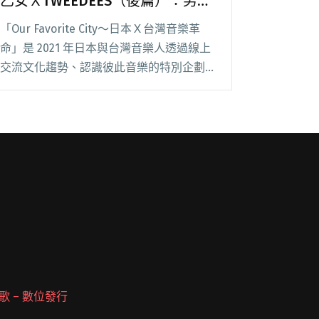
乙女ＸTWEEDEES（後篇）：男女
雙人樂團的相處之道
「Our Favorite City～日本Ｘ台灣音樂革
命」是 2021 年日本與台灣音樂人透過線上
交流文化趨勢、認識彼此音樂的特別企劃。
企劃內容包含活動官網、線上對談影像與文
字紀錄，分別在 YouTube 頻
道 SAYULOG 與 Blow閱讀全文 "【台日音樂
黑白配】ゲシュタルト乙女Ｘ
TWEEDEES（後篇）：男女雙人樂團的相處
之道"
 派歌 – 數位發行