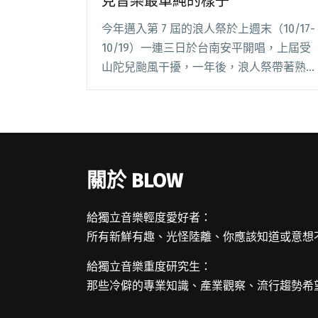
見音樂最單純的樣子
今年邁入第 7 屆的浪人祭於上週末（10/17-
10/19）一連三日於台南安平開唱，上屆受
山陀兒颱風干擾，一年後，浪人祭帶著熟悉
的南風與炙熱陽光歸來。三日皆萬里無雲，
陽光滲進皮膚，整座安平都在音頻的籠罩
下、微微顫動。 相隔兩年，第三次踏上浪
閱讀全文 "2025 浪人祭回顧：讓偶然帶我遇
見音樂最單純的樣子"
關於 BLOW
給獨立音樂輕度愛好者：
所有新鮮有趣、光怪陸離、你應該知道或意想
給獨立音樂重度研究生：
那些冷僻的專業知識、產業觀察、流行趨勢希