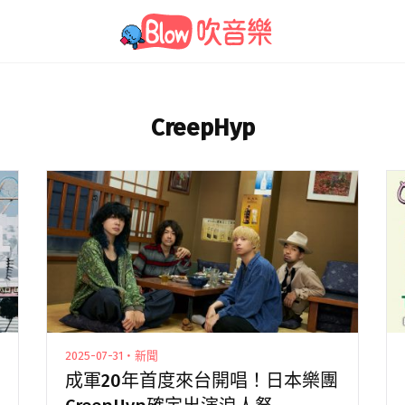
CreepHyp
2025-07-31・新聞
成軍20年首度來台開唱！日本樂團