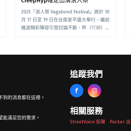
CreepHyp確定出演浪人祭
2025「浪人祭 Vagabond Festival」將於 10
月 17 日至 19 日在台南安平盛大舉行，繼前
幾波精彩陣容引發討論不斷，昨（7/30）日
更無預警拋出震撼彈——來自日本的超高人
氣四人搖滾樂團 CreepHyp 將首次登上浪
閱讀全文 "成軍20年首度來台開唱！日本樂
團CreepHyp確定出演浪人祭"
追蹤我們
不到的消息都在這裡。
相關服務
望能滿足您的需求。
StreetVoice 街聲
Packer