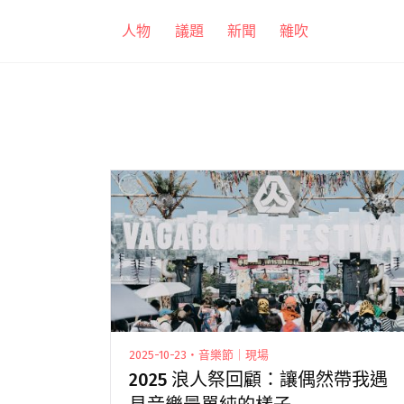
跳
人物
議題
新聞
雜吹
至
主
要
內
容
2025-10-23・音樂節｜現場
2025 浪人祭回顧：讓偶然帶我遇