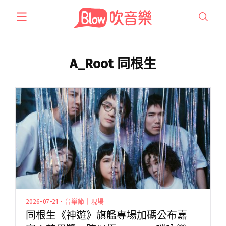
跳
至
主
要
內
A_Root 同根生
容
2026-07-21・音樂節｜現場
同根生《神遊》旗艦專場加碼公布嘉