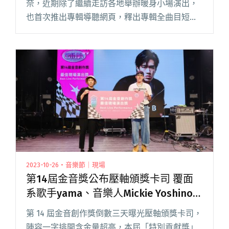
奈，近期除了繼續走訪各地舉辦暖身小場演出，
也首次推出專輯導聽網頁，釋出專輯全曲目短版
試聽給樂迷試聽，同時還邀請多達 15 位藝文人士
撰文推薦，齊力為巴奈新作背書，讓這張打磨十
餘年的作品，更受到閱讀全文 "巴奈首張台語專
輯《夜婆》即將發行 力邀15位藝文人士撰文推
薦，大讚巴奈唱出新時代台語歌謠！"
2023-10-26・音樂節｜現場
第14屆金音獎公布壓軸頒獎卡司 覆面
系歌手yama、音樂人Mickie Yoshino擔
任頒獎人
第 14 屆金音創作獎倒數三天曝光壓軸頒獎卡司，
陣容一字排開含金量超高，本屆「特別貢獻獎」