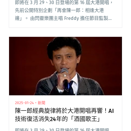
即將在 3 月 29、30 日登場的第 16 屆大港開唱，
先前公開特別企劃「再會陳一郎：相逢大港
邊」。 由閃靈樂團主唱 Freddy 擔任節目監製、
金獎製作人柯智豪則是音樂總監，邀請黑狼黃大
旺、金曲新人洪佩瑜、樂團 A_Root 同根生登台
閱讀全文 "【吹專訪】穢土轉生陳一郎，不同世
代都能「共感」的飄撇與苦情：Freddy ⇋ 柯智
豪談大港開唱特別企劃"
2025-01-24・新聞
陳一郎經典旋律將於大港開唱再響！AI
技術復活消失24年的「酒國歌王」
即將在 3 月 29、30 日登場的第 16 屆大港開唱