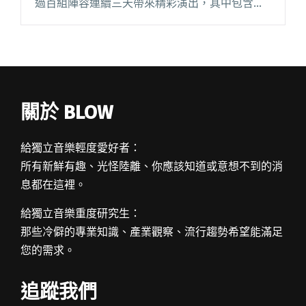
過百組陣容連續三天帶來精彩演出，其中包含十
五組海外藝人，遍及日本、韓國、澳洲、泰國、
新加坡等國家，可說是浪人祭五週年以來最豪華
卡司。今年特別規劃閱讀全文 "2023浪人祭演出
時刻表完整公開！超過百組海內外豪華陣容齊聚
台南安平"
關於 BLOW
給獨立音樂輕度愛好者：
所有新鮮有趣、光怪陸離、你應該知道或意想不到的消
息都在這裡。
給獨立音樂重度研究生：
那些冷僻的專業知識、產業觀察、流行趨勢希望能滿足
您的需求。
追蹤我們