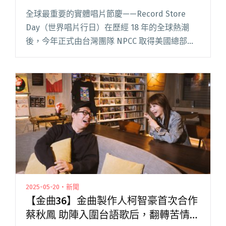
傳大使
全球最重要的實體唱片節慶——Record Store
Day（世界唱片行日）在歷經 18 年的全球熱潮
後，今年正式由台灣團隊 NPCC 取得美國總部授
權，「Record Store Day Taiwan」（RSD TW）
品牌宣告落地！4 月閱讀全文 "「Record Store
Day世界唱片行日」正式登陸台灣！同根生團長
楊智博出任宣傳大使"
2025-05-20・新聞
【金曲36】金曲製作人柯智豪首次合作
蔡秋鳳 助陣入圍台語歌后，翻轉苦情印