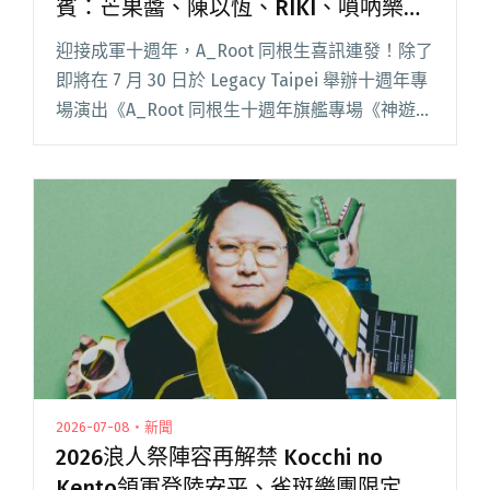
賓：芒果醬、陳以恆、RIKI、嗩吶樂⼿
黃雅農
迎接成軍⼗週年，A_Root 同根⽣喜訊連發！除了
即將在 7 ⽉ 30 ⽇於 Legacy Taipei 舉辦⼗週年專
場演出《A_Root 同根⽣⼗週年旗艦專場《神遊》
Loading⋯》外，邀請四⼤重量級嘉賓：芒果醬
Mango Jump、閱讀全文 "同根生《神遊》旗艦專
場加碼公布嘉賓：芒果醬、陳以恆、RIKI、嗩吶
樂⼿黃雅農"
2026-07-08・新聞
2026浪人祭陣容再解禁 Kocchi no
Kento領軍登陸安平、雀斑樂團限定復