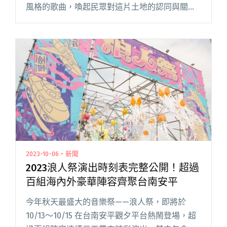
風格的歌曲，喚起民眾對這片土地的認同與關
懷。為了展現台灣多元的文化面貌，邀請包括
PiA 吳蓓雅、 Ilid Kaolo 以莉・高露、台客電力公
司主唱柯大堡閱讀全文 "【島路行動X吹專訪】見
證家鄉新埔的變遷，VUIZE王鍾惟談客語饒舌歌曲
〈起〉：「家，是在離開家後才能體會到的概
念。」"
2023-10-06・新聞
2023浪人祭演出時刻表完整公開！超過
百組海內外豪華陣容齊聚台南安平
今年秋天最盛大的音樂祭——浪人祭，即將於
10/13～10/15 在台南安平觀夕平台熱鬧登場，超