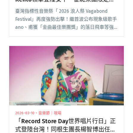
出
臺灣指標性音樂祭「 2026 浪人祭 Vagabond
Festival」再度強勢出擊！繼首波公布現象級歌手
ano、甫獲「金曲最佳樂團獎」的落日飛車等強
勢名單後，近日再度解禁第二、三波豪華陣容。
其中備受各界矚目的焦點，莫過於首度登陸台南
閱讀全文 "2026浪人祭陣容再解禁 Kocchi no
Kento領軍登陸安平、雀斑樂團限定復出"
2026-03-10・音樂節｜現場
「Record Store Day世界唱片行日」正
式登陸台灣！同根生團長楊智博出任宣