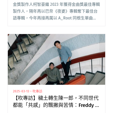
象
金獎製作人柯智豪繼 2023 年獲得金曲獎最佳專輯
製作人，隔年再以巴奈《夜婆》專輯奪下最佳台
語專輯，今年再接再厲以 A_Root 同根生單曲
〈臺灣文蛤Huh？〉提名最佳單曲製作人，同時
他首次攜手天后蔡秋鳳製作《戲台》專輯，也成
功助她闖入本屆閱讀全文 "【金曲36】金曲製作
人柯智豪首次合作蔡秋鳳 助陣入圍台語歌后，翻
轉苦情印象"
2025-03-13・吹專訪
【吹專訪】穢土轉生陳一郎，不同世代
都能「共感」的飄撇與苦情：Freddy ⇋
柯智豪談大港開唱特別企劃