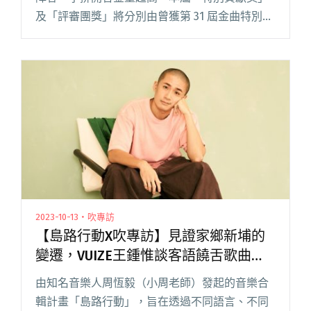
及「評審團獎」將分別由曾獲第 31 屆金曲特別貢
獻獎的「臺灣鼓王」黃瑞豐老師、本屆金音創作
獎評審團主席，同時也是三金得主的盧律銘老師
頒發，還有曾獲金馬閱讀全文 "第14屆金音獎公
布壓軸頒獎卡司 覆面系歌手yama、音樂人
Mickie Yoshino擔任頒獎人"
2023-10-13・吹專訪
【島路行動X吹專訪】見證家鄉新埔的
變遷，VUIZE王鍾惟談客語饒舌歌曲
〈起〉：「家，是在離開家後才能體會
由知名音樂人周恆毅（小周老師）發起的音樂合
到的概念。」
輯計畫「島路行動」，旨在透過不同語言、不同