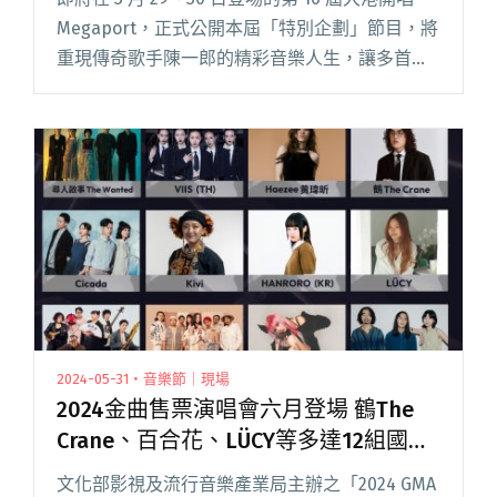
Megaport，正式公開本屆「特別企劃」節目，將
重現傳奇歌手陳一郎的精彩音樂人生，讓多首台
語金曲，再次隨著船鳴聲於高雄港邊響起，帶領
樂迷共同懷念這位早逝的「酒國歌王」。 大港開
唱以閱讀全文 "陳一郎經典旋律將於大港開唱再
響！AI技術復活消失24年的「酒國歌王」"
2024-05-31・音樂節｜現場
2024金曲售票演唱會六月登場 鶴The
Crane、百合花、LÜCY等多達12組國內
外卡司輪番開唱
文化部影視及流行音樂產業局主辦之「2024 GMA