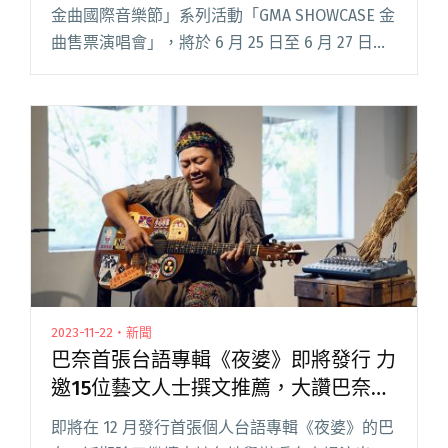
金曲國際音樂節」系列活動「GMA SHOWCASE 金
曲售票演唱會」，將於 6 月 25 日至 6 月 27 日在
CORNER MAX 大角落多功能展演館舉行。 演出陣
容堅強，由國內外專閱讀全文 "2024金曲售票演
唱會六月登場 鶴The Crane、百合花、LÜCY等多
達12組國內外卡司輪番開唱"
2023-11-22・新聞
巴奈首張台語專輯《夜婆》即將發行 力
邀15位藝文人士撰文推薦，大讚巴奈唱
出新時代台語歌謠！
即將在 12 月發行首張個人台語專輯《夜婆》的巴