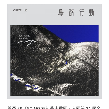
曾憑 EP《GO MODE》衝出重圍，入圍第 34 屆金