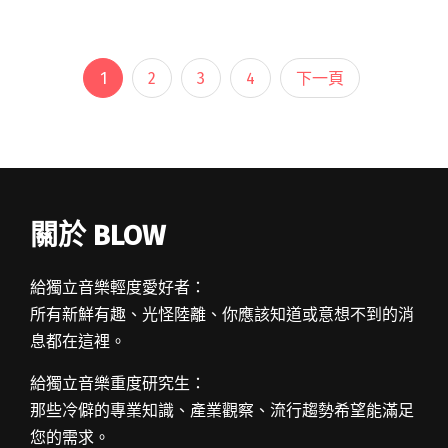
寧、竇靖童驚喜 feature，黃金陣容讓《珍珠刑
閱讀全文 "珍珠是美與痛苦並存——魏如萱發行八
專《珍珠刑》邀楊祐寧饒舌、竇靖童合唱"
1
2
3
4
下一頁
關於 BLOW
給獨立音樂輕度愛好者：
所有新鮮有趣、光怪陸離、你應該知道或意想不到的消
息都在這裡。
給獨立音樂重度研究生：
那些冷僻的專業知識、產業觀察、流行趨勢希望能滿足
您的需求。