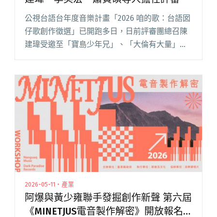
公視台語台年度音樂計畫「2026 咱的歌：台語囡
仔歌創作徵選」已開跑多日，日前評審團總召陳
建瑋受邀至「寶島少年兄」、「大倫有大量」等
節目暢談活動，大方公開囡仔歌創作訣竅，並舉
例自己女兒因為寫評量盛怒之下做的歌〈100分只
是小菜一碟〉等創作趣閱讀全文 "公視「台語囡
仔歌」創作徵選開跑！陳建瑋、李英宏、蕭賀碩
等人擔任評審"
2026-05-11・產業
阿爆與黃少雍聯手發掘創作新聲 第六屆
《MINETJUS電音製作解密》開放報名