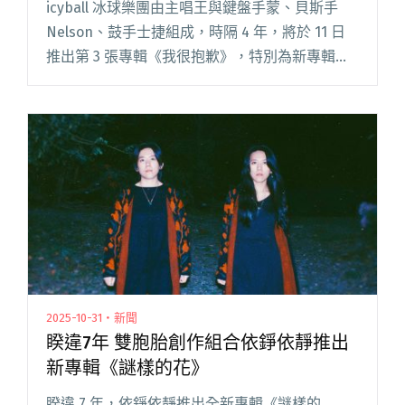
icyball 冰球樂團由主唱王與鍵盤手蒙、貝斯手
Nelson、鼓手士捷組成，時隔 4 年，將於 11 日
推出第 3 張專輯《我很抱歉》，特別為新專輯舉
辦搶聽會，透過十首新歌與媒體、樂評、DJ 暢談
專輯製作甘苦、分享近況。 呼應專稱主題，閱讀
全文 "icyball冰球樂團新專輯《我很抱歉》 聯手
金曲製作人陳君豪 、黃少雍、陳建瑋、鍾濰宇操
刀"
2025-10-31・新聞
睽違7年 雙胞胎創作組合依錚依靜推出
新專輯《謎樣的花》
睽違 7 年，依錚依靜推出全新專輯《謎樣的