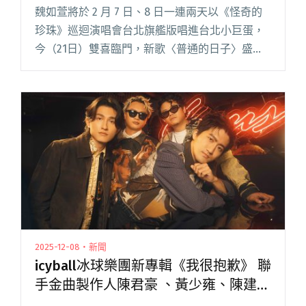
任2月小巨蛋演唱會嘉賓
魏如萱將於 2 月 7 日、8 日一連兩天以《怪奇的
珍珠》巡迴演唱會台北旗艦版唱進台北小巨蛋，
今（21日）雙喜臨門，新歌〈普通的日子〉盛大
上線，更鄭重官宣兩場演唱會嘉賓自然捲奇哥、
竇靖童。 受監製瞿友寧導演的邀請，魏如萱為沈
可尚導演入圍「金閱讀全文 "魏如萱為電影《深
度安靜》演唱新歌〈普通的日子〉 竇靖童、自然
捲奇哥擔任2月小巨蛋演唱會嘉賓"
2025-12-08・新聞
icyball冰球樂團新專輯《我很抱歉》 聯
手金曲製作人陳君豪 、黃少雍、陳建
瑋、鍾濰宇操刀