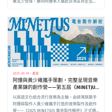
屋瓦少女隊、夥同阿爆本人遠赴非洲友邦史瓦帝
尼「灌木之火音樂節」（MTN Bushfire
Festival）演出之後，火速聯合推出新曲〈Born
閱讀全文 "阿爆攜廠牌生力軍推新歌〈Born To
Be天生的〉 唱出台非原住民的「共通Vibe」"
2025-05-19・產業
阿爆與黃少雍攜手策劃，完整呈現音樂
產業鍊的創作營——第五屆《MINETJUS
電音製作解密》開放報名中！
以族語文化結合流行音樂為主軸，由排灣族歌手
阿爆與製作人黃少雍攜手打造的音樂製作及創作
營——《2025 MINETJUS 電音製作解密》正式邁