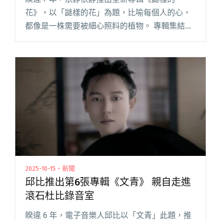
花》，以「謎樣的花」為題，比喻每個人的心，
都像是一株需要被細心照料的植物。 專輯集結金
曲製作團隊，跨界詩人與音樂人共譜，撞擊出依
錚依靜的全新風貌。由資深音樂製作人杉特擔任
專輯共同製作人；在歌曲〈紅月閱讀全文 "睽違7
年 雙胞胎創作組合依錚依靜推出新專輯《謎樣的
花》"
2025-10-15・新聞
邱比推出第6張專輯《文青》 親自走進
滾石杜比錄音室
睽違 6 年，電子音樂人邱比以「文青」此題，推