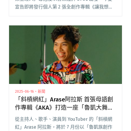
宣告即將發行個人第 2 張全創作專輯《讓我想起
This Reminded Me of You》，專輯邀請到陳建騏
擔任監製，並與黃少雍閱讀全文 "NIO新專輯《讓
我想起》赴越南拍攝MV 化身愛神墜入情網"
2025-06-16・新聞
「斜槓網紅」Arase阿拉斯 首張母語創
作專輯《AKA》打造一座「魯凱大舞
廳」！
從主持人、歌手、演員到 YouTuber 的「斜槓網
紅」Arase 阿拉斯，將於 7 月份以「魯凱族創作