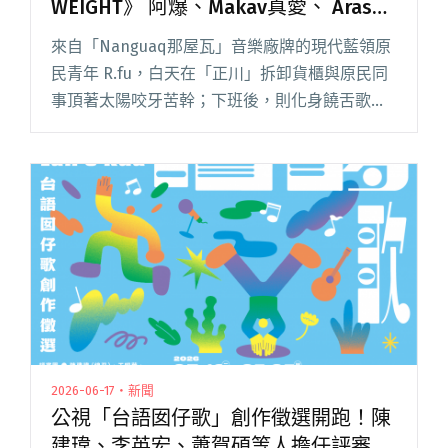
WEIGHT》 阿爆、Makav真愛、 Arase
阿拉斯助陣
來自「Nanguaq那屋瓦」音樂廠牌的現代藍領原
民青年 R.fu，白天在「正川」拆卸貨櫃與原民同
事頂著太陽咬牙苦幹；下班後，則化身饒舌歌
手，詠唱融合撒奇萊雅語的靈魂饒舌，今日
（7/1）正式推出個人首張母語饒舌大作《扛 THE
WEIGHT》閱讀全文 "R.fu發行首張母語饒舌專輯
《扛 THE WEIGHT》 阿爆、Makav真愛、 Arase
阿拉斯助陣"
2026-06-17・新聞
公視「台語囡仔歌」創作徵選開跑！陳
建瑋、李英宏、蕭賀碩等人擔任評審