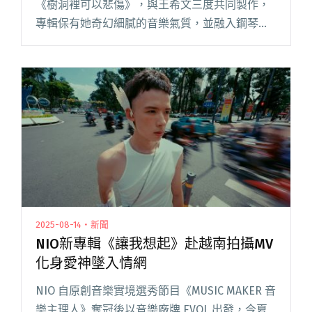
《樹洞裡可以悲傷》，與王希文三度共同製作，
專輯保有她奇幻細膩的音樂氣質，並融入鋼琴、
手風琴、弦樂、曼陀鈴、木吉他、水晶敲擊及落
葉聲取樣等，溫實的配器及音效。回憶兩人從十
年前開始合作，並藉《搖閱讀全文 "許哲珮發行11
專《樹洞裡可以悲傷》 三度攜手王希文共同製
作、首邀裘德合唱"
2025-08-14・新聞
NIO新專輯《讓我想起》赴越南拍攝MV
化身愛神墜入情網
NIO 自原創音樂實境選秀節目《MUSIC MAKER 音
樂主理人》奪冠後以音樂廠牌 EVOL 出發，今夏