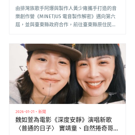
中！
由排灣族歌手阿爆與製作人黃少雍攜手打造的音
樂創作營《MINETJUS 電音製作解密》邁向第六
屆，並與臺東縣政府合作，前往臺東縣原住民文
化創意產業聚落（TTICC）舉辦。以族語文化結合
流行音樂為主軸，集結金曲與金音級師資團隊，
課程囊括製作、唱閱讀全文 "阿爆與黃少雍聯手
發掘創作新聲 第六屆《MINETJUS電音製作解
密》開放報名中！"
2026-01-21・新聞
魏如萱為電影《深度安靜》演唱新歌
〈普通的日子〉 竇靖童、自然捲奇哥擔