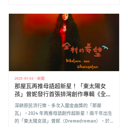
出屬於自己的道路。 自 2019 年起，她陸續發表
了〈10ft〉、〈Cloud Nine〉等單曲，以實驗性
和創造力閱讀全文 "游鴻明愛女yoyo游宇潼全新
單曲〈關於我失眠的某三個夜晚〉 金曲製作人陳
建騏領軍打造"
2025-01-03・新聞
那屋瓦再推母語超新星！「東太陽女
孩」曾妮發行首張排灣創作專輯《全村
的希望》
深耕原民流行樂、多次入圍金曲獎的「那屋
瓦」，2024 年再推母語創作超新星！兩千年出生
的「東太陽女孩」曾妮（Dremedreman），於