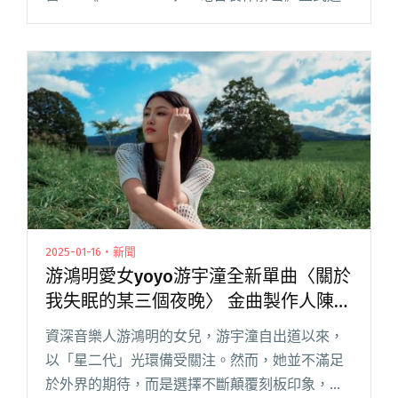
向第五屆，並第三度舉辦於臺東縣原住民文化創
意產業聚落（TTICC）。 本屆課程加長至兩週，
分別策劃「閱讀全文 "阿爆與黃少雍攜手策劃，
完整呈現音樂產業鍊的創作營——第五屆
《MINETJUS 電音製作解密》開放報名中！"
2025-01-16・新聞
游鴻明愛女yoyo游宇潼全新單曲〈關於
我失眠的某三個夜晚〉 金曲製作人陳建
騏領軍打造
資深音樂人游鴻明的女兒，游宇潼自出道以來，
以「星二代」光環備受關注。然而，她並不滿足
於外界的期待，而是選擇不斷顛覆刻板印象，走