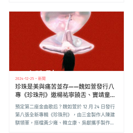
12 月 19 日推出首張母語創作專輯《全村的希
望》。由阿爆（阿仍仍）、黃少雍共同製作，將
曾妮從小唱到閱讀全文 "那屋瓦再推母語超新
星！「東太陽女孩」曾妮發行首張排灣創作專輯
《全村的希望》"
2024-12-25・新聞
珍珠是美與痛苦並存——魏如萱發行八
專《珍珠刑》邀楊祐寧饒舌、竇靖童合
唱
預定第二座金曲歌后？魏如萱於 12 月 24 日發行
第八張全新專輯《珍珠刑》，由三金製作人陳建
騏領軍，搭檔黃少雍、韓立康、吳獻攜手製作。
加上金曲詞人葛大為擔任 A&R 統籌，好友楊祐