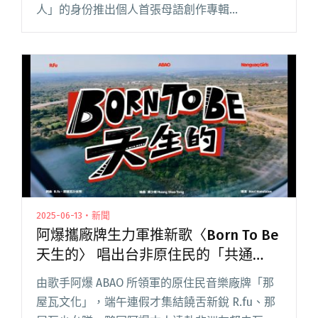
人」的身份推出個人首張母語創作專輯
《AKA》，今（6/16）日搶先釋出首波單曲〈快
樂吧 takiararagay〉，結合霧台魯凱語加日語閱
讀全文 "「斜槓網紅」Arase阿拉斯 首張母語創作
專輯《AKA》打造一座「魯凱大舞廳」！"
2025-06-13・新聞
阿爆攜廠牌生力軍推新歌〈Born To Be
天生的〉 唱出台非原住民的「共通
Vibe」
由歌手阿爆 ABAO 所領軍的原住民音樂廠牌「那
屋瓦文化」，端午連假才集結饒舌新銳 R.fu、那