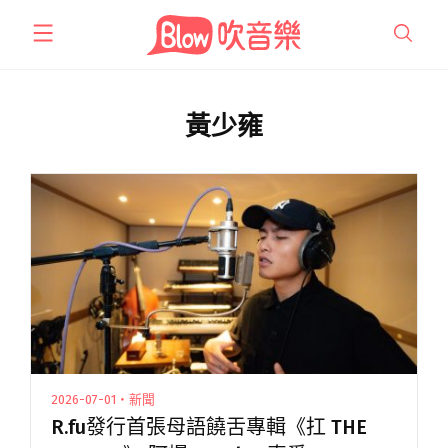
跳
至
主
要
內
黃少雍
容
2026-07-01・新聞
R.fu發行首張母語饒舌專輯《扛 THE