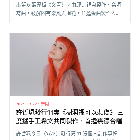
出第 6 張專輯《文青》。由邱比親自製作、寫詞
寫曲，破解固有樂風與規範，並邀金曲製作人黃
少雍擔任編曲總監，以及紐約傳奇 14 項葛萊美獎
提名的 Dave Kutch 領銜母帶工程。 邱比表示：
「閱讀全文 "邱比推出第6張專輯《文青》 親自走
進滾石杜比錄音室"
2025-09-22・新聞
許哲珮發行11專《樹洞裡可以悲傷》 三
度攜手王希文共同製作、首邀裘德合唱
許哲珮今日（9/22）發行第 11 張個人創作專輯